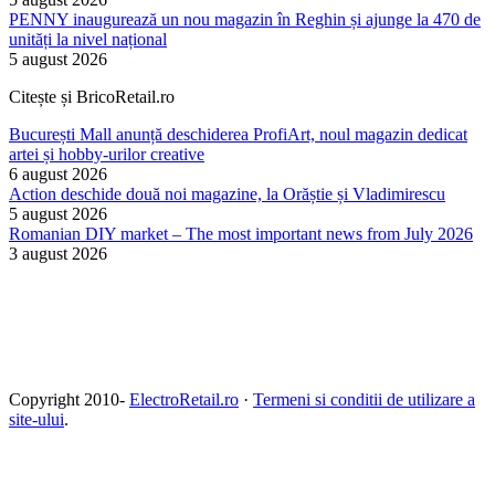
PENNY inaugurează un nou magazin în Reghin și ajunge la 470 de
unități la nivel național
5 august 2026
Citește și BricoRetail.ro
București Mall anunță deschiderea ProfiArt, noul magazin dedicat
artei și hobby-urilor creative
6 august 2026
Action deschide două noi magazine, la Orăștie și Vladimirescu
5 august 2026
Romanian DIY market – The most important news from July 2026
3 august 2026
Copyright 2010-
ElectroRetail.ro
·
Termeni si conditii de utilizare a
site-ului
.