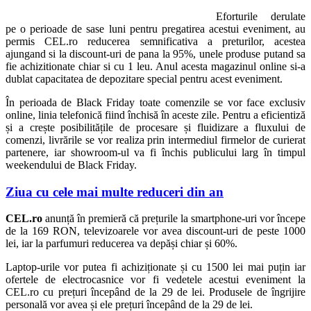
Eforturile derulate
pe o perioade de sase luni pentru pregatirea acestui eveniment, au
permis CEL.ro reducerea semnificativa a preturilor, acestea
ajungand si la discount-uri de pana la 95%, unele produse putand sa
fie achizitionate chiar si cu 1 leu. Anul acesta magazinul online si-a
dublat capacitatea de depozitare special pentru acest eveniment.
În perioada de Black Friday toate comenzile se vor face exclusiv
online, linia telefonică fiind închisă în aceste zile. Pentru a eficientiză
și a crește posibilitățile de procesare și fluidizare a fluxului de
comenzi, livrările se vor realiza prin intermediul firmelor de curierat
partenere, iar showroom-ul va fi închis publicului larg în timpul
weekendului de Black Friday.
Ziua cu cele mai multe reduceri din an
CEL.ro
anunță în premieră că prețurile la smartphone-uri vor începe
de la 169 RON, televizoarele vor avea discount-uri de peste 1000
lei, iar la parfumuri reducerea va depăși chiar și 60%.
Laptop-urile vor putea fi achiziționate și cu 1500 lei mai puțin iar
ofertele de electrocasnice vor fi vedetele acestui eveniment la
CEL.ro cu prețuri începând de la 29 de lei. Produsele de îngrijire
personală vor avea și ele prețuri începând de la 29 de lei.