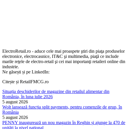
ElectroRetail.ro - aduce cele mai proaspete ştiri din piaţa produselor
electronice, electrocasnice, IT&C şi multimedia, piaţă ce include
marile reţele de electro-retail şi cei mai importanţi retaileri online din
industrie.
Ne găsești și pe LinkedIn:
Citește și RetailFMCG.ro
Situația deschiderilor de magazine din retailul alimentar din
România, în luna iulie 2026
5 august 2026
Wolt lansează funcția split payments, pentru comenzile de grup, în
România
5 august 2026
PENNY inaugurează un nou magazin în Reghin și ajunge la 470 de
unități la nivel național