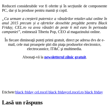
Reduceri considerabile vor fi oferite și în secțiunile de componente
PC, dar și la produse pentru mamă și copil.
„Ca urmare a creșterii puternice a vânzărilor retailer-ului online în
anul 2015 precum și a ofertelor deosebite pregătite pentru Black
Friday, CEL.ro va avea vânzări de peste 6 mil euro în perioada
campaniei”
, estimează Tiberiu Pop, CEO al magazinului online.
În fiecare dimineaţă puteți primi gratuit, direct pe adresa dvs de e-
mail, cele mai proaspete ştiri din piaţa produselor electronice,
electrocasnice, IT&C şi multimedia.
Abonaţi-vă la
newsletterul zilnic gratuit
.
Etichete:
black friday cel.ro
cel black friday
cel.ro
cel.ro black friday
Lasă un răspuns