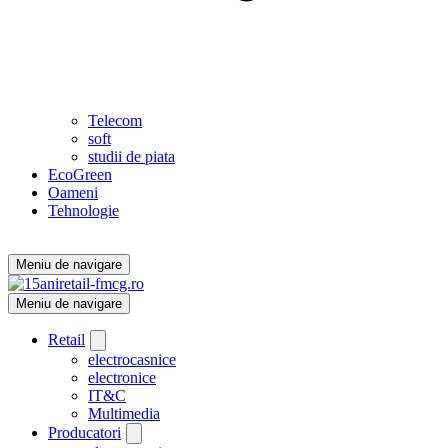
Telecom
soft
studii de piata
EcoGreen
Oameni
Tehnologie
Meniu de navigare
Meniu de navigare
Retail
electrocasnice
electronice
IT&C
Multimedia
Producatori