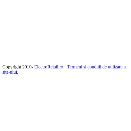
Copyright 2010-
ElectroRetail.ro
·
Termeni si conditii de utilizare a
site-ului
.