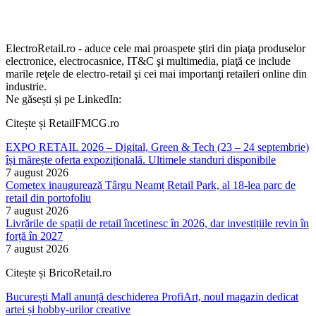
ElectroRetail.ro - aduce cele mai proaspete ştiri din piaţa produselor
electronice, electrocasnice, IT&C şi multimedia, piaţă ce include
marile reţele de electro-retail şi cei mai importanţi retaileri online din
industrie.
Ne găsești și pe LinkedIn:
Citește și RetailFMCG.ro
EXPO RETAIL 2026 – Digital, Green & Tech (23 – 24 septembrie)
își mărește oferta expozițională. Ultimele standuri disponibile
7 august 2026
Cometex inaugurează Târgu Neamț Retail Park, al 18-lea parc de
retail din portofoliu
7 august 2026
Livrările de spații de retail încetinesc în 2026, dar investițiile revin în
forță în 2027
7 august 2026
Citește și BricoRetail.ro
București Mall anunță deschiderea ProfiArt, noul magazin dedicat
artei și hobby-urilor creative