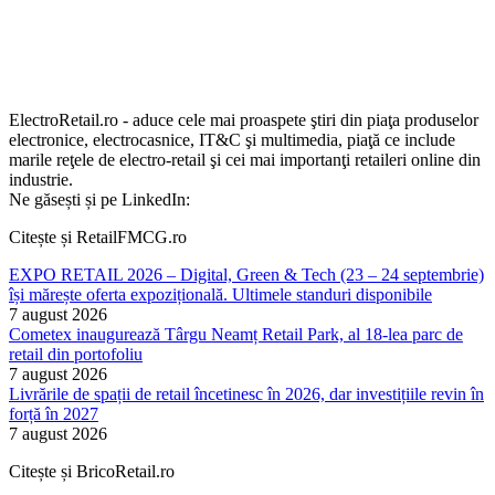
ElectroRetail.ro - aduce cele mai proaspete ştiri din piaţa produselor
electronice, electrocasnice, IT&C şi multimedia, piaţă ce include
marile reţele de electro-retail şi cei mai importanţi retaileri online din
industrie.
Ne găsești și pe LinkedIn:
Citește și RetailFMCG.ro
EXPO RETAIL 2026 – Digital, Green & Tech (23 – 24 septembrie)
își mărește oferta expozițională. Ultimele standuri disponibile
7 august 2026
Cometex inaugurează Târgu Neamț Retail Park, al 18-lea parc de
retail din portofoliu
7 august 2026
Livrările de spații de retail încetinesc în 2026, dar investițiile revin în
forță în 2027
7 august 2026
Citește și BricoRetail.ro