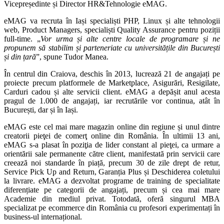
Vicepreședinte și Director HR&Tehnologie eMAG.
eMAG va recruta în Iași specialiști PHP, Linux și alte tehnologii
web, Product Managers, specialiști Quality Assurance pentru poziții
full-time. „
Vor urma și alte centre locale de programare și ne
propunem să stabilim și parteneriate cu universitățile din București
și din țară
”, spune Tudor Manea.
În centrul din Craiova, deschis în 2013, lucrează 21 de angajați pe
proiecte precum platformele de Marketplace, Asigurări, Resigilate,
Carduri cadou și alte servicii client. eMAG a depășit anul acesta
pragul de 1.000 de angajați, iar recrutările vor continua, atât în
București, dar și în Iași.
eMAG este cel mai mare magazin online din regiune și unul dintre
creatorii pieţei de comerţ online din România. În ultimii 13 ani,
eMAG s-a plasat în poziţia de lider constant al pieţei, ca urmare a
orientării sale permanente către client, manifestată prin servicii care
creează noi standarde în piață, precum 30 de zile drept de retur,
Service Pick Up and Return, Garanția Plus și Deschiderea coletului
la livrare. eMAG a dezvoltat programe de training de specialitate
diferențiate pe categorii de angajați, precum și cea mai mare
Academie din mediul privat. Totodată, oferă singurul MBA
specializat pe ecommerce din România cu profesori experimentați în
business-ul internațional.