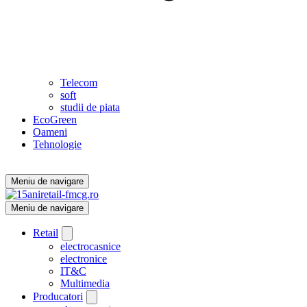
Telecom
soft
studii de piata
EcoGreen
Oameni
Tehnologie
Meniu de navigare
Meniu de navigare
Retail
electrocasnice
electronice
IT&C
Multimedia
Producatori