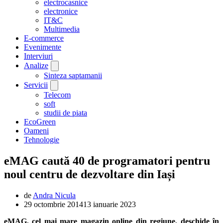
electrocasnice
electronice
IT&C
Multimedia
E-commerce
Evenimente
Interviuri
Analize
Sinteza saptamanii
Servicii
Telecom
soft
studii de piata
EcoGreen
Oameni
Tehnologie
eMAG caută 40 de programatori pentru
noul centru de dezvoltare din Iași
de
Andra Nicula
29 octombrie 2014
13 ianuarie 2023
eMAG, cel mai mare magazin online din regiune, deschide în