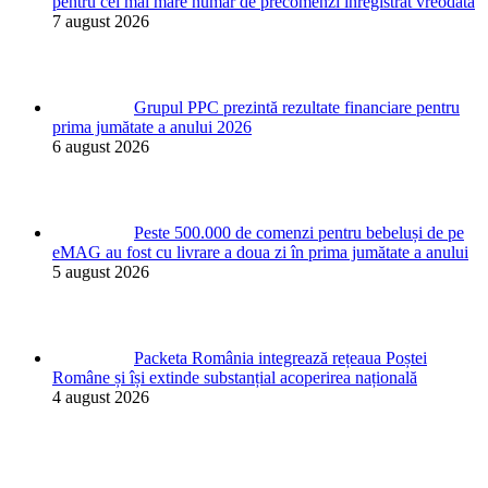
pentru cel mai mare număr de precomenzi înregistrat vreodată
7 august 2026
Grupul PPC prezintă rezultate financiare pentru
prima jumătate a anului 2026
6 august 2026
Peste 500.000 de comenzi pentru bebeluși de pe
eMAG au fost cu livrare a doua zi în prima jumătate a anului
5 august 2026
Packeta România integrează rețeaua Poștei
Române și își extinde substanțial acoperirea națională
4 august 2026