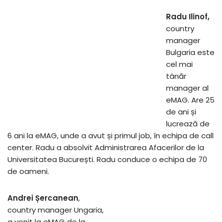
Radu Ilinof,
country
manager
Bulgaria este
cel mai
tânăr
manager al
eMAG. Are 25
de ani și
lucrează de
6 ani la eMAG, unde a avut și primul job, în echipa de call
center. Radu a absolvit Administrarea Afacerilor de la
Universitatea București. Radu conduce o echipa de 70
de oameni.
Andrei Șercanean
,
country manager Ungaria,
a venit la eMAG de la