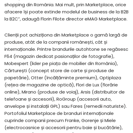
shopping din România. Mai mult, prin Marketplace, orice
afacere își poate extinde modelul de business de la B2B
la B2C”, adaugă Florin Filote director eMAG Marketplace.
Clienții pot achiziționa din Marketplace o gamă largă de
produse, atât de la companii românești, cât și
internaționale. Printre brandurile autohtone se regăsesc
F64 (magazin dedicat pasionaților de fotografie),
Mobexpert (lider pe piața de mobilier din România),
Cărturești (concept store de carte și produse de
papetărie), Otter (încălțăminte premium), Optiplaza
(rețea de magazine de optică), Flori de Lux (florărie
online), Mirano (produse de voiaj), Arsis (distribuitor de
telefoane și accesorii), RoGroup (accesorii auto,
anvelope și instalații GPL) sau Fares (remedii naturiste).
Portofoliul Marketplace de branduri internaționale
cuprinde companii precum Franke, Gorenje și Miele
(electrocasnice și accesorii pentru baie și bucătărie),