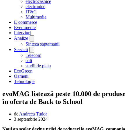
electrocasnice
electronice
IT&C
Multimedia
E-commerce
Evenimente
Interviuri
Analize
Sinteza saptamanii
Servicii
Telecom
soft
studii de piata
EcoGreen
Oameni
Tehnologie
evoMAG listează peste 10.000 de produse
în oferta de Back to School
de
Andreea Tudor
3 septembrie 2024
Noul an școlar devine prilej de reduceri la evoMAG, compania