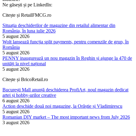
Ne găsești și pe LinkedIn:
Citește și RetailFMCG.ro
Situația deschiderilor de magazine din retailul alimentar din
România, în luna iulie 2026
5 august 2026
Wolt lansează funcția split payments, pentru comenzile de grup, în
România
5 august 2026
PENNY inaugurează un nou magazin în Reghin și ajunge la 470 de
unități la nivel național
5 august 2026
Citește și BricoRetail.ro
București Mall anunță deschiderea ProfiArt, noul magazin dedicat
artei și hobby-urilor creative
6 august 2026
Action deschide două noi magazine, la Orăștie și Vladimirescu
5 august 2026
Romanian DIY market – The most important news from July 2026
3 august 2026