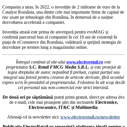
Compania a atras, în 2022, o investiție de 2 milioane de euro de la
Catalyst România, una dintre cele mai importante firme de capital de
risc axate pe tehnologie din România, în demersul de a susține
dezvoltarea accelerată a companiei.
Investiția atrasă este prima de anvergură pentru evoMAG și
confirmă parcursul bun al companiei în cei 19 ani de existență în
piața de eCommerce din România, validează și sprijină strategia de
dezvoltare pe termen lung a magazinului online.
Întregul conținut al site-ului
www.electroretail.ro
este
proprietatea
S.C. Retail FMCG Media S.R.L.
și este protejat de
legea dreptului de autor, neputând fi preluat, copiat parțial sau
integral sau folosit pentru crearea de articole derivate, fără acordul
expres scris în prealabil al proprietarului. Folosirea în alt scop decât
cel personal sau non-comercial este strict interzisă.
De două ori pe săptămână
puteți primi gratuit, direct pe adresa dvs
de e-mail, cele mai proaspete ştiri din sectoarele
Electronice,
Electrocasnice, IT&C și Multimedia
.
Abonaţi-vă la newsletter aici:
www.electroretail.ro/newsletter
Publicația ElectroRetail.ro reprezintă platforma ideală pentru a