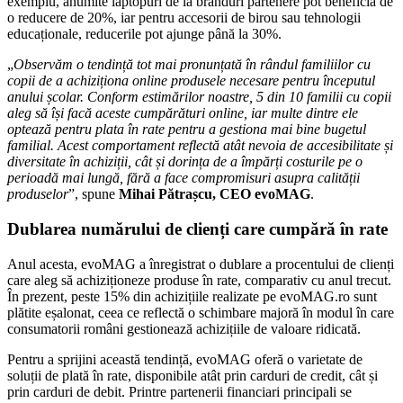
exemplu, anumite laptopuri de la branduri partenere pot beneficia de
o reducere de 20%, iar pentru accesorii de birou sau tehnologii
educaționale, reducerile pot ajunge până la 30%.
„
Observăm o tendință tot mai pronunțată în rândul familiilor cu
copii de a achiziționa online produsele necesare pentru începutul
anului școlar. Conform estimărilor noastre, 5 din 10 familii cu copii
aleg să își facă aceste cumpărături online, iar multe dintre ele
optează pentru plata în rate pentru a gestiona mai bine bugetul
familial. Acest comportament reflectă atât nevoia de accesibilitate și
diversitate în achiziții, cât și dorința de a împărți costurile pe o
perioadă mai lungă, fără a face compromisuri asupra calității
produselor
”, spune
Mihai Pătrașcu, CEO evoMAG
.
Dublarea numărului de clienți care cumpără în rate
Anul acesta, evoMAG a înregistrat o dublare a procentului de clienți
care aleg să achiziționeze produse în rate, comparativ cu anul trecut.
În prezent, peste 15% din achizițiile realizate pe evoMAG.ro sunt
plătite eșalonat, ceea ce reflectă o schimbare majoră în modul în care
consumatorii români gestionează achizițiile de valoare ridicată.
Pentru a sprijini această tendință, evoMAG oferă o varietate de
soluții de plată în rate, disponibile atât prin carduri de credit, cât și
prin carduri de debit. Printre partenerii financiari principali se