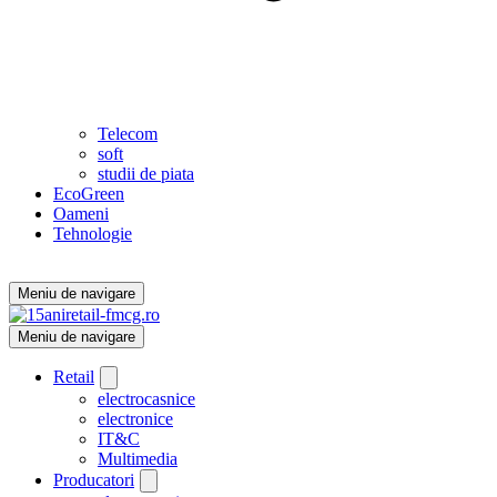
Telecom
soft
studii de piata
EcoGreen
Oameni
Tehnologie
Meniu de navigare
Meniu de navigare
Retail
electrocasnice
electronice
IT&C
Multimedia
Producatori