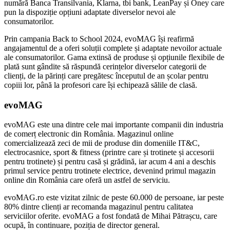
numără Banca Transilvania, Klarna, tbi bank, LeanPay și Oney care
pun la dispoziție opțiuni adaptate diverselor nevoi ale
consumatorilor.
Prin campania Back to School 2024, evoMAG își reafirmă
angajamentul de a oferi soluții complete și adaptate nevoilor actuale
ale consumatorilor. Gama extinsă de produse și opțiunile flexibile de
plată sunt gândite să răspundă cerințelor diverselor categorii de
clienți, de la părinți care pregătesc începutul de an școlar pentru
copiii lor, până la profesori care își echipează sălile de clasă.
evoMAG
evoMAG este una dintre cele mai importante companii din industria
de comerț electronic din România. Magazinul online
comercializează zeci de mii de produse din domeniile IT&C,
electrocasnice, sport & fitness (printre care și trotinete și accesorii
pentru trotinete) și pentru casă și grădină, iar acum 4 ani a deschis
primul service pentru trotinete electrice, devenind primul magazin
online din România care oferă un astfel de serviciu.
evoMAG.ro este vizitat zilnic de peste 60.000 de persoane, iar peste
80% dintre clienți ar recomanda magazinul pentru calitatea
serviciilor oferite. evoMAG a fost fondată de Mihai Pătrașcu, care
ocupă, în continuare, poziția de director general.