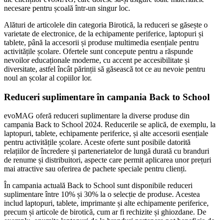
necesare pentru școală într-un singur loc.
Alături de articolele din categoria Birotică, la reduceri se găsește o
varietate de electronice, de la echipamente periferice, laptopuri și
tablete, până la accesorii și produse multimedia esențiale pentru
activitățile școlare. Ofertele sunt concepute pentru a răspunde
nevoilor educaționale moderne, cu accent pe accesibilitate și
diversitate, astfel încât părinții să găsească tot ce au nevoie pentru
noul an școlar al copiilor lor.
Reduceri suplimentare în campania Back to School
evoMAG oferă reduceri suplimentare la diverse produse din
campania Back to School 2024. Reducerile se aplică, de exemplu, la
laptopuri, tablete, echipamente periferice, și alte accesorii esențiale
pentru activitățile școlare. Aceste oferte sunt posibile datorită
relațiilor de încredere și parteneriatelor de lungă durată cu branduri
de renume și distribuitori, aspecte care permit aplicarea unor prețuri
mai atractive sau oferirea de pachete speciale pentru clienți.
În campania actuală Back to School sunt disponibile reduceri
suplimentare între 10% și 30% la o selecție de produse. Acestea
includ laptopuri, tablete, imprimante și alte echipamente periferice,
precum și articole de birotică, cum ar fi rechizite și ghiozdane. De