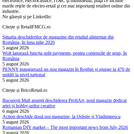
electronice, electrocasnice, IT&C şi multimedia, piaţă ce include
marile reţele de electro-retail şi cei mai importanţi retaileri online din
industrie.
Ne găsești și pe LinkedIn:
Citește și RetailFMCG.ro
Situația deschiderilor de magazine din retailul alimentar din
România, în luna iulie 2026
5 august 2026
Wolt lansează funcția split payments, pentru comenzile de grup, în
România
5 august 2026
PENNY inaugurează un nou magazin în Reghin și ajunge la 470 de
unități la nivel național
5 august 2026
Citește și BricoRetail.ro
București Mall anunță deschiderea ProfiArt, noul magazin dedicat
artei și hobby-urilor creative
6 august 2026
Action deschide două noi magazine, la Orăștie și Vladimirescu
5 august 2026
Romanian DIY market – The most important news from July 2026
3 august 2026