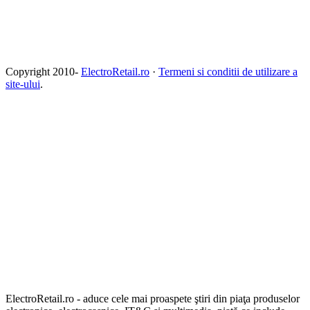
Copyright 2010-
ElectroRetail.ro
·
Termeni si conditii de utilizare a
site-ului
.
ElectroRetail.ro - aduce cele mai proaspete ştiri din piaţa produselor