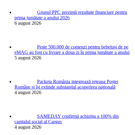
Grupul PPC prezintă rezultate financiare pentru
prima jumătate a anului 2026
6 august 2026
Peste 500.000 de comenzi pentru bebeluși de pe
eMAG au fost cu livrare a doua zi în prima jumătate a anului
5 august 2026
Packeta România integrează rețeaua Poștei
Române și își extinde substanțial acoperirea națională
4 august 2026
SAMEDAY confirmă achiziția a 100% din
capitalul social al Cargus
4 august 2026