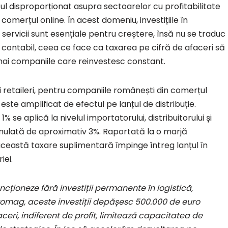
ul disproporționat asupra sectoarelor cu profitabilitate
omerțul online. În acest domeniu, investițiile în
i servicii sunt esențiale pentru creștere, însă nu se traduc
t contabil, ceea ce face ca taxarea pe cifră de afaceri să
ai companiile care reinvestesc constant.
oi retaileri, pentru companiile românești din comerțul
este amplificat de efectul pe lanțul de distribuție.
% se aplică la nivelul importatorului, distribuitorului și
mulată de aproximativ 3%. Raportată la o marjă
 această taxare suplimentară împinge întreg lanțul în
iei.
uncționeze fără investiții permanente în logistică,
evomag, aceste investiții depășesc 500.000 de euro
ceri, indiferent de profit, limitează capacitatea de