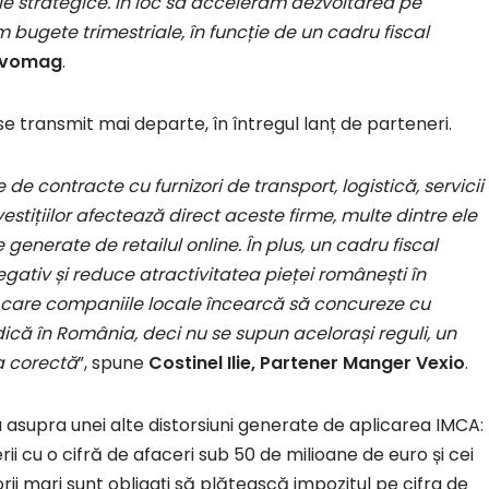
ile strategice. În loc să accelerăm dezvoltarea pe
ugete trimestriale, în funcție de un cadru fiscal
 evomag
.
e transmit mai departe, în întregul lanț de parteneri.
contracte cu furnizori de transport, logistică, servicii
estițiilor afectează direct aceste firme, multe dintre ele
nerate de retailul online. În plus, un cadru fiscal
egativ și reduce atractivitatea pieței românești în
n care companiile locale încearcă să concureze cu
ică în România, deci nu se supun acelorași reguli, un
a corectă
”, spune
Costinel Ilie, Partener Manger Vexio
.
 asupra unei alte distorsiuni generate de aplicarea IMCA:
rii cu o cifră de afaceri sub 50 de milioane de euro și cei
ii mari sunt obligați să plătească impozitul pe cifra de