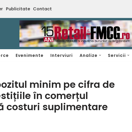
er
Publicitate
Contact
rce
Evenimente
Interviuri
Analize
Servicii
ozitul minim pe cifra de
stițiile în comerțul
ră costuri suplimentare