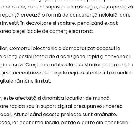
 dimensiune, nu sunt supuși acelorași reguli, deși operează
crepanță creează o formă de concurență neloială, care
nvestit în dezvoltare și scalare, penalizând exact
darea pieței locale de comerț electronic.
orilor. Comerțul electronic a democratizat accesul la
clienți posibilitatea de a achiziționa rapid și convenabil
de zi cu zi. Creșterea artificială a costurilor determinată
și să accentueze decalajele deja existente între mediul
igitale rămâne limitat.
, este afectată și dinamica locurilor de muncă.
 livrare rapidă sau în suport digital presupun extinderea
 locali. Atunci când aceste proiecte sunt amânate,
scad, iar economia locală pierde o parte din beneficiile