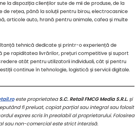
 la dispoziția clienților sute de mii de produse, de la
de rețea, până la soluții pentru birou, electrocasnice
ă, articole auto, hrană pentru animale, cafea și multe
tanță tehnică dedicate și printr-o experiență de
pe rapiditatea livrărilor, prețuri competitive și suport
dere atât pentru utilizatorii individuali, cât și pentru
tiții continue în tehnologie, logistică și servicii digitale.
ail.ro
este proprietatea
S.C. Retail FMCG Media S.R.L.
și
putând fi preluat, copiat parțial sau integral sau folosit
rdul expres scris în prealabil al proprietarului. Folosirea
l sau non-comercial este strict interzisă.