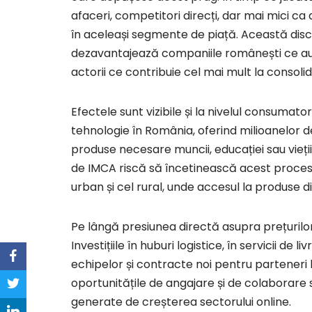
afaceri, competitori direcți, dar mai mici ca
în aceleași segmente de piață. Această dis
dezavantajează companiile românești ce au i
actorii ce contribuie cel mai mult la consoli
Efectele sunt vizibile și la nivelul consumat
tehnologie în România, oferind milioanelor de 
produse necesare muncii, educației sau vieții 
de IMCA riscă să încetinească acest proces 
urban și cel rural, unde accesul la produse d
Pe lângă presiunea directă asupra prețurilor
Investițiile în huburi logistice, în servicii de
echipelor și contracte noi pentru parteneri
oportunitățile de angajare și de colaborare 
generate de creșterea sectorului online.