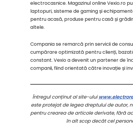
electrocasnice. Magazinul online Vexio.ro pune
laptopuri, sisteme de gaming și echipamente 
pentru acasă, produse pentru casă și grădin
altele.
Compania se remarcă prin servicii de consul
cumpărare optimizată pentru clienți, bazată 
constant. Vexio a devenit un partener de încre
companii, fiind orientată către inovație și inves
Întregul conținut al site-ului
www.electroret
este protejat de legea dreptului de autor, ne
pentru crearea de articole derivate, fără aco
în alt scop decât cel persona