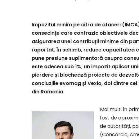
Impozitul minim pe cifra de afaceri (IMCA)
consecințe care contrazic obiectivele decl
asigurarea unei contribuții minime din part
raportat. În schimb, reduce capacitatea co
pune presiune suplimentară asupra consu
este adesea sub 1%, un impozit aplicat uni
pierdere și blochează proiecte de dezvoltar
concluziile evomag și Vexio, doi dintre ce
din România.
Mai mult, în pri
fost de aproxima
de autorități, po
(Concordia, AmC