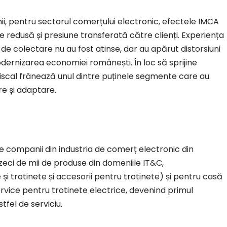
i, pentru sectorul comerțului electronic, efectele IMCA
te redusă și presiune transferată către clienți. Experiența
de colectare nu au fost atinse, dar au apărut distorsiuni
odernizarea economiei românești. În loc să sprijine
 fiscal frânează unul dintre puținele segmente care au
e și adaptare.
 companii din industria de comerț electronic din
eci de mii de produse din domeniile IT&C,
 și trotinete și accesorii pentru trotinete) și pentru casă
ervice pentru trotinete electrice, devenind primul
fel de serviciu.