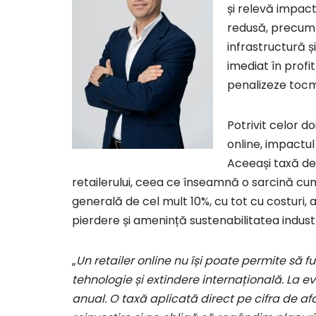
și relevă impact
redusă, precum c
infrastructură ș
imediat în profi
penalizeze tocm
Potrivit celor d
online, impactul 
Aceeași taxă de 1
retailerului, ceea ce înseamnă o sarcină cu
generală de cel mult 10%, cu tot cu costuri,
pierdere și amenință sustenabilitatea industr
„
Un retailer online nu își poate permite să f
tehnologie și extindere internațională. La 
anual. O taxă aplicată direct pe cifra de afa