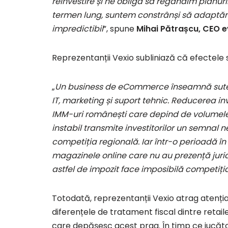
reinvestire și ne obligă să regândim planur
termen lung, suntem constrânși să adaptăm b
impredictibil
”, spune
Mihai Pătrașcu, CEO
Reprezentanții Vexio subliniază că efectele s
„
Un business de eCommerce înseamnă sute de 
IT, marketing și suport tehnic. Reducerea inv
IMM-uri românești care depind de volumele ge
instabil transmite investitorilor un semnal n
competiția regională. Iar într-o perioadă î
magazinele online care nu au prezență jurid
astfel de impozit face imposibilă competiți
Totodată, reprezentanții Vexio atrag atenția
diferențele de tratament fiscal dintre retaile
care depășesc acest prag. În timp ce jucător