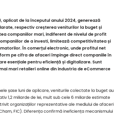
, aplicat de la începutul anului 2024, generează
arate, respectiv creșterea veniturilor la buget și
ea companiilor mari, indiferent de nivelul de profit
mpaniilor de a investi, limitează competitivitatea și
matorilor.
În comerțul electronic, unde profitul net
form pe cifra de afaceri împinge direct companiile în
e esențiale pentru eficiență și digitalizare. Sunt
i mai mari retaileri online din industria de eCommerce
mele șase luni de aplicare, veniturile colectate la buget au
tiv 1,2 miliarde de lei, mult sub cele 6 miliarde estimate
trivit organizațiilor reprezentative ale mediului de afaceri
ham, FIC). Diferența confirmă ineficiența mecanismului