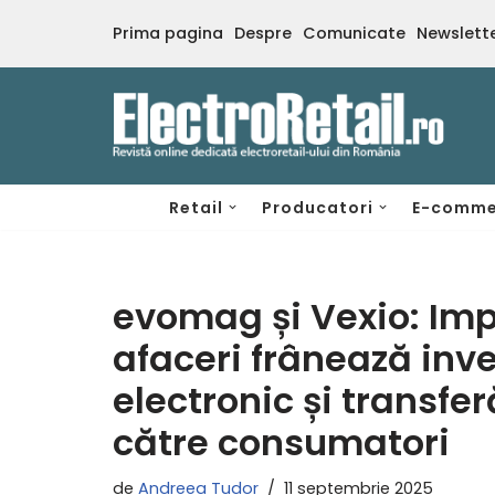
Prima pagina
Despre
Comunicate
Newslett
Sari
la
conținut
Retail
Producatori
E-comme
evomag și Vexio: Imp
afaceri frânează inve
electronic și transfe
către consumatori
de
Andreea Tudor
11 septembrie 2025