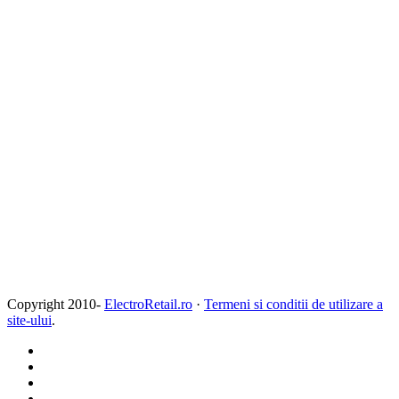
Copyright 2010-
ElectroRetail.ro
·
Termeni si conditii de utilizare a
site-ului
.