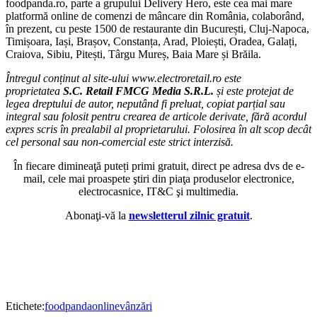
foodpanda.ro, parte a grupului Delivery Hero, este cea mai mare
platformă online de comenzi de mâncare din România, colaborând,
în prezent, cu peste 1500 de restaurante din București, Cluj-Napoca,
Timișoara, Iași, Brașov, Constanța, Arad, Ploiești, Oradea, Galați,
Craiova, Sibiu, Pitești, Târgu Mureș, Baia Mare și Brăila.
Întregul conținut al site-ului www.electroretail.ro este
proprietatea
S.C. Retail FMCG Media S.R.L.
și este protejat de
legea dreptului de autor, neputând fi preluat, copiat parțial sau
integral sau folosit pentru crearea de articole derivate, fără acordul
expres scris în prealabil al proprietarului. Folosirea în alt scop decât
cel personal sau non-comercial este strict interzisă.
În fiecare dimineaţă puteți primi gratuit, direct pe adresa dvs de e-
mail, cele mai proaspete ştiri din piaţa produselor electronice,
electrocasnice, IT&C şi multimedia.
Abonaţi-vă la
newsletterul zilnic gratuit
.
Etichete:
foodpanda
online
vânzări