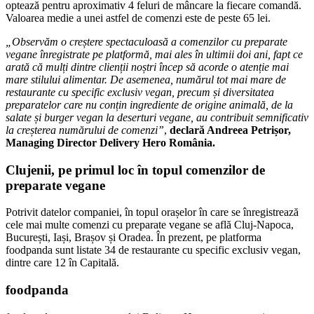
optează pentru aproximativ 4 feluri de mâncare la fiecare comandă.
Valoarea medie a unei astfel de comenzi este de peste 65 lei.
„Observăm o creștere spectaculoasă a comenzilor cu preparate
vegane înregistrate pe platformă, mai ales în ultimii doi ani, fapt ce
arată că mulți dintre clienții noștri încep să acorde o atenție mai
mare stilului alimentar. De asemenea, numărul tot mai mare de
restaurante cu specific exclusiv vegan, precum și diversitatea
preparatelor care nu conțin ingrediente de origine animală, de la
salate și burger vegan la deserturi vegane, au contribuit semnificativ
la creșterea numărului de comenzi”
,
declară Andreea Petrișor,
Managing Director Delivery Hero România.
Clujenii, pe primul loc în topul comenzilor de
preparate vegane
Potrivit datelor companiei, în topul orașelor în care se înregistrează
cele mai multe comenzi cu preparate vegane se află Cluj-Napoca,
București, Iași, Brașov și Oradea. În prezent, pe platforma
foodpanda sunt listate 34 de restaurante cu specific exclusiv vegan,
dintre care 12 în Capitală.
foodpanda