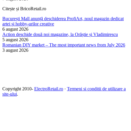
Citește și BricoRetail.ro
București Mall anunță deschiderea ProfiArt, noul magazin dedicat
artei și hobby-urilor creative
6 august 2026
Action deschide două noi magazine, la Orăștie și Vladimirescu
5 august 2026
Romanian DIY market – The most important news from July 2026
3 august 2026
Copyright 2010-
ElectroRetail.ro
·
Termeni si conditii de utilizare a
site-ului
.