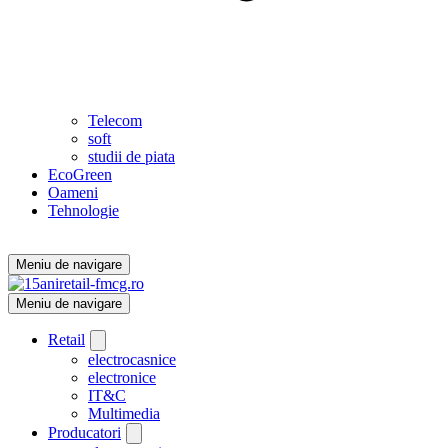
Telecom
soft
studii de piata
EcoGreen
Oameni
Tehnologie
Meniu de navigare
Meniu de navigare
Retail
electrocasnice
electronice
IT&C
Multimedia
Producatori