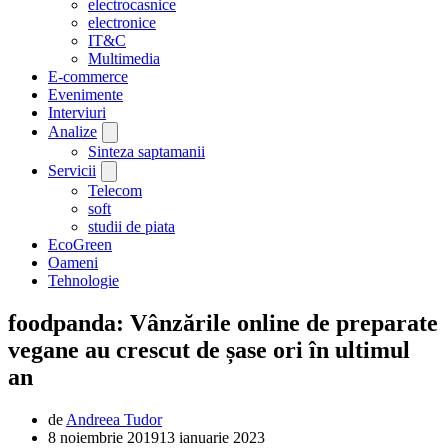
electrocasnice
electronice
IT&C
Multimedia
E-commerce
Evenimente
Interviuri
Analize
Sinteza saptamanii
Servicii
Telecom
soft
studii de piata
EcoGreen
Oameni
Tehnologie
foodpanda: Vânzările online de preparate
vegane au crescut de șase ori în ultimul
an
de
Andreea Tudor
8 noiembrie 2019
13 ianuarie 2023