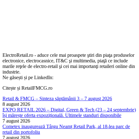
ElectroRetail.ro - aduce cele mai proaspete ştiri din piaţa produselor
electronice, electrocasnice, IT&C şi multimedia, piaţă ce include
marile reţele de electro-retail şi cei mai importanţi retaileri online din
industrie.
Ne găsești și pe LinkedIn:
Citește și RetailFMCG.ro
Retail & FMCG – Sinteza săptămânii 3 – 7 august 2026
8 august 2026
EXPO RETAIL 2026 – Digital, Green & Tech (23 – 24 septembrie)
își mărește oferta expozițională. Ultimele standuri disponibile
7 august 2026
Cometex inaugurează Târgu Neamț Retail Park, al 18-lea parc de
retail din portofoliu
7 august 2026