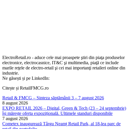
ElectroRetail.ro - aduce cele mai proaspete ştiri din piaţa produselor
electronice, electrocasnice, IT&C şi multimedia, piaţă ce include
marile reţele de electro-retail şi cei mai importanţi retaileri online din
industrie.
Ne găsești și pe LinkedIn:
Citește și RetailFMCG.ro
Retail & FMCG – Sinteza săptămânii 3 – 7 august 2026
8 august 2026
EXPO RETAIL 2026 – Digital, Green & Tech (23 – 24 septembrie)
își mărește oferta expozițională. Ultimele standuri disponibile
7 august 2026
Cometex inaugurează Târgu Neamț Retail Park, al 18-lea parc de
retail din portofoliu