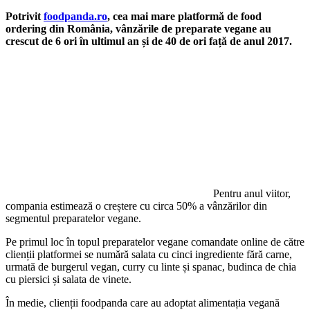
Potrivit
foodpanda.ro
, cea mai mare platformă de food
ordering din România, vânzările de preparate vegane au
crescut de 6 ori în ultimul an și de 40 de ori față de anul 2017.
Pentru anul viitor,
compania estimează o creștere cu circa 50% a vânzărilor din
segmentul preparatelor vegane.
Pe primul loc în topul preparatelor vegane comandate online de către
clienții platformei se numără salata cu cinci ingrediente fără carne,
urmată de burgerul vegan, curry cu linte și spanac, budinca de chia
cu piersici și salata de vinete.
În medie, clienții foodpanda care au adoptat alimentația vegană