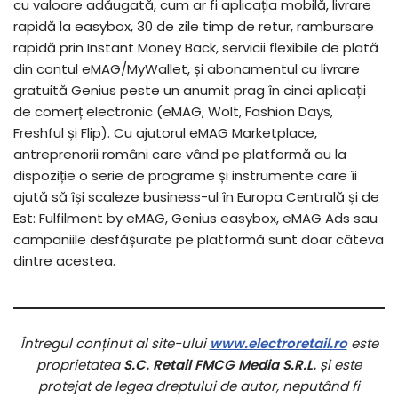
cu valoare adăugată, cum ar fi aplicația mobilă, livrare
rapidă la easybox, 30 de zile timp de retur, rambursare
rapidă prin Instant Money Back, servicii flexibile de plată
din contul eMAG/MyWallet, și abonamentul cu livrare
gratuită Genius peste un anumit prag în cinci aplicații
de comerț electronic (eMAG, Wolt, Fashion Days,
Freshful și Flip). Cu ajutorul eMAG Marketplace,
antreprenorii români care vând pe platformă au la
dispoziție o serie de programe și instrumente care îi
ajută să își scaleze business-ul în Europa Centrală și de
Est: Fulfilment by eMAG, Genius easybox, eMAG Ads sau
campaniile desfășurate pe platformă sunt doar câteva
dintre acestea.
Întregul conținut al site-ului
www.electroretail.ro
este
proprietatea
S.C. Retail FMCG Media S.R.L.
și este
protejat de legea dreptului de autor, neputând fi