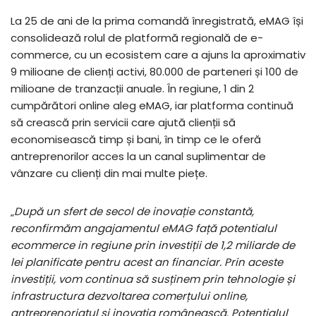
La 25 de ani de la prima comandă înregistrată, eMAG își
consolidează rolul de platformă regională de e-
commerce, cu un ecosistem care a ajuns la aproximativ
9 milioane de clienți activi, 80.000 de parteneri și 100 de
milioane de tranzacții anuale. În regiune, 1 din 2
cumpărători online aleg eMAG, iar platforma continuă
să crească prin servicii care ajută clienții să
economisească timp și bani, în timp ce le oferă
antreprenorilor acces la un canal suplimentar de
vânzare cu clienți din mai multe piețe.
„
După un sfert de secol de inovație constantă,
reconfirmăm angajamentul eMAG față potentialul
ecommerce in regiune prin investiții de 1,2 miliarde de
lei planificate pentru acest an financiar. Prin aceste
investiții, vom continua să susținem prin tehnologie și
infrastructura dezvoltarea comerțului online,
antreprenoriatul și inovația românească. Potențialul