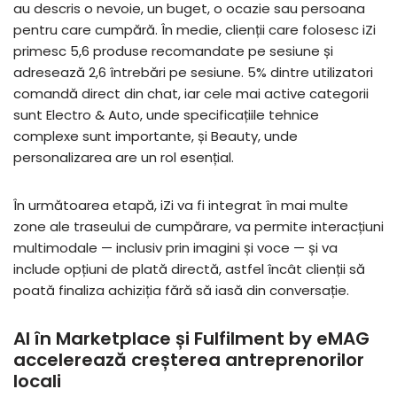
au descris o nevoie, un buget, o ocazie sau persoana
pentru care cumpără. În medie, clienții care folosesc iZi
primesc 5,6 produse recomandate pe sesiune și
adresează 2,6 întrebări pe sesiune. 5% dintre utilizatori
comandă direct din chat, iar cele mai active categorii
sunt Electro & Auto, unde specificațiile tehnice
complexe sunt importante, și Beauty, unde
personalizarea are un rol esențial.
În următoarea etapă, iZi va fi integrat în mai multe
zone ale traseului de cumpărare, va permite interacțiuni
multimodale — inclusiv prin imagini și voce — și va
include opțiuni de plată directă, astfel încât clienții să
poată finaliza achiziția fără să iasă din conversație.
AI în Marketplace și Fulfilment by eMAG
accelerează creșterea antreprenorilor
locali