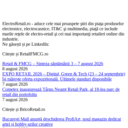
ElectroRetail.ro - aduce cele mai proaspete ştiri din piaţa produselor
electronice, electrocasnice, IT&C şi multimedia, piaţă ce include
marile reţele de electro-retail şi cei mai importanţi retaileri online din
industrie.
Ne găsești și pe LinkedIn:
Citește și RetailFMCG.ro
Retail & FMCG – Sinteza săptămânii 3 – 7 august 2026
8 august 2026
EXPO RETAIL 2026 – Digital, Green & Tech (23 – 24 septembrie)
își mărește oferta expozițională. Ultimele standuri disponibile
7 august 2026
Cometex inaugurează Târgu Neamț Retail Park, al 18-lea parc de
retail din portofoliu
7 august 2026
Citește și BricoRetail.ro
București Mall anunță deschiderea ProfiArt, noul magazin dedicat
artei și hobby-urilor creative