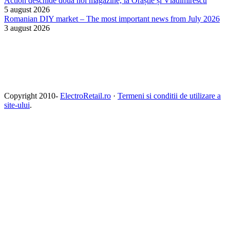
Action deschide două noi magazine, la Orăștie și Vladimirescu
5 august 2026
Romanian DIY market – The most important news from July 2026
3 august 2026
Copyright 2010-
ElectroRetail.ro
·
Termeni si conditii de utilizare a
site-ului
.