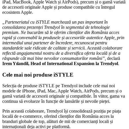
iPad, MacBook, Apple Watch și AirPods), precum și o gamă variată
de accesorii originale Apple și produse compatibile cu întregul
ecosistem Apple.
„Parteneriatul cu iSTYLE marchează un pas important în
consolidarea prezenței Trendyol în segmentul de tehnologie
premium. Ne bucurăm să le oferim clienților din România acces
rapid și convenabil la produsele și accesoriile autentice Apple, prin
intermediul unui partener de încredere, recunoscut pentru
standardele sale ridicate de calitate și servicii. Această colaborare
reflectă angajamentul nostru de a diversifica oferta locală și de a
răspunde cât mai bine nevoilor consumatorilor români”,
declară
Irem Yılandil, Head of International Expansion la Trendyol
.
Cele mai noi produse iSTYLE
Selecția de produse iSTYLE pe Trendyol include cele mai noi
modele de iPhone, iPad, Mac, Apple Watch, AirPods, precum și o
gamă variată de accesorii originale și compatibile. În viitor, gama va
continua să evolueze în funcție de lansările și nevoile pieței.
Prin această colaborare, Trendyol își consolidează poziția pe piața
locală de e-commerce, oferind clienților din România acces la
branduri globale de top, alături de mii de comercianți locali și
internaționali deja activi pe platformă.