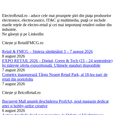
ElectroRetail.ro - aduce cele mai proaspete ştiri din piaţa produselor
electronice, electrocasnice, IT&C şi multimedia, piaţă ce include
marile reţele de electro-retail şi cei mai importanţi retaileri online din
industrie.
Ne găsești și pe LinkedIn:
Citește și RetailFMCG.ro
Retail & FMCG – Sinteza săptămânii 3 – 7 august 2026
8 august 2026
EXPO RETAIL 2026 – Digital, Green & Tech (23 – 24 septembrie)
își mărește oferta expozițională. Ultimele standuri disponibile
7 august 2026
Cometex inaugurează Târgu Neamț Retail Park, al 18-lea parc de
retail din portofoliu
7 august 2026
Citește și BricoRetail.ro
București Mall anunță deschiderea ProfiArt, noul magazin dedicat
artei și hobby-urilor creative
6 august 2026