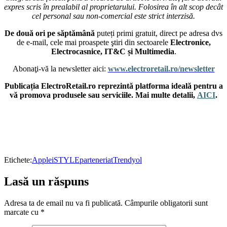
expres scris în prealabil al proprietarului. Folosirea în alt scop decât
cel personal sau non-comercial este strict interzisă.
De două ori pe săptămână
puteți primi gratuit, direct pe adresa dvs
de e-mail, cele mai proaspete ştiri din sectoarele
Electronice,
Electrocasnice, IT&C și Multimedia
.
Abonaţi-vă la newsletter aici:
www.electroretail.ro/newsletter
Publicația ElectroRetail.ro reprezintă platforma ideală pentru a
vă promova produsele sau serviciile. Mai multe detalii,
AICI
.
Etichete:
Apple
iSTYLE
parteneriat
Trendyol
Lasă un răspuns
Adresa ta de email nu va fi publicată.
Câmpurile obligatorii sunt
marcate cu
*