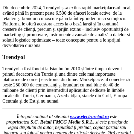
Din decembrie 2024, Trendyol și-a extins rapid marketplace-ul local,
având până în prezent peste 6.500 de afaceri locale active, de la
retaileri și branduri cunoscute până la întreprinderi mici și mijlocii.
Platforma le oferă acestora acces la o bază largă și în continuă
creștere de clienți, precum și sprijin extins – inclusiv oportunități de
marketing și promovare, instrumente avansate de analiză a datelor și
soluții logistice optimizate – toate concepute pentru a le sprijini
dezvoltarea durabilă.
Trendyol
Trendyol a fost fondat la Istanbul în 2010 și între timp a devenit
primul decacorn din Turcia și una dintre cele mai importante
platforme de comerț electronic din lume. Marketplace-ul conectează
peste 250.000 de comercianți și branduri cu mai bine de 40 de
milioane de clienți prin intermediul aplicațiilor dedicate în limbile
locale din Turcia, Germania, Azerbaidjan, statele din Golf, Europa
Centrala și de Est și nu numai.
Întregul conținut al site-ului
www.electroretail.ro
este
proprietatea
S.C. Retail FMCG Media S.R.L.
și este protejat de
legea dreptului de autor, neputând fi preluat, copiat parțial sau
integral sau folosit pentru crearea de articole derivate, fără acordul