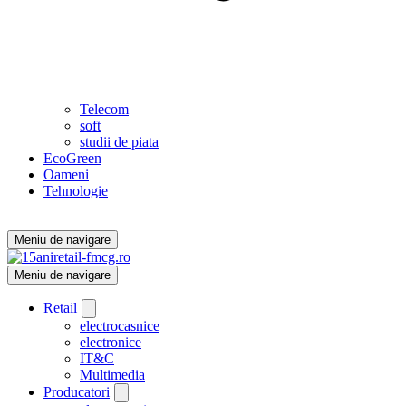
Telecom
soft
studii de piata
EcoGreen
Oameni
Tehnologie
Meniu de navigare
Meniu de navigare
Retail
electrocasnice
electronice
IT&C
Multimedia
Producatori