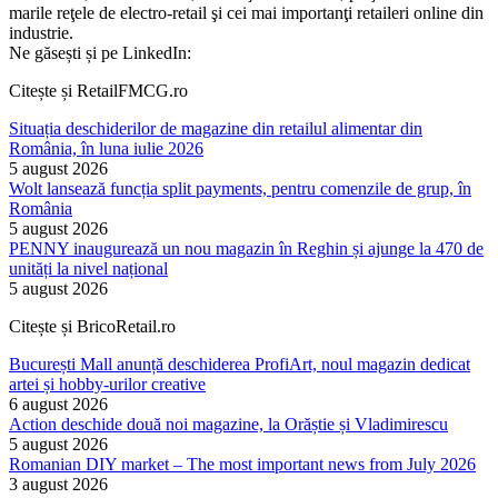
marile reţele de electro-retail şi cei mai importanţi retaileri online din
industrie.
Ne găsești și pe LinkedIn:
Citește și RetailFMCG.ro
Situația deschiderilor de magazine din retailul alimentar din
România, în luna iulie 2026
5 august 2026
Wolt lansează funcția split payments, pentru comenzile de grup, în
România
5 august 2026
PENNY inaugurează un nou magazin în Reghin și ajunge la 470 de
unități la nivel național
5 august 2026
Citește și BricoRetail.ro
București Mall anunță deschiderea ProfiArt, noul magazin dedicat
artei și hobby-urilor creative
6 august 2026
Action deschide două noi magazine, la Orăștie și Vladimirescu
5 august 2026
Romanian DIY market – The most important news from July 2026
3 august 2026