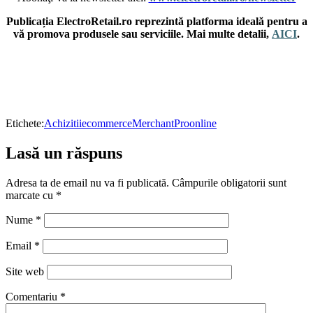
Publicația ElectroRetail.ro reprezintă platforma ideală pentru a
vă promova produsele sau serviciile. Mai multe detalii,
AICI
.
Etichete:
Achizitii
ecommerce
MerchantPro
online
Lasă un răspuns
Adresa ta de email nu va fi publicată.
Câmpurile obligatorii sunt
marcate cu
*
Nume
*
Email
*
Site web
Comentariu
*