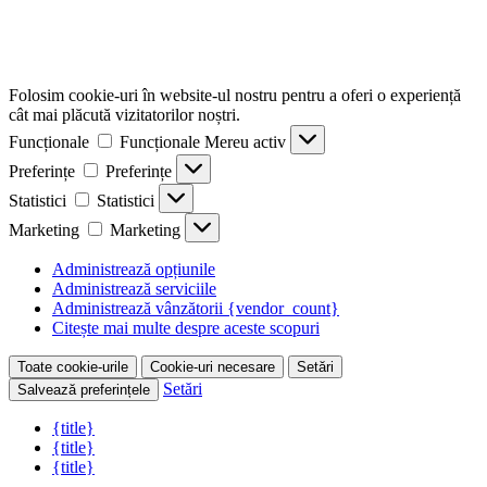
Folosim cookie-uri în website-ul nostru pentru a oferi o experiență
cât mai plăcută vizitatorilor noștri.
Funcționale
Funcționale
Mereu activ
Preferințe
Preferințe
Statistici
Statistici
Marketing
Marketing
Administrează opțiunile
Administrează serviciile
Administrează vânzătorii {vendor_count}
Citește mai multe despre aceste scopuri
Toate cookie-urile
Cookie-uri necesare
Setări
Setări
Salvează preferințele
{title}
{title}
{title}