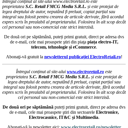
Întregul conținut al site-ului www.electroretail.ro este
proprietatea
S.C. Retail FMCG Media S.R.L.
și este protejat de
legea dreptului de autor, neputând fi preluat, copiat parțial sau
integral sau folosit pentru crearea de articole derivate, fără acordul
expres scris în prealabil al proprietarului. Folosirea în alt scop decât
cel personal sau non-comercial este strict interzisă.
De două ori pe săptămână, puteți primi gratuit, direct pe adresa dvs
de e-mail, cele mai proaspete ştiri din piaţa
piața electro-IT,
telecom, tehnologie și eCommerce
.
Abonaţi-vă gratuit la
newsletterul publicației ElectroRetail.ro
!
Întregul conținut al site-ului
www.electroretail.ro
este
proprietatea
S.C. Retail FMCG Media S.R.L.
și este protejat de
legea dreptului de autor, neputând fi preluat, copiat parțial sau
integral sau folosit pentru crearea de articole derivate, fără acordul
expres scris în prealabil al proprietarului. Folosirea în alt scop decât
cel personal sau non-comercial este strict interzisă.
De două ori pe săptămână
puteți primi gratuit, direct pe adresa dvs
de e-mail, cele mai proaspete ştiri din sectoarele
Electronice,
Electrocasnice, IT&C și Multimedia
.
Abonaţi-vă la newsletter aici:
www.electroretail.ro/newsletter