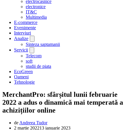
electrocasnice
electronice
IT&C
Multimedia
E-commerce
Evenimente
Interviuri
Analize
Sinteza saptamanii
Servicii
Telecom
soft
studii de piata
EcoGreen
Oameni
Tehnologie
MerchantPro: sfârșitul lunii februarie
2022 a adus o dinamică mai temperată a
achizițiilor online
de
Andreea Tudor
2 martie 2022
13 ianuarie 2023