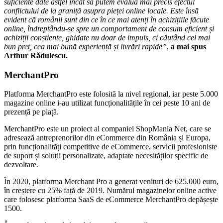
suficiente date astfel încât să putem evalua mai precis efectul
conflictului de la graniță asupra pieței online locale. Este însă
evident că românii sunt din ce în ce mai atenți în achizițiile făcute
online, îndreptându-se spre un comportament de consum eficient și
achiziții conștiente, ghidate nu doar de impuls, ci căutând cel mai
bun preț, cea mai bună experiență și livrări rapide”
,
a mai spus
Arthur Rădulescu.
MerchantPro
Platforma MerchantPro este folosită la nivel regional, iar peste 5.000
magazine online i-au utilizat funcționalitățile în cei peste 10 ani de
prezență pe piață.
MerchantPro este un proiect al companiei ShopMania Net, care se
adresează antreprenorilor din eCommerce din România și Europa,
prin funcționalități competitive de eCommerce, servicii profesioniste
de suport și soluții personalizate, adaptate necesităților specific de
dezvoltare.
În 2020, platforma Merchant Pro a generat venituri de 625.000 euro,
în creștere cu 25% față de 2019. Numărul magazinelor online active
care folosesc platforma SaaS de eCommerce MerchantPro depășește
1500.