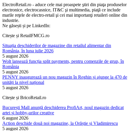
ElectroRetail.ro - aduce cele mai proaspete ştiri din piaţa produselor
electronice, electrocasnice, IT&C şi multimedia, piaţă ce include
marile reţele de electro-retail şi cei mai importanţi retaileri online din
industrie.
Ne găsești și pe LinkedIn:
Citește și RetailFMCG.ro
Situația deschiderilor de magazine din retailul alimentar din
România, în luna iulie 2026
5 august 2026
Wolt lansează funcția split payments, pentru comenzile de grup, în
România
5 august 2026
PENNY inaugurează un nou magazin în Reghin și ajunge la 470 de
unități la nivel național
5 august 2026
Citește și BricoRetail.ro
București Mall anunță deschiderea ProfiArt, noul magazin dedicat
artei și hobby-urilor creative
6 august 2026
Action deschide două noi magazine, la Orăștie și Vladimirescu
5 august 2026