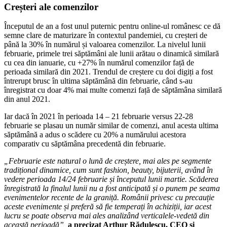
Creșteri ale comenzilor
Începutul de an a fost unul puternic pentru online-ul românesc ce dă
semne clare de maturizare în contextul pandemiei, cu creșteri de
până la 30% în numărul și valoarea comenzilor. La nivelul lunii
februarie, primele trei săptămâni ale lunii arătau o dinamică similară
cu cea din ianuarie, cu +27% în numărul comenzilor față de
perioada similară din 2021. Trendul de creștere cu doi digiți a fost
întrerupt brusc în ultima săptămână din februarie, când s-au
înregistrat cu doar 4% mai multe comenzi față de săptămâna similară
din anul 2021.
Iar dacă în 2021 în perioada 14 – 21 februarie versus 22-28
februarie se plasau un număr similar de comenzi, anul acesta ultima
săptămână a adus o scădere cu 20% a numărului acestora
comparativ cu săptămâna precedentă din februarie.
„Februarie este natural o lună de creștere, mai ales pe segmente
tradițional dinamice, cum sunt fashion, beauty, bijuterii, având în
vedere perioada 14/24 februarie și începutul lunii martie. Scăderea
înregistrată la finalul lunii nu a fost anticipată și o punem pe seama
evenimentelor recente de la graniță. Românii privesc cu precauție
aceste evenimente și preferă să fie temperați în achiziții, iar acest
lucru se poate observa mai ales analizând verticalele-vedetă din
această perioadă”,
a precizat Arthur Rădulescu, CEO și