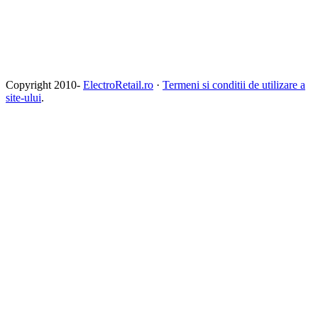
Copyright 2010-
ElectroRetail.ro
·
Termeni si conditii de utilizare a
site-ului
.