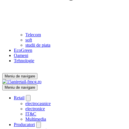
Telecom
soft
studii de piata
EcoGreen
Oameni
Tehnologie
Meniu de navigare
Meniu de navigare
Retail
electrocasnice
electronice
IT&C
Multimedia
Producatori