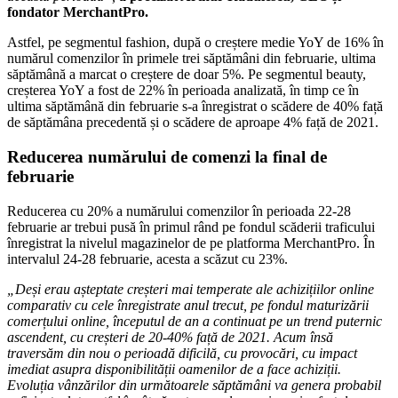
fondator MerchantPro.
Astfel, pe segmentul fashion, după o creștere medie YoY de 16% în
numărul comenzilor în primele trei săptămâni din februarie, ultima
săptămână a marcat o creștere de doar 5%. Pe segmentul beauty,
creșterea YoY a fost de 22% în perioada analizată, în timp ce în
ultima săptămână din februarie s-a înregistrat o scădere de 40% față
de săptămâna precedentă și o scădere de aproape 4% față de 2021.
Reducerea numărului de comenzi la final de
februarie
Reducerea cu 20% a numărului comenzilor în perioada 22-28
februarie ar trebui pusă în primul rând pe fondul scăderii traficului
înregistrat la nivelul magazinelor de pe platforma MerchantPro. În
intervalul 24-28 februarie, acesta a scăzut cu 23%.
„Deși erau așteptate creșteri mai temperate ale achizițiilor online
comparativ cu cele înregistrate anul trecut, pe fondul maturizării
comerțului online, începutul de an a continuat pe un trend puternic
ascendent, cu creșteri de 20-40% față de 2021. Acum însă
traversăm din nou o perioadă dificilă, cu provocări, cu impact
imediat asupra disponibilității oamenilor de a face achiziții.
Evoluția vânzărilor din următoarele săptămâni va genera probabil