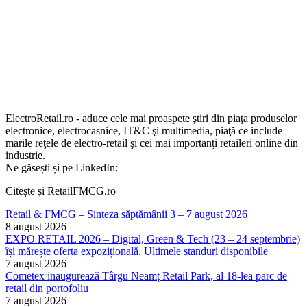
ElectroRetail.ro - aduce cele mai proaspete ştiri din piaţa produselor
electronice, electrocasnice, IT&C şi multimedia, piaţă ce include
marile reţele de electro-retail şi cei mai importanţi retaileri online din
industrie.
Ne găsești și pe LinkedIn:
Citește și RetailFMCG.ro
Retail & FMCG – Sinteza săptămânii 3 – 7 august 2026
8 august 2026
EXPO RETAIL 2026 – Digital, Green & Tech (23 – 24 septembrie)
își mărește oferta expozițională. Ultimele standuri disponibile
7 august 2026
Cometex inaugurează Târgu Neamț Retail Park, al 18-lea parc de
retail din portofoliu
7 august 2026