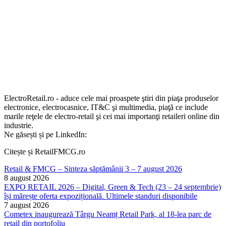
ElectroRetail.ro - aduce cele mai proaspete ştiri din piaţa produselor
electronice, electrocasnice, IT&C şi multimedia, piaţă ce include
marile reţele de electro-retail şi cei mai importanţi retaileri online din
industrie.
Ne găsești și pe LinkedIn:
Citește și RetailFMCG.ro
Retail & FMCG – Sinteza săptămânii 3 – 7 august 2026
8 august 2026
EXPO RETAIL 2026 – Digital, Green & Tech (23 – 24 septembrie)
își mărește oferta expozițională. Ultimele standuri disponibile
7 august 2026
Cometex inaugurează Târgu Neamț Retail Park, al 18-lea parc de
retail din portofoliu