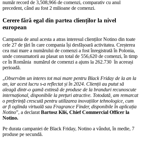
număr record de 3,508,966 de comenzi, comparativ cu anul
precedent, când au fost 2 milioane de comenzi.
Cerere fără egal din partea clienților la nivel
european
Campania de anul acesta a atras interesul clienților Notino din toate
cele 27 de țări în care compania își desfășoară activitatea. Creșterea
cea mai mare a numărului de comenzi a fost înregistrată în Polonia,
unde consumatorii au plasat un total de 556,620 de comenzi, în timp
ce în România numărul de comenzi a ajuns la 262.730 în aceeași
perioadă.
„
Observăm un interes tot mai mare pentru Black Friday de la an la
an, iar acest lucru s-a reflectat și în 2024. Clienții au putut să
aleagă dintr-o gamă extinsă de produse de la branduri recunoscute
internațional, disponibile la prețuri atractive. Totodată, am remarcat
o preferință crescută pentru utilizarea inovațiilor tehnologice, cum
ar fi oglinda virtuală sau Fragrance Finder, disponibile în aplicația
Notino
”, a declarat
Bartosz Kliś, Chief Commercial Officer la
Notino.
Pe durata campaniei de Black Friday, Notino a vândut, în medie, 7
produse pe secundă.