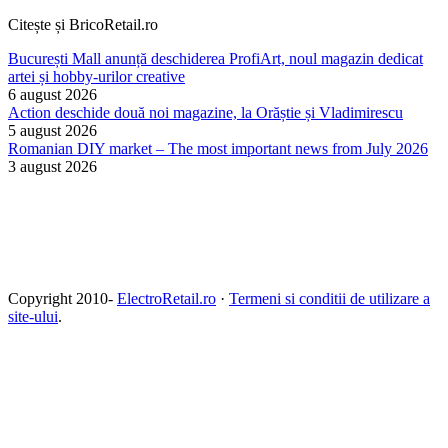
Citește și BricoRetail.ro
București Mall anunță deschiderea ProfiArt, noul magazin dedicat
artei și hobby-urilor creative
6 august 2026
Action deschide două noi magazine, la Orăștie și Vladimirescu
5 august 2026
Romanian DIY market – The most important news from July 2026
3 august 2026
Copyright 2010-
ElectroRetail.ro
·
Termeni si conditii de utilizare a
site-ului
.