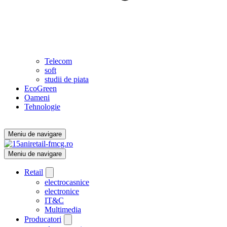
Telecom
soft
studii de piata
EcoGreen
Oameni
Tehnologie
Meniu de navigare
Meniu de navigare
Retail
electrocasnice
electronice
IT&C
Multimedia
Producatori