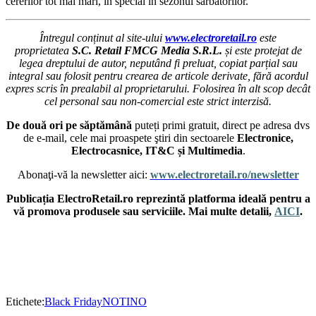
cererilor tot mai mari, în special în sezonul sărbătorilor.
Întregul conținut al site-ului
www.electroretail.ro
este
proprietatea
S.C. Retail FMCG Media S.R.L.
și este protejat de
legea dreptului de autor, neputând fi preluat, copiat parțial sau
integral sau folosit pentru crearea de articole derivate, fără acordul
expres scris în prealabil al proprietarului. Folosirea în alt scop decât
cel personal sau non-comercial este strict interzisă.
De două ori pe săptămână
puteți primi gratuit, direct pe adresa dvs
de e-mail, cele mai proaspete ştiri din sectoarele
Electronice,
Electrocasnice, IT&C și Multimedia
.
Abonaţi-vă la newsletter aici:
www.electroretail.ro/newsletter
Publicația ElectroRetail.ro reprezintă platforma ideală pentru a
vă promova produsele sau serviciile. Mai multe detalii,
AICI
.
Etichete:
Black Friday
NOTINO