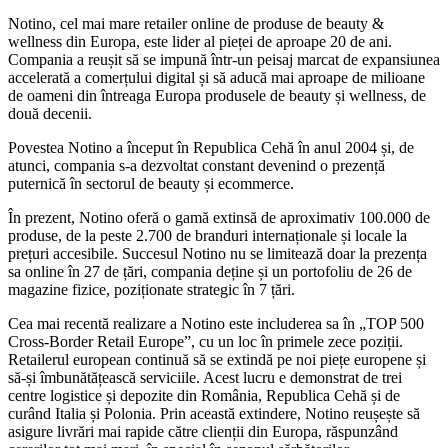
Notino, cel mai mare retailer online de produse de beauty &
wellness din Europa, este lider al pieței de aproape 20 de ani.
Compania a reușit să se impună într-un peisaj marcat de expansiunea
accelerată a comerțului digital și să aducă mai aproape de milioane
de oameni din întreaga Europa produsele de beauty și wellness, de
două decenii.
Povestea Notino a început în Republica Cehă în anul 2004 și, de
atunci, compania s-a dezvoltat constant devenind o prezență
puternică în sectorul de beauty și ecommerce.
În prezent, Notino oferă o gamă extinsă de aproximativ 100.000 de
produse, de la peste 2.700 de branduri internaționale și locale la
prețuri accesibile. Succesul Notino nu se limitează doar la prezența
sa online în 27 de țări, compania deține și un portofoliu de 26 de
magazine fizice, poziționate strategic în 7 țări.
Cea mai recentă realizare a Notino este includerea sa în „TOP 500
Cross-Border Retail Europe”, cu un loc în primele zece poziții.
Retailerul european continuă să se extindă pe noi piețe europene și
să-și îmbunătățească serviciile. Acest lucru e demonstrat de trei
centre logistice și depozite din România, Republica Cehă și de
curând Italia și Polonia. Prin această extindere, Notino reușește să
asigure livrări mai rapide către clienții din Europa, răspunzând