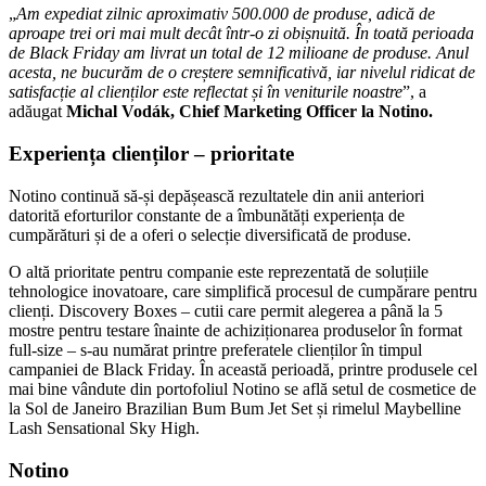
„
Am expediat zilnic aproximativ 500.000 de produse, adică de
aproape trei ori mai mult decât într-o zi obișnuită. În toată perioada
de Black Friday am livrat un total de 12 milioane de produse. Anul
acesta, ne bucurăm de o creștere semnificativă, iar nivelul ridicat de
satisfacție al clienților este reflectat și în veniturile noastre
”, a
adăugat
Michal Vodák, Chief Marketing Officer la Notino.
Experiența clienților – prioritate
Notino continuă să-și depășească rezultatele din anii anteriori
datorită eforturilor constante de a îmbunătăți experiența de
cumpărături și de a oferi o selecție diversificată de produse.
O altă prioritate pentru companie este reprezentată de soluțiile
tehnologice inovatoare, care simplifică procesul de cumpărare pentru
clienți. Discovery Boxes – cutii care permit alegerea a până la 5
mostre pentru testare înainte de achiziționarea produselor în format
full-size – s-au numărat printre preferatele clienților în timpul
campaniei de Black Friday. În această perioadă, printre produsele cel
mai bine vândute din portofoliul Notino se află setul de cosmetice de
la Sol de Janeiro Brazilian Bum Bum Jet Set și rimelul Maybelline
Lash Sensational Sky High.
Notino