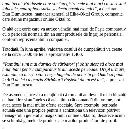
anul trecut. Produsele care vor înregistra cele mai mari creșteri sunt
tabletele, smartphone-urile și electrocasnicele mici”
, a declarant
Dan Dumitrescu, manager general al Elka-Oktal Group, companie
care deține magazinul online Oktal.ro.
O altă categorie care va atrage vânzări mai mari de Paște comparativ
cu o perioadă normală din an sunt produsele de îngrijire personală,
conform reprezentantului companiei.
Totodată, în luna aprilie, valoarea coșului de cumpărături va crește
de la circa 1.000 de lei la aproximativ 1.400.
“Românii sunt mai darnici de sărbători și obișnuiesc să aloce mai
mulți bani pentru cumpărăturile din aceste perioade. Drept urmare,
estimăm că aceștia vor crește bugetul de achiziții pe Oktal cu până
la 400 de lei cu ocazia Sărbătorii Paștelui din acest an”
, a precizat
Dan Dumitrescu.
De asemenea, acesta a menționat că românii au devenit mai chibzuiți
cu banii lor și au înțeles că atâta timp cât comandă din vreme, pot
avea acces la mai multe oferte speciale. Spre exemplu, perioada
actuală este una propice pentru a achiziționa un televizor, potrivit
managerului general al magazinului online Oktal.ro, deoarece acum
se schimbă gamele de produse ale marilor producători de profil.