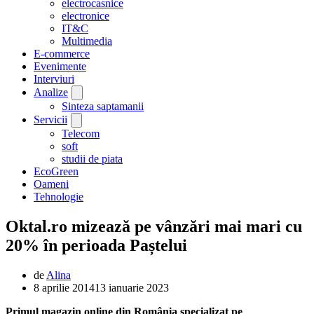
electrocasnice
electronice
IT&C
Multimedia
E-commerce
Evenimente
Interviuri
Analize
Sinteza saptamanii
Servicii
Telecom
soft
studii de piata
EcoGreen
Oameni
Tehnologie
Oktal.ro mizează pe vânzări mai mari cu
20% în perioada Paștelui
de
Alina
8 aprilie 2014
13 ianuarie 2023
Primul magazin online din România specializat pe