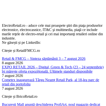
ElectroRetail.ro - aduce cele mai proaspete ştiri din piaţa produselor
electronice, electrocasnice, IT&C şi multimedia, piaţă ce include
marile reţele de electro-retail şi cei mai importanţi retaileri online din
industrie.
Ne găsești și pe LinkedIn:
Citește și RetailFMCG.ro
Retail & FMCG – Sinteza săptămânii 3 – 7 august 2026
8 august 2026
EXPO RETAIL 2026 – Digital, Green & Tech (23 – 24 septembrie)
își mărește oferta expozițională. Ultimele standuri disponibile
7 august 2026
Cometex inaugurează Târgu Neamț Retail Park, al 18-lea parc de
retail din portofoliu
7 august 2026
Citește și BricoRetail.ro
București Mall anunță deschiderea ProfiArt, noul magazin dedicat