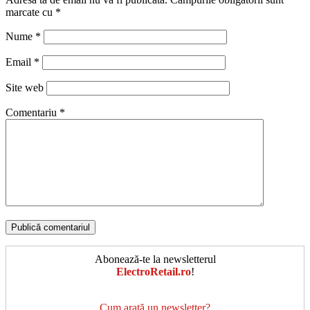
marcate cu
*
Nume
*
Email
*
Site web
Comentariu
*
Abonează-te la newsletterul
ElectroRetail.ro
!
Cum arată un newsletter?