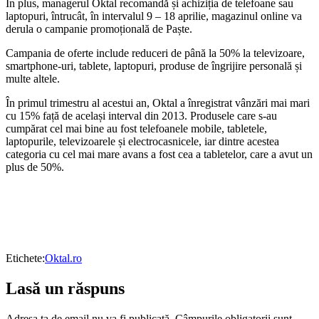
În plus, managerul Oktal recomandă și achiziția de telefoane sau
laptopuri, întrucât, în intervalul 9 – 18 aprilie, magazinul online va
derula o campanie promoțională de Paște.
Campania de oferte include reduceri de până la 50% la televizoare,
smartphone-uri, tablete, laptopuri, produse de îngrijire personală și
multe altele.
În primul trimestru al acestui an, Oktal a înregistrat vânzări mai mari
cu 15% față de același interval din 2013. Produsele care s-au
cumpărat cel mai bine au fost telefoanele mobile, tabletele,
laptopurile, televizoarele și electrocasnicele, iar dintre acestea
categoria cu cel mai mare avans a fost cea a tabletelor, care a avut un
plus de 50%.
Etichete:
Oktal.ro
Lasă un răspuns
Adresa ta de email nu va fi publicată.
Câmpurile obligatorii sunt