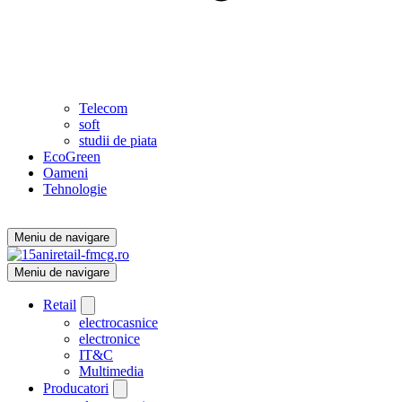
Telecom
soft
studii de piata
EcoGreen
Oameni
Tehnologie
Meniu de navigare
Meniu de navigare
Retail
electrocasnice
electronice
IT&C
Multimedia
Producatori