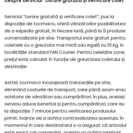
Despre serviciul ”Livrare gratuită și verificare colet”
Serviciul “Livrare gratuită și verificare colet”, pus la
dispoziție de tocmai.ro, oferă vânzătorilor posibilitatea
de a expedia gratuit, în fiecare lună, până la 5 produse
comercializate pe site. Transportul este gratuit pentru
coletele cu o greutate mai mică sau egală cu 10 kg, în
localitățile standard FAN Courier. Pentru celelalte zone,
prețul este calculat în funcție de greutatea coletului și
destinație.
Astfel, tocmai.ro încurajează tranzacțiile pe site,
eliminând costurile de transport, care până acum erau
achitate de vânzători sau cumpărători. În plus, același
serviciu aduce beneficii și pentru cumpărători, care au
la dispoziție 7 minute pentru verificarea produsului
primit, înainte de a achita contravaloarea acestuia. În
momentul în care destinatarul s-a asigurat că articolul
este exact cel comandat, acesta va achita ramburs