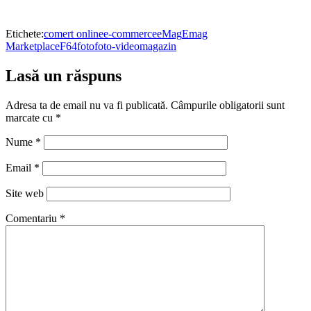
Etichete:
comert online
e-commerce
eMag
Emag
Marketplace
F64
foto
foto-video
magazin
Lasă un răspuns
Adresa ta de email nu va fi publicată.
Câmpurile obligatorii sunt
marcate cu
*
Nume
*
Email
*
Site web
Comentariu
*