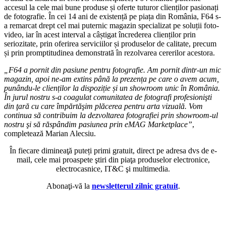
accesul la cele mai bune produse și oferte tuturor clienților pasionați
de fotografie. În cei 14 ani de existență pe piața din România, F64 s-
a remarcat drept cel mai puternic magazin specializat pe soluții foto-
video, iar în acest interval a câștigat încrederea clienților prin
seriozitate, prin oferirea serviciilor și produselor de calitate, precum
și prin promptitudinea demonstrată în rezolvarea cererilor acestora.
„F64 a pornit din pasiune pentru fotografie. Am pornit dintr-un mic
magazin, apoi ne-am extins până la prezența pe care o avem acum,
punându-le clienților la dispoziție și un showroom unic în România.
În jurul nostru s-a coagulat comunitatea de fotografi profesionişti
din ţară cu care împărtăşim plăcerea pentru arta vizuală. Vom
continua să contribuim la dezvoltarea fotografiei prin showroom-ul
nostru şi să răspândim pasiunea prin eMAG Marketplace”
,
completează Marian Alecsiu.
În fiecare dimineaţă puteți primi gratuit, direct pe adresa dvs de e-
mail, cele mai proaspete ştiri din piaţa produselor electronice,
electrocasnice, IT&C şi multimedia.
Abonaţi-vă la
newsletterul zilnic gratuit
.