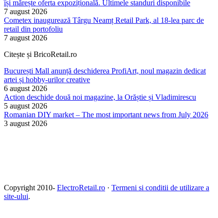
își mărește oferta expozițională. Ultimele standuri disponibile
7 august 2026
Cometex inaugurează Târgu Neamț Retail Park, al 18-lea parc de
retail din portofoliu
7 august 2026
Citește și BricoRetail.ro
București Mall anunță deschiderea ProfiArt, noul magazin dedicat
artei și hobby-urilor creative
6 august 2026
Action deschide două noi magazine, la Orăștie și Vladimirescu
5 august 2026
Romanian DIY market – The most important news from July 2026
3 august 2026
Copyright 2010-
ElectroRetail.ro
·
Termeni si conditii de utilizare a
site-ului
.