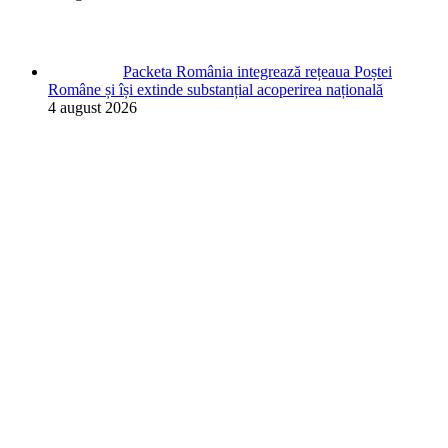
Packeta România integrează rețeaua Poștei
Române și își extinde substanțial acoperirea națională
4 august 2026