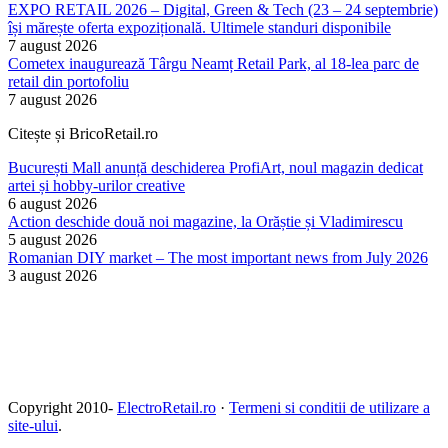
EXPO RETAIL 2026 – Digital, Green & Tech (23 – 24 septembrie)
își mărește oferta expozițională. Ultimele standuri disponibile
7 august 2026
Cometex inaugurează Târgu Neamț Retail Park, al 18-lea parc de
retail din portofoliu
7 august 2026
Citește și BricoRetail.ro
București Mall anunță deschiderea ProfiArt, noul magazin dedicat
artei și hobby-urilor creative
6 august 2026
Action deschide două noi magazine, la Orăștie și Vladimirescu
5 august 2026
Romanian DIY market – The most important news from July 2026
3 august 2026
Copyright 2010-
ElectroRetail.ro
·
Termeni si conditii de utilizare a
site-ului
.