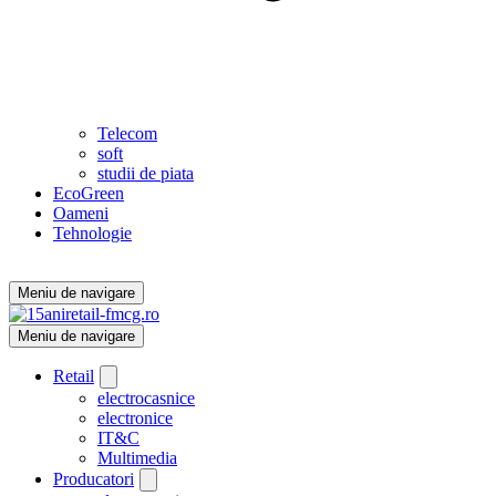
Telecom
soft
studii de piata
EcoGreen
Oameni
Tehnologie
Meniu de navigare
Meniu de navigare
Retail
electrocasnice
electronice
IT&C
Multimedia
Producatori