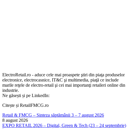
ElectroRetail.ro - aduce cele mai proaspete ştiri din piaţa produselor
electronice, electrocasnice, IT&C şi multimedia, piaţă ce include
marile reţele de electro-retail şi cei mai importanţi retaileri online din
industrie.
Ne găsești și pe LinkedIn:
Citește și RetailFMCG.ro
Retail & FMCG – Sinteza săptămânii 3 – 7 august 2026
8 august 2026
EXPO RETAIL 2026 – Digital, Green & Tech (23 – 24 septembrie)