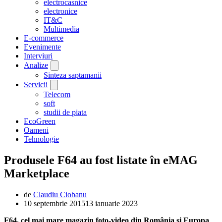
electrocasnice
electronice
IT&C
Multimedia
E-commerce
Evenimente
Interviuri
Analize
Sinteza saptamanii
Servicii
Telecom
soft
studii de piata
EcoGreen
Oameni
Tehnologie
Produsele F64 au fost listate în eMAG
Marketplace
de
Claudiu Ciobanu
10 septembrie 2015
13 ianuarie 2023
F64, cel mai mare magazin foto-video din România și Europa