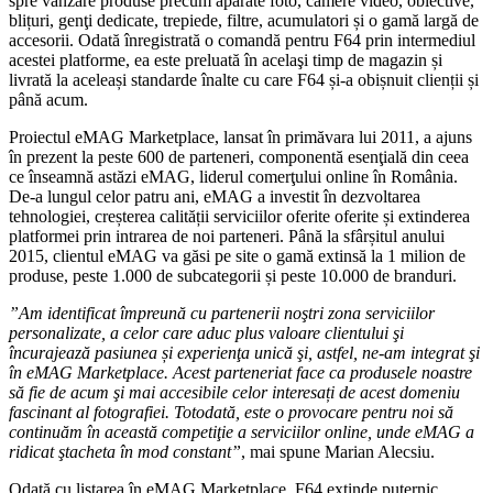
spre vânzare produse precum aparate foto, camere video, obiective,
blițuri, genţi dedicate, trepiede, filtre, acumulatori și o gamă largă de
accesorii. Odată înregistrată o comandă pentru F64 prin intermediul
acestei platforme, ea este preluată în acelaşi timp de magazin și
livrată la aceleași standarde înalte cu care F64 și-a obișnuit clienții și
până acum.
Proiectul eMAG Marketplace, lansat în primăvara lui 2011, a ajuns
în prezent la peste 600 de parteneri, componentă esenţială din ceea
ce înseamnă astăzi eMAG, liderul comerţului online în România.
De-a lungul celor patru ani, eMAG a investit în dezvoltarea
tehnologiei, creșterea calității serviciilor oferite oferite și extinderea
platformei prin intrarea de noi parteneri. Până la sfârșitul anului
2015, clientul eMAG va găsi pe site o gamă extinsă la 1 milion de
produse, peste 1.000 de subcategorii și peste 10.000 de branduri.
”Am identificat împreună cu partenerii noştri zona serviciilor
personalizate, a celor care aduc plus valoare clientului şi
încurajează pasiunea și experienţa unică şi, astfel, ne-am integrat şi
în eMAG Marketplace. Acest parteneriat face ca produsele noastre
să fie de acum şi mai accesibile celor interesați de acest domeniu
fascinant al fotografiei. Totodată, este o provocare pentru noi să
continuăm în această competiţie a serviciilor online, unde eMAG a
ridicat ştacheta în mod constant”
, mai spune Marian Alecsiu.
Odată cu listarea în eMAG Marketplace, F64 extinde puternic