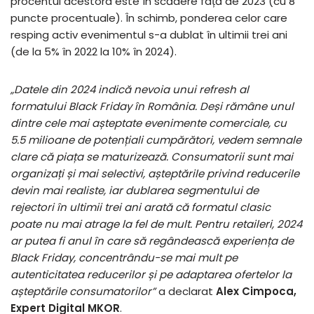
procentul acestora este în scădere față de 2023 (cu 8
puncte procentuale). În schimb, ponderea celor care
resping activ evenimentul s-a dublat în ultimii trei ani
(de la 5% în 2022 la 10% în 2024).
„Datele din 2024 indică nevoia unui refresh al
formatului Black Friday în România. Deși rămâne unul
dintre cele mai așteptate evenimente comerciale, cu
5.5 milioane de potențiali cumpărători, vedem semnale
clare că piața se maturizează. Consumatorii sunt mai
organizați și mai selectivi, așteptările privind reducerile
devin mai realiste, iar dublarea segmentului de
rejectori în ultimii trei ani arată că formatul clasic
poate nu mai atrage la fel de mult. Pentru retaileri, 2024
ar putea fi anul în care să regândească experiența de
Black Friday, concentrându-se mai mult pe
autenticitatea reducerilor și pe adaptarea ofertelor la
așteptările consumatorilor”
a declarat
Alex Cimpoca,
Expert Digital MKOR
.