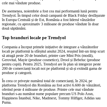
cele mai vândute produse.
De asemenea, noiembrie a fost cea mai performantă lună pentru
Trendyol. În timpul celor două campanii de Black Friday desfășurate
în Europa Centrală și de Est, România a fost liderul vânzărilor
regionale, cu aproximativ 3 milioane de produse vândute în doar
două săptămâni.
Top branduri locale pe Trendyol
Compania a început primele inițiative de integrare a vânzătorilor
locali pe platformă la sfârșitul anului 2024, reușind într-un timp scurt
să atragă peste 20 de branduri, printre care Mini Prix (modă),
Gerovital, Mayie (produse cosmetice), Drool și Bebeluc (produse
pentru copii). Pentru 2025, Trendyol are în plan să integreze peste
200 de comercianți locali noi pe platformă și să-și extindă gama de
produse și categorii.
În ceea ce privește numărul total de comercianți, în 2024, pe
platforma Trendyol din România au fost activi 6.600 de vânzători,
oferind peste 4 milioane de produse. Printre cele mai vândute
branduri s-au numărat nume populare precum US Polo Assn,
Happiness İstanbul, Nike, Madmext, Tommy Hilfiger, Adidas sau
Puma.