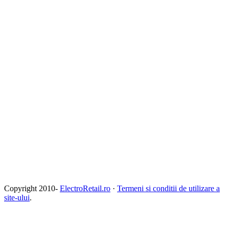
Copyright 2010-
ElectroRetail.ro
·
Termeni si conditii de utilizare a
site-ului
.