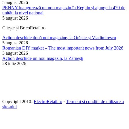
5 august 2026
PENNY inaugurează un nou magazin în Reghin și ajunge la 470 de
unități la nivel național
5 august 2026
Citește și BricoRetail.ro
Action deschide două noi magazine, la Orăștie și Vladimirescu
5 august 2026
Romanian DIY market – The most important news from July 2026
3 august 2026
Action deschide un nou magazin, la Zărnești
28 iulie 2026
Copyright 2010-
ElectroRetail.ro
·
Termeni si conditii de utilizare a
site-ului
.