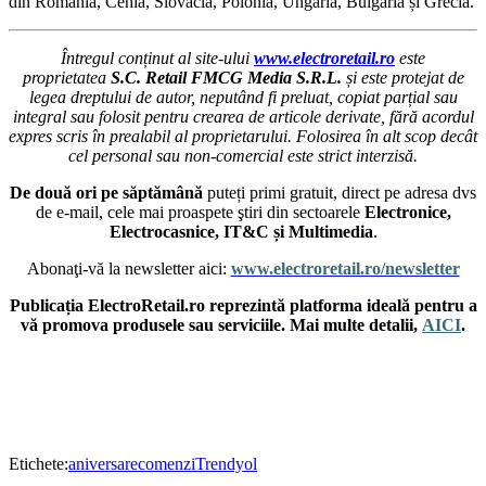
din România, Cehia, Slovacia, Polonia, Ungaria, Bulgaria și Grecia.
Întregul conținut al site-ului
www.electroretail.ro
este
proprietatea
S.C. Retail FMCG Media S.R.L.
și este protejat de
legea dreptului de autor, neputând fi preluat, copiat parțial sau
integral sau folosit pentru crearea de articole derivate, fără acordul
expres scris în prealabil al proprietarului. Folosirea în alt scop decât
cel personal sau non-comercial este strict interzisă.
De două ori pe săptămână
puteți primi gratuit, direct pe adresa dvs
de e-mail, cele mai proaspete ştiri din sectoarele
Electronice,
Electrocasnice, IT&C și Multimedia
.
Abonaţi-vă la newsletter aici:
www.electroretail.ro/newsletter
Publicația ElectroRetail.ro reprezintă platforma ideală pentru a
vă promova produsele sau serviciile. Mai multe detalii,
AICI
.
Etichete:
aniversare
comenzi
Trendyol