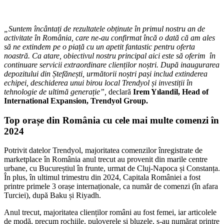
„Suntem încântați de rezultatele obținute în primul nostru an de
activitate în România, care ne-au confirmat încă o dată că am ales
să ne extindem pe o piață cu un apetit fantastic pentru oferta
noastră. Ca atare, obiectivul nostru principal aici este să oferim în
continuare servicii extraordinare clienților noștri. După inaugurarea
depozitului din Ștefănești, următorii noștri pași includ extinderea
echipei, deschiderea unui birou local Trendyol și investiții în
tehnologie de ultimă generație”,
declară
Irem Yılandil, Head of
International Expansion, Trendyol Group.
Top orașe din România cu cele mai multe comenzi în
2024
Potrivit datelor Trendyol, majoritatea comenzilor înregistrate de
marketplace în România anul trecut au provenit din marile centre
urbane, cu Bucureștiul în frunte, urmat de Cluj-Napoca și Constanța.
În plus, în ultimul trimestru din 2024, Capitala României a fost
printre primele 3 orașe internaționale, ca număr de comenzi (în afara
Turciei), după Baku și Riyadh.
Anul trecut, majoritatea clienților români au fost femei, iar articolele
de modă, precum rochiile, puloverele și bluzele, s-au numărat printre