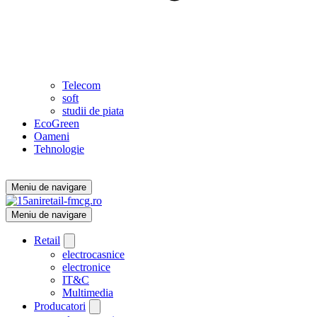
Telecom
soft
studii de piata
EcoGreen
Oameni
Tehnologie
Meniu de navigare
Meniu de navigare
Retail
electrocasnice
electronice
IT&C
Multimedia
Producatori