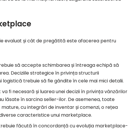
ketplace
ie evaluat și cât de pregătită este afacerea pentru
 trebuie să accepte schimbarea și întreaga echipă să
. Deciziile strategice în privința structurii
 logistică trebuie să fie gândite în cele mai mici detalii.
: va fi necesară și luarea unei decizii în privința vânzărilor
au lăsate în sarcina seller-ilor. De asemenea, toate
mature, cu integrări de inventar și comenzi, o rețea
 diverse caracteristice unui marketplace.
 trebuie făcută în concordanță cu evoluția marketplace-