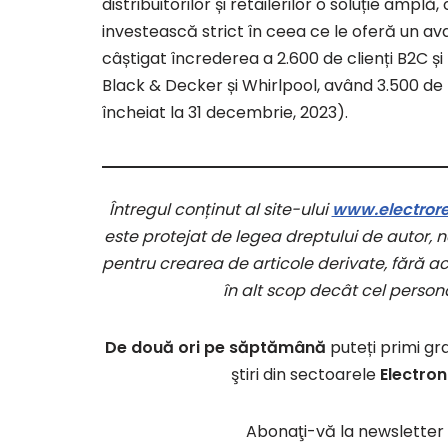
distribuitorilor și retailerilor o soluție amplă
investească strict în ceea ce le oferă un avan
câștigat încrederea a 2.600 de clienți B2C și
Black & Decker și Whirlpool, având 3.500 de m
încheiat la 31 decembrie, 2023).
Întregul conținut al site-ului
www.electroret
este protejat de legea dreptului de autor, ne
pentru crearea de articole derivate, fără aco
în alt scop decât cel persona
De două ori pe săptămână
puteți primi gr
ştiri din sectoarele
Electron
Abonaţi-vă la newsletter 