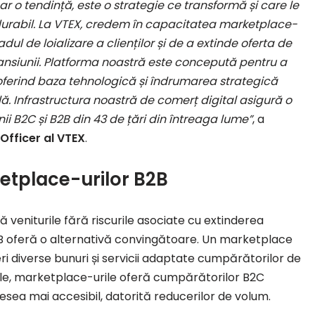
r o tendință, este o strategie ce transformă și care le
i durabil. La VTEX, credem în capacitatea marketplace-
dul de loializare a clienților și de a extinde oferta de
pansiunii. Platforma noastră este concepută pentru a
, oferind baza tehnologică și îndrumarea strategică
ă. Infrastructura noastră de comerț digital asigură o
i B2C și B2B din 43 de țări din întreaga lume”
, a
Officer al VTEX
.
etplace-urilor B2B
veniturile fără riscurile asociate cu extinderea
2B oferă o alternativă convingătoare. Un marketplace
ri diverse bunuri și servicii adaptate cumpărătorilor de
nale, marketplace-urile oferă cumpărătorilor B2C
desea mai accesibil, datorită reducerilor de volum.