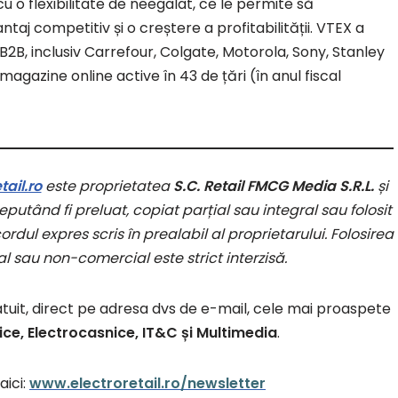
, cu o flexibilitate de neegalat, ce le permite să
taj competitiv și o creștere a profitabilității. VTEX a
 B2B, inclusiv Carrefour, Colgate, Motorola, Sony, Stanley
agazine online active în 43 de țări (în anul fiscal
ail.ro
este proprietatea
S.C. Retail FMCG Media S.R.L.
și
putând fi preluat, copiat parțial sau integral sau folosit
rdul expres scris în prealabil al proprietarului. Folosirea
l sau non-comercial este strict interzisă.
atuit, direct pe adresa dvs de e-mail, cele mai proaspete
ice, Electrocasnice, IT&C și Multimedia
.
aici:
www.electroretail.ro/newsletter