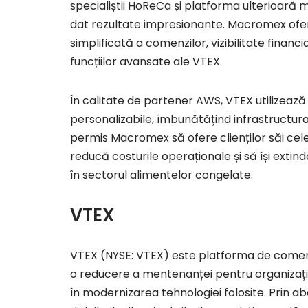
specialiștii HoReCa și platforma ulterioară
dat rezultate impresionante. Macromex ofer
simplificată a comenzilor, vizibilitate financ
funcțiilor avansate ale VTEX.
În calitate de partener AWS, VTEX utilizează t
personalizabile, îmbunătățind infrastructur
permis Macromex să ofere clienților săi cele
reducă costurile operaționale și să își extind
în sectorul alimentelor congelate.
VTEX
VTEX (NYSE: VTEX) este platforma de comerț 
o reducere a mentenanței pentru organizațiile 
în modernizarea tehnologiei folosite. Prin 