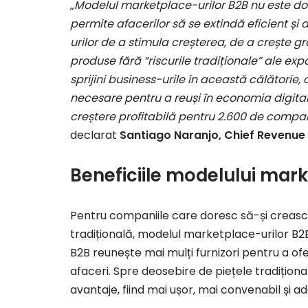
„Modelul marketplace-urilor B2B nu este doa
permite afacerilor să se extindă eficient ș
urilor de a stimula creșterea, de a crește gra
produse fără “riscurile tradiționale” ale ex
sprijini business-urile în această călătorie
necesare pentru a reuși în economia digital
creștere profitabilă pentru 2.600 de compani
declarat
Santiago Naranjo, Chief Revenue 
Beneficiile modelului mark
Pentru companiile care doresc să-și crească 
tradițională, modelul marketplace-urilor B
B2B reunește mai mulți furnizori pentru a ofe
afaceri. Spre deosebire de piețele tradițio
avantaje, fiind mai ușor, mai convenabil și a