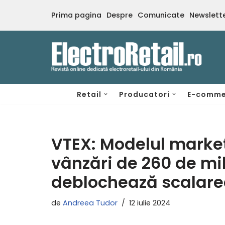
Prima pagina
Despre
Comunicate
Newslett
Sari
la
conținut
Retail
Producatori
E-comme
VTEX: Modelul marke
vânzări de 260 de mil
deblochează scalarea
de
Andreea Tudor
12 iulie 2024