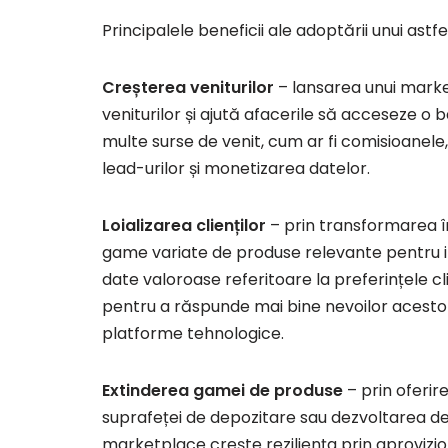
Principalele beneficii ale adoptării unui astf
Creșterea veniturilor
– lansarea unui marke
veniturilor și ajută afacerile să acceseze o
multe surse de venit, cum ar fi comisioanel
lead-urilor și monetizarea datelor.
Loializarea clienților
– prin transformarea în
game variate de produse relevante pentru i
date valoroase referitoare la preferințele cl
pentru a răspunde mai bine nevoilor acestora
platforme tehnologice.
Extinderea gamei de produse
– prin oferir
suprafeței de depozitare sau dezvoltarea de
marketplace crește reziliența prin aprovizio