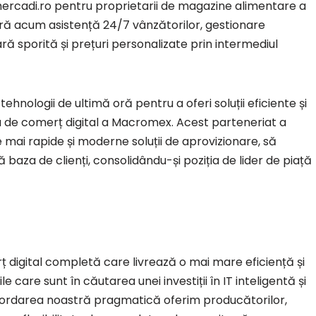
 mercadi.ro pentru proprietarii de magazine alimentare a
ă acum asistență 24/7 vânzătorilor, gestionare
iară sporită și prețuri personalizate prin intermediul
ehnologii de ultimă oră pentru a oferi soluții eficiente și
a de comerț digital a Macromex. Acest parteneriat a
 mai rapide și moderne soluții de aprovizionare, să
ă baza de clienți, consolidându-și poziția de lider de piață
digital completă care livrează o mai mare eficiență și
care sunt în căutarea unei investiții în IT inteligentă și
abordarea noastră pragmatică oferim producătorilor,