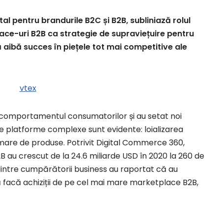
al pentru brandurile B2C și B2B, subliniază rolul
ace-uri B2B ca strategie de supraviețuire pentru
 aibă succes în piețele tot mai competitive ale
comportamentul consumatorilor și au setat noi
te platforme complexe sunt evidente: loializarea
ai mare de produse. Potrivit Digital Commerce 360,
 au crescut de la 24.6 miliarde USD în 2020 la 260 de
dintre cumpărătorii business au raportat că au
 facă achiziții de pe cel mai mare marketplace B2B,