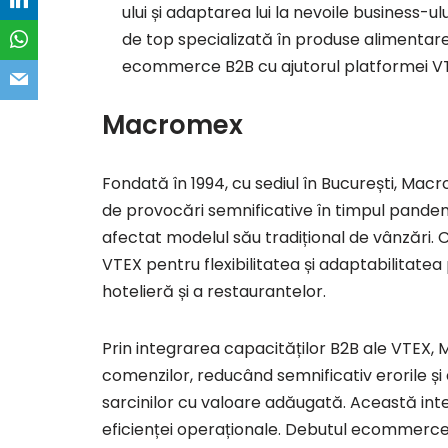
ului și adaptarea lui la nevoile busines
de top specializată în produse alimentare
ecommerce B2B cu ajutorul platformei V
Macromex
Fondată în 1994, cu sediul în București, Macro
de provocări semnificative în timpul pandemi
afectat modelul său tradițional de vânzări. 
VTEX pentru flexibilitatea și adaptabilitatea 
hotelieră și a restaurantelor.
Prin integrarea capacităților B2B ale VTEX
comenzilor, reducând semnificativ erorile ș
sarcinilor cu valoare adăugată. Această int
eficienței operaționale. Debutul ecommerc