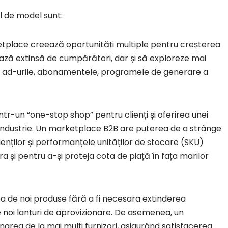
el de model sunt:
tplace creează oportunități multiple pentru creșterea
 bază extinsă de cumpărători, dar și să exploreze mai
e, ad-urile, abonamentele, programele de generare a
tr-un “one-stop shop” pentru clienți și oferirea unei
ndustrie. Un marketplace B2B are puterea de a strânge
ienților și performanțele unităților de stocare (SKU)
 și pentru a-și proteja cota de piață în fața marilor
ea de noi produse fără a fi necesara extinderea
 noi lanțuri de aprovizionare. De asemenea, un
narea de la mai mulți furnizori, asigurând satisfacerea