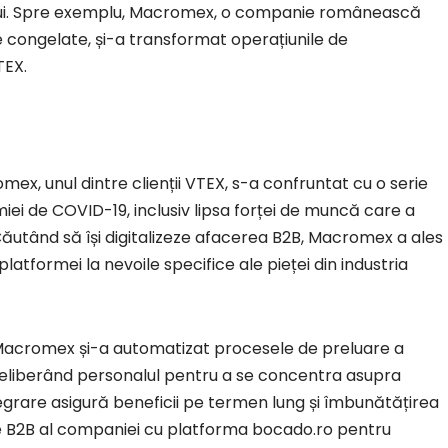
s-ului. Spre exemplu, Macromex, o companie românească
 congelate, și-a transformat operațiunile de
TEX.
mex, unul dintre clienții VTEX, s-a confruntat cu o serie
ei de COVID-19, inclusiv lipsa forței de muncă care a
Căutând să își digitalizeze afacerea B2B, Macromex a ales
platformei la nevoile specifice ale pieței din industria
, Macromex și-a automatizat procesele de preluare a
i eliberând personalul pentru a se concentra asupra
egrare asigură beneficii pe termen lung și îmbunătățirea
e B2B al companiei cu platforma bocado.ro pentru