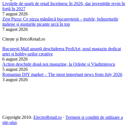
Livrările de spații de retail încetinesc în 2026, dar investițiile revin în
forță în 2027
7 august 2026
Zest Pizza: Ce pizza mănâncă bucureștenii – trufele, brânzeturile
italiene și gusturile picante urcă în top
7 august 2026
Citește și BricoRetail.ro
București Mall anunță deschiderea ProfiArt, noul magazin dedicat
artei și hobby-urilor creative
6 august 2026
Action deschide două noi magazine, la Orăștie și Vladimirescu
5 august 2026
Romanian DIY market – The most important news from July 2026
3 august 2026
Copyright 2010-
ElectroRetail.ro
·
Termeni si conditii de utilizare a
site-ului
.