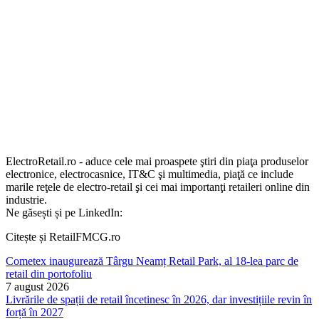
ElectroRetail.ro - aduce cele mai proaspete ştiri din piaţa produselor
electronice, electrocasnice, IT&C şi multimedia, piaţă ce include
marile reţele de electro-retail şi cei mai importanţi retaileri online din
industrie.
Ne găsești și pe LinkedIn:
Citește și RetailFMCG.ro
Cometex inaugurează Târgu Neamț Retail Park, al 18-lea parc de
retail din portofoliu
7 august 2026
Livrările de spații de retail încetinesc în 2026, dar investițiile revin în
forță în 2027