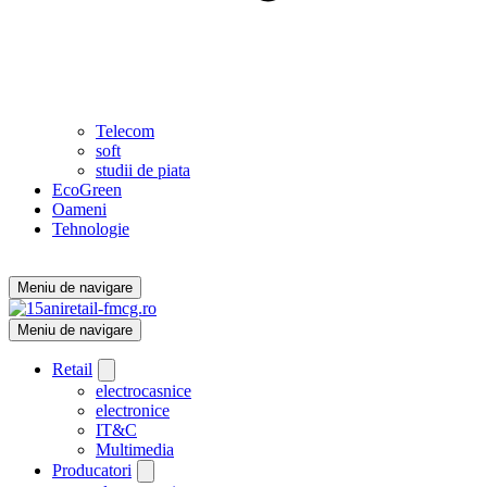
Telecom
soft
studii de piata
EcoGreen
Oameni
Tehnologie
Meniu de navigare
Meniu de navigare
Retail
electrocasnice
electronice
IT&C
Multimedia
Producatori