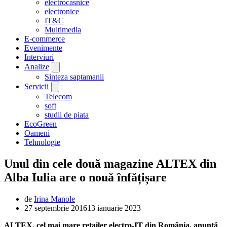
electrocasnice
electronice
IT&C
Multimedia
E-commerce
Evenimente
Interviuri
Analize
Sinteza saptamanii
Servicii
Telecom
soft
studii de piata
EcoGreen
Oameni
Tehnologie
Unul din cele două magazine ALTEX din
Alba Iulia are o nouă înfățișare
de
Irina Manole
27 septembrie 2016
13 ianuarie 2023
ALTEX, cel mai mare retailer electro-IT din România, anunţă