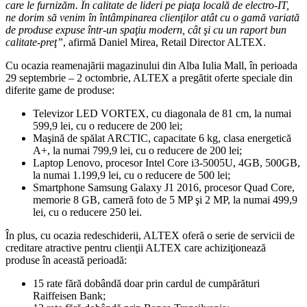
care le furnizăm. În calitate de lideri pe piaţa locală de electro-IT,
ne dorim să venim în întâmpinarea clienţilor atât cu o gamă variată
de produse expuse într-un spaţiu modern, cât şi cu un raport bun
calitate-preţ”
, afirmă Daniel Mirea, Retail Director ALTEX.
Cu ocazia reamenajării magazinului din Alba Iulia Mall, în perioada
29 septembrie – 2 octombrie, ALTEX a pregătit oferte speciale din
diferite game de produse:
Televizor LED VORTEX, cu diagonala de 81 cm, la numai
599,9 lei, cu o reducere de 200 lei;
Maşină de spălat ARCTIC, capacitate 6 kg, clasa energetică
A+, la numai 799,9 lei, cu o reducere de 200 lei;
Laptop Lenovo, procesor Intel Core i3-5005U, 4GB, 500GB,
la numai 1.199,9 lei, cu o reducere de 500 lei;
Smartphone Samsung Galaxy J1 2016, procesor Quad Core,
memorie 8 GB, cameră foto de 5 MP şi 2 MP, la numai 499,9
lei, cu o reducere 250 lei.
În plus, cu ocazia redeschiderii, ALTEX oferă o serie de servicii de
creditare atractive pentru clienţii ALTEX care achiziţionează
produse în această perioadă:
15 rate fără dobândă doar prin cardul de cumpărături
Raiffeisen Bank;