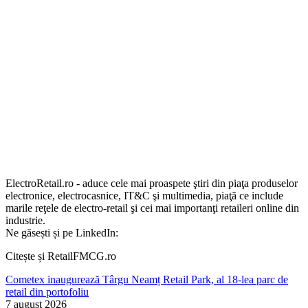
ElectroRetail.ro - aduce cele mai proaspete ştiri din piaţa produselor
electronice, electrocasnice, IT&C şi multimedia, piaţă ce include
marile reţele de electro-retail şi cei mai importanţi retaileri online din
industrie.
Ne găsești și pe LinkedIn:
Citește și RetailFMCG.ro
Cometex inaugurează Târgu Neamț Retail Park, al 18-lea parc de
retail din portofoliu
7 august 2026