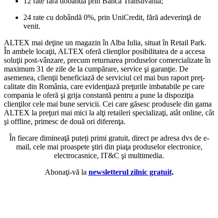
12 rate fără dobândă prin Banca Transilvania;
24 rate cu dobândă 0%, prin UniCredit, fără adeverinţă de
venit.
ALTEX mai deţine un magazin în Alba Iulia, situat în Retail Park.
În ambele locaţii, ALTEX oferă clienţilor posibilitatea de a accesa
soluţii post-vânzare, precum returnarea produselor comercializate în
maximum 31 de zile de la cumpărare, service şi garanţie. De
asemenea, clienţii beneficiază de serviciul cel mai bun raport preţ-
calitate din România, care evidenţiază preţurile imbatabile pe care
compania le oferă şi grija constantă pentru a pune la dispoziţia
clienţilor cele mai bune servicii. Cei care găsesc produsele din gama
ALTEX la preţuri mai mici la alţi retaileri specializaţi, atât online, cât
şi offline, primesc de două ori diferenţa.
În fiecare dimineaţă puteți primi gratuit, direct pe adresa dvs de e-
mail, cele mai proaspete ştiri din piaţa produselor electronice,
electrocasnice, IT&C şi multimedia.
Abonaţi-vă la
newsletterul zilnic gratuit
.