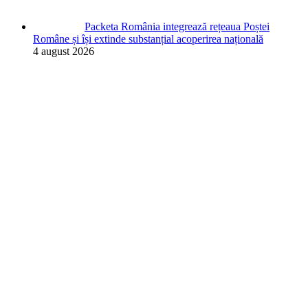
Packeta România integrează rețeaua Poștei
Române și își extinde substanțial acoperirea națională
4 august 2026