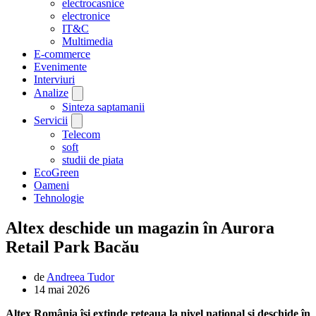
electrocasnice
electronice
IT&C
Multimedia
E-commerce
Evenimente
Interviuri
Analize
Sinteza saptamanii
Servicii
Telecom
soft
studii de piata
EcoGreen
Oameni
Tehnologie
Altex deschide un magazin în Aurora
Retail Park Bacău
de
Andreea Tudor
14 mai 2026
Altex România își extinde rețeaua la nivel național și
deschide în