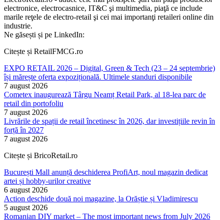
electronice, electrocasnice, IT&C şi multimedia, piaţă ce include
marile reţele de electro-retail şi cei mai importanţi retaileri online din
industrie.
Ne găsești și pe LinkedIn:
Citește și RetailFMCG.ro
EXPO RETAIL 2026 – Digital, Green & Tech (23 – 24 septembrie)
își mărește oferta expozițională. Ultimele standuri disponibile
7 august 2026
Cometex inaugurează Târgu Neamț Retail Park, al 18-lea parc de
retail din portofoliu
7 august 2026
Livrările de spații de retail încetinesc în 2026, dar investițiile revin în
forță în 2027
7 august 2026
Citește și BricoRetail.ro
București Mall anunță deschiderea ProfiArt, noul magazin dedicat
artei și hobby-urilor creative
6 august 2026
Action deschide două noi magazine, la Orăștie și Vladimirescu
5 august 2026
Romanian DIY market – The most important news from July 2026