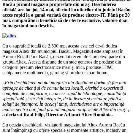
Bacău primul magazin proprietate din oraș. Deschiderea
oficială are loc joi, 14 mai,
oferind locuitorilor din județul Bacău
acces rapid la o gamă variată de produse electro-IT. Până pe 20
mai, cumpărătorii beneficiază de oferte exclusive, valabile doar
în magazinul nou deschis.
Cu o suprafață totală de 2.500 mp, acesta este cel de-al doilea
magazin Altex din municipiul Bacău. Magazinul este amplasat în
Aurora Retail Park Bacău, dezvoltat recent de Cometex, parte din
grupul Altex. Acesta dispune de un stoc generos de produse din
categorii precum electrocasnice mari și mici, produse IT&C,
echipamente multimedia, gaming și produse smart home.
„
Prin deschiderea noului magazin din Bacău ne dorim să fim mai
aproape de clienți și de comunitatea locală, oferind o experiență
completă de cumpărare, cu acces rapid la tehnologie, consultanță
specializată și servicii integrate, de la livrare
și
instalare până la
soluții de finanțare. În același timp, deschiderea are o importanță
aparte pentru noi, fiind primul magazin proprietate Altex din oraș”
,
a declarat Raul Filip, Director Adjunct Altex România.
Cu ocazia deschiderii, vizitatorii magazinului Altex Aurora Bacău
sunt întâmpinați cu oferte speciale și momente artistice, inclusiv un