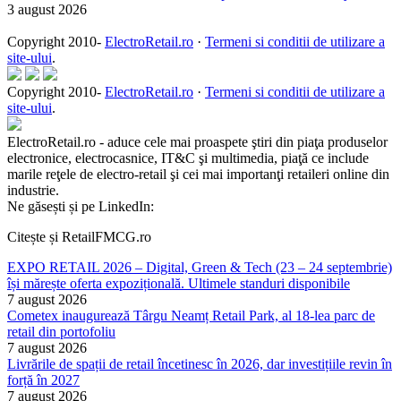
3 august 2026
Copyright 2010-
ElectroRetail.ro
·
Termeni si conditii de utilizare a
site-ului
.
Copyright 2010-
ElectroRetail.ro
·
Termeni si conditii de utilizare a
site-ului
.
ElectroRetail.ro - aduce cele mai proaspete ştiri din piaţa produselor
electronice, electrocasnice, IT&C şi multimedia, piaţă ce include
marile reţele de electro-retail şi cei mai importanţi retaileri online din
industrie.
Ne găsești și pe LinkedIn:
Citește și RetailFMCG.ro
EXPO RETAIL 2026 – Digital, Green & Tech (23 – 24 septembrie)
își mărește oferta expozițională. Ultimele standuri disponibile
7 august 2026
Cometex inaugurează Târgu Neamț Retail Park, al 18-lea parc de
retail din portofoliu
7 august 2026
Livrările de spații de retail încetinesc în 2026, dar investițiile revin în
forță în 2027
7 august 2026