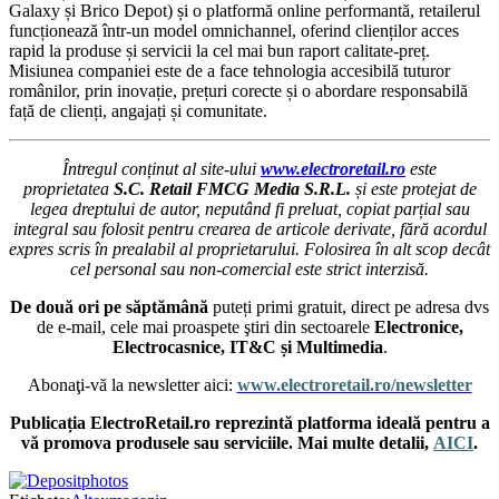
Galaxy și Brico Depot) și o platformă online performantă, retailerul
funcționează într-un model omnichannel, oferind clienților acces
rapid la produse și servicii la cel mai bun raport calitate-preț.
Misiunea companiei este de a face tehnologia accesibilă tuturor
românilor, prin inovație, prețuri corecte și o abordare responsabilă
față de clienți, angajați și comunitate.
Întregul conținut al site-ului
www.electroretail.ro
este
proprietatea
S.C. Retail FMCG Media S.R.L.
și este protejat de
legea dreptului de autor, neputând fi preluat, copiat parțial sau
integral sau folosit pentru crearea de articole derivate, fără acordul
expres scris în prealabil al proprietarului. Folosirea în alt scop decât
cel personal sau non-comercial este strict interzisă.
De două ori pe săptămână
puteți primi gratuit, direct pe adresa dvs
de e-mail, cele mai proaspete ştiri din sectoarele
Electronice,
Electrocasnice, IT&C și Multimedia
.
Abonaţi-vă la newsletter aici:
www.electroretail.ro/newsletter
Publicația ElectroRetail.ro reprezintă platforma ideală pentru a
vă promova produsele sau serviciile. Mai multe detalii,
AICI
.