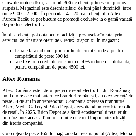
show de motociclism, iar primii 300 de clienți primesc un produs
surpriză. Magazinul este deschis zilnic, de luni până duminică, între
orele 9:00 – 21:00. În perioada 14 – 20 mai, clienții din Altex
Aurora Bacău se pot bucura de promoții exclusive la o gamă variată
de produse electro-IT.
În plus, clienții pot opta pentru achiziția produselor în rate, prin
serviciul de finanțare oferit de Credex, disponibil în magazin:
12 rate fără dobândă prin cardul de credit Credex, pentru
cumpărături de peste 500 lei.
rate fixe prin credit de consum, cu 50% reducere la dobândă,
pentru cumpărături de peste 4500 lei.
Altex România
Altex România este liderul pieței de retail electro-IT din România și
unul dintre cele mai puternice branduri românești, cu o experiență de
peste 34 de ani în antreprenoriat. Compania operează brandurile
Altex, Media Galaxy și Brico Depot, dezvoltând un ecosistem solid
de retail. În 2025, Brico Depot se alătură ecosistemului retailerului
prin fuziune, aceasta fiind una dintre cele mai importante achiziții
din istoria companiei.
Cu o rețea de peste 165 de magazine la nivel național (Altex, Media