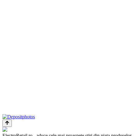
ElectroRetail.ro - aduce cele mai proaspete ştiri din piaţa produselor