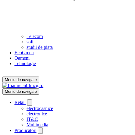
Telecom
soft
studii de piata
EcoGreen
Oameni
Tehnologie
Meniu de navigare
Meniu de navigare
Retail
electrocasnice
electronice
IT&C
Multimedia
Producatori