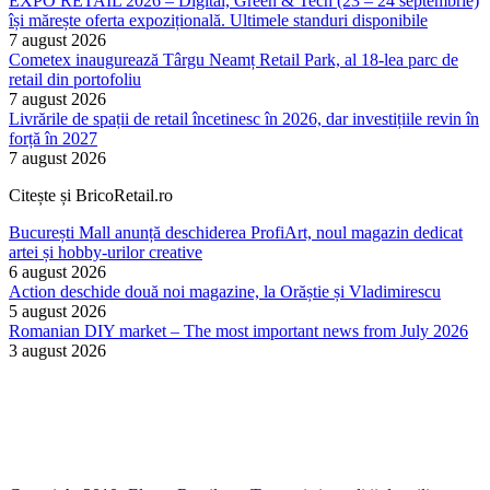
EXPO RETAIL 2026 – Digital, Green & Tech (23 – 24 septembrie)
își mărește oferta expozițională. Ultimele standuri disponibile
7 august 2026
Cometex inaugurează Târgu Neamț Retail Park, al 18-lea parc de
retail din portofoliu
7 august 2026
Livrările de spații de retail încetinesc în 2026, dar investițiile revin în
forță în 2027
7 august 2026
Citește și BricoRetail.ro
București Mall anunță deschiderea ProfiArt, noul magazin dedicat
artei și hobby-urilor creative
6 august 2026
Action deschide două noi magazine, la Orăștie și Vladimirescu
5 august 2026
Romanian DIY market – The most important news from July 2026
3 august 2026