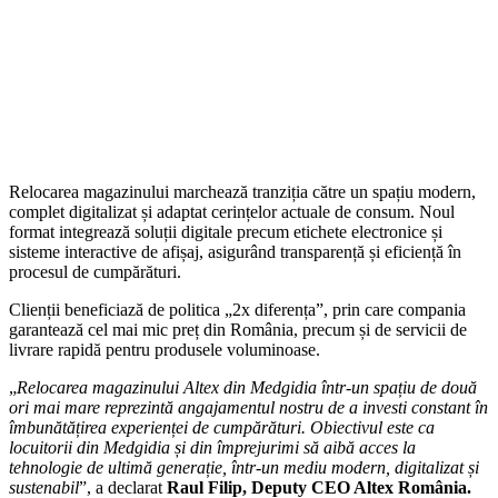
Relocarea magazinului marchează tranziția către un spațiu modern,
complet digitalizat și adaptat cerințelor actuale de consum. Noul
format integrează soluții digitale precum etichete electronice și
sisteme interactive de afișaj, asigurând transparență și eficiență în
procesul de cumpărături.
Clienții beneficiază de politica „2x diferența”, prin care compania
garantează cel mai mic preț din România, precum și de servicii de
livrare rapidă pentru produsele voluminoase.
„
Relocarea magazinului Altex din Medgidia într-un spațiu de două
ori mai mare reprezintă angajamentul nostru de a investi constant în
îmbunătățirea experienței de cumpărături. Obiectivul este ca
locuitorii din Medgidia și din împrejurimi să aibă acces la
tehnologie de ultimă generație, într-un mediu modern, digitalizat și
sustenabil
”, a declarat
Raul Filip, Deputy CEO Altex România.