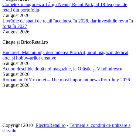
Cometex inaugurează Târgu Neamț Retail Park, al 18-lea parc de
retail din portofoliu
7 august 2026
Livrările de spații de retail încetinesc în 2026, dar investițiile revin în
forță în 2027
7 august 2026
Citește și BricoRetail.ro
București Mall anunță deschiderea ProfiArt, noul magazin dedicat
artei și hobby-urilor creative
6 august 2026
Action deschide două noi magazine, la Orăștie și Vladimirescu
5 august 2026
Romanian DIY market – The most important news from July 2026
3 august 2026
Copyright 2010-
ElectroRetail.ro
·
Termeni si conditii de utilizare a
site-ului
.