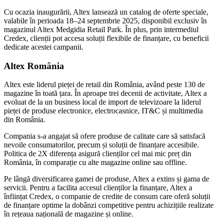
Cu ocazia inaugurării, Altex lansează un catalog de oferte speciale,
valabile în perioada 18–24 septembrie 2025, disponibil exclusiv în
magazinul Altex Medgidia Retail Park. În plus, prin intermediul
Credex, clienții pot accesa soluții flexibile de finanțare, cu beneficii
dedicate acestei campanii.
Altex România
Altex este liderul pieței de retail din România, având peste 130 de
magazine în toată țara. În aproape trei decenii de activitate, Altex a
evoluat de la un business local de import de televizoare la liderul
pieței de produse electronice, electrocasnice, IT&C și multimedia
din România.
Compania s-a angajat să ofere produse de calitate care să satisfacă
nevoile consumatorilor, precum și soluții de finanțare accesibile.
Politica de 2X diferența asigură clienților cel mai mic preț din
România, în comparație cu alte magazine online sau offline.
Pe lângă diversificarea gamei de produse, Altex a extins și gama de
servicii. Pentru a facilita accesul clienților la finanțare, Altex a
înființat Credex, o companie de credite de consum care oferă soluții
de finanțare optime la dobânzi competitive pentru achizițiile realizate
în rețeaua națională de magazine și online.