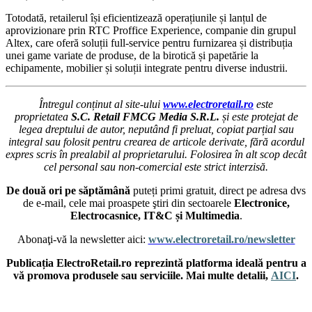
Totodată, retailerul își eficientizează operațiunile și lanțul de
aprovizionare prin RTC Proffice Experience, companie din grupul
Altex, care oferă soluții full-service pentru furnizarea și distribuția
unei game variate de produse, de la birotică și papetărie la
echipamente, mobilier și soluții integrate pentru diverse industrii.
Întregul conținut al site-ului
www.electroretail.ro
este
proprietatea
S.C. Retail FMCG Media S.R.L.
și este protejat de
legea dreptului de autor, neputând fi preluat, copiat parțial sau
integral sau folosit pentru crearea de articole derivate, fără acordul
expres scris în prealabil al proprietarului. Folosirea în alt scop decât
cel personal sau non-comercial este strict interzisă.
De două ori pe săptămână
puteți primi gratuit, direct pe adresa dvs
de e-mail, cele mai proaspete ştiri din sectoarele
Electronice,
Electrocasnice, IT&C și Multimedia
.
Abonaţi-vă la newsletter aici:
www.electroretail.ro/newsletter
Publicația ElectroRetail.ro reprezintă platforma ideală pentru a
vă promova produsele sau serviciile. Mai multe detalii,
AICI
.