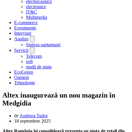
electrocasnice
electronice
IT&C
Multimedia
E-commerce
Evenimente
Interviuri
Analize
Sinteza saptamanii
Servicii
Telecom
soft
studii de piata
EcoGreen
Oameni
Tehnologie
Altex inaugurează un nou magazin în
Medgidia
de
Andreea Tudor
18 septembrie 2025
Altex România își consolidează prezența pe piața de retail din