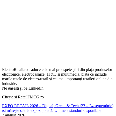
ElectroRetail.ro - aduce cele mai proaspete ştiri din piaţa produselor
electronice, electrocasnice, IT&C şi multimedia, piaţă ce include
marile reţele de electro-retail şi cei mai importanţi retaileri online din
industrie.
Ne găsești și pe LinkedIn:
Citește și RetailFMCG.ro
EXPO RETAIL 2026 – Digital, Green & Tech (23 – 24 septembrie)
își mărește oferta expozițională. Ultimele standuri disponibile
7 august 2026