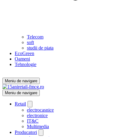
Telecom
soft
studii de piata
EcoGreen
Oameni
Tehnologie
Meniu de navigare
Meniu de navigare
Retail
electrocasnice
electronice
IT&C
Multimedia
Producatori