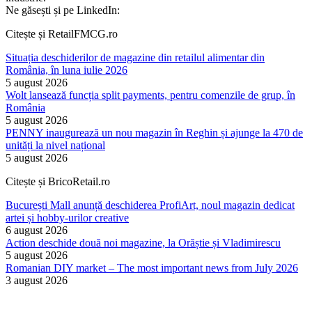
Ne găsești și pe LinkedIn:
Citește și RetailFMCG.ro
Situația deschiderilor de magazine din retailul alimentar din
România, în luna iulie 2026
5 august 2026
Wolt lansează funcția split payments, pentru comenzile de grup, în
România
5 august 2026
PENNY inaugurează un nou magazin în Reghin și ajunge la 470 de
unități la nivel național
5 august 2026
Citește și BricoRetail.ro
București Mall anunță deschiderea ProfiArt, noul magazin dedicat
artei și hobby-urilor creative
6 august 2026
Action deschide două noi magazine, la Orăștie și Vladimirescu
5 august 2026
Romanian DIY market – The most important news from July 2026
3 august 2026