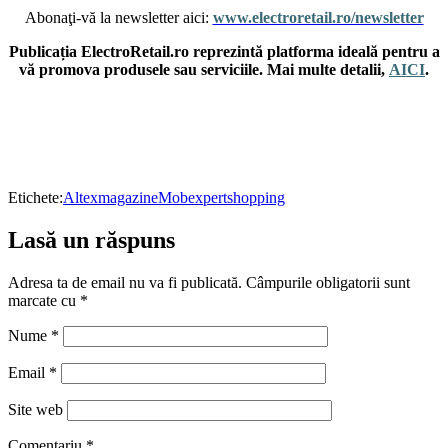
Abonaţi-vă la newsletter aici:
www.electroretail.ro/newsletter
Publicația ElectroRetail.ro reprezintă platforma ideală pentru a
vă promova produsele sau serviciile. Mai multe detalii,
AICI
.
Etichete:
Altex
magazine
Mobexpert
shopping
Lasă un răspuns
Adresa ta de email nu va fi publicată.
Câmpurile obligatorii sunt
marcate cu
*
Nume
*
Email
*
Site web
Comentariu
*