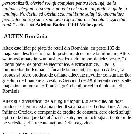
personalizată, oferind soluții complete pentru locuință, de la
mobilier elegant și inovativ, până la cele mai noi produse aflate în
tendin
ț
e.
Ne dorim să oferim cele mai bune soluții de amenajare
pentru locuințe și să răspundem rapid tuturor clienților noștri din
zonă.
”
a declarat
Adelina Badea, CEO Mobexpert.
ALTEX România
Altex este lider pe piața de retail din România, cu peste 135 de
magazine deschise în țară. În peste trei decenii de la ȋnființare, Altex
s-a transformat dintr-un business local de import de televizoare, ȋn
liderul pieței de produse electronice, electrocasnice, IT&C și
multimedia din România. Încă de la ȋnceput, compania Altex și-a
propus să ofere produse de calitate adecvate nevoilor consumatorilor
și soluții de finanțare accesibile. Serviciul de 2X diferența versus alte
magazine online sau offline asigură clienților cel mai mic preț din
România.
Altex și-a diversificat, de-a lungul timpului, și serviciile, nu doar
produsele. Pentru a-și ajuta clienții să aibă acces la finanțare, Altex a
înființat Credex, o companie de credite de consum, care oferă soluții
optime de finanțare la dobânzi scăzute, pentru achiziția articolelor de
pe website și din rețeaua națională de magazine.