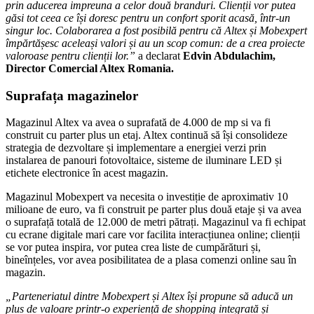
prin aducerea impreuna a celor două branduri. Clienții vor putea
găsi tot ceea ce își doresc pentru un confort sporit acasă, într-un
singur loc.
Colaborarea a fost posibilă pentru că Altex și Mobexpert
împărtășesc aceleași valori și au un scop comun: de a crea proiecte
valoroase pentru clienții lor.”
a declarat
Edvin Abdulachim,
Director Comercial Altex Romania.
Suprafața magazinelor
Magazinul Altex va avea o suprafată de 4.000 de mp si va fi
construit cu parter plus un etaj. Altex continuă să își consolideze
strategia de dezvoltare și implementare a energiei verzi prin
instalarea de panouri fotovoltaice, sisteme de iluminare LED și
etichete electronice în acest magazin.
Magazinul Mobexpert va necesita o investiție de aproximativ 10
milioane de euro, va fi construit pe parter plus două etaje și va avea
o suprafață totală de 12.000 de metri pătrați. Magazinul va fi echipat
cu ecrane digitale mari care vor facilita interacțiunea online; clienții
se vor putea inspira, vor putea crea liste de cumpărături și,
bineînțeles, vor avea posibilitatea de a plasa comenzi online sau în
magazin.
„Parteneriatul dintre Mobexpert și Altex își propune să aducă un
plus de valoare printr-o experiență de shopping integrată și