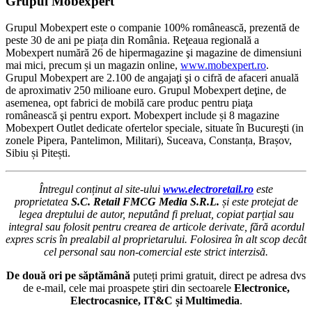
Grupul Mobexpert
Grupul Mobexpert este o companie 100% românească, prezentă de
peste 30 de ani pe piața din România. Reţeaua regională a
Mobexpert numără 26 de hipermagazine şi magazine de dimensiuni
mai mici, precum și un magazin online,
www.mobexpert.ro
.
Grupul Mobexpert are 2.100 de angajaţi şi o cifră de afaceri anuală
de aproximativ 250 milioane euro. Grupul Mobexpert deţine, de
asemenea, opt fabrici de mobilă care produc pentru piaţa
românească şi pentru export. Mobexpert include și 8 magazine
Mobexpert Outlet dedicate ofertelor speciale, situate în Bucureşti (in
zonele Pipera, Pantelimon, Militari), Suceava, Constanța, Brașov,
Sibiu și Pitești.
Întregul conținut al site-ului
www.electroretail.ro
este
proprietatea
S.C. Retail FMCG Media S.R.L.
și este protejat de
legea dreptului de autor, neputând fi preluat, copiat parțial sau
integral sau folosit pentru crearea de articole derivate, fără acordul
expres scris în prealabil al proprietarului. Folosirea în alt scop decât
cel personal sau non-comercial este strict interzisă.
De două ori pe săptămână
puteți primi gratuit, direct pe adresa dvs
de e-mail, cele mai proaspete ştiri din sectoarele
Electronice,
Electrocasnice, IT&C și Multimedia
.