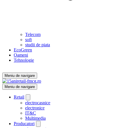
Telecom
soft
studii de piata
EcoGreen
Oameni
Tehnologie
Meniu de navigare
Meniu de navigare
Retail
electrocasnice
electronice
IT&C
Multimedia
Producatori