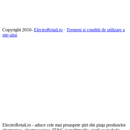
Copyright 2010-
ElectroRetail.ro
·
Termeni si conditii de utilizare a
site-ului
.
ElectroRetail.ro - aduce cele mai proaspete ştiri din piaţa produselor