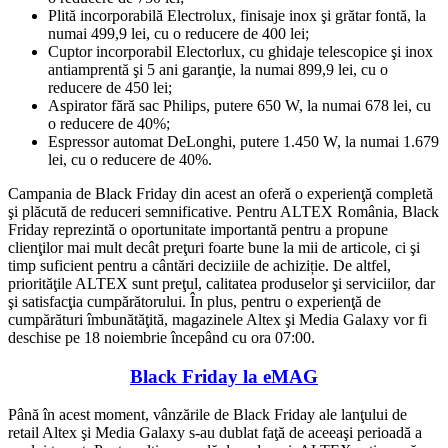
Plită incorporabilă Electrolux, finisaje inox şi grătar fontă, la
numai 499,9 lei, cu o reducere de 400 lei;
Cuptor incorporabil Electorlux, cu ghidaje telescopice şi inox
antiamprentă şi 5 ani garanţie, la numai 899,9 lei, cu o
reducere de 450 lei;
Aspirator fără sac Philips, putere 650 W, la numai 678 lei, cu
o reducere de 40%;
Espressor automat DeLonghi, putere 1.450 W, la numai 1.679
lei, cu o reducere de 40%.
Campania de Black Friday din acest an oferă o experienţă completă
şi plăcută de reduceri semnificative. Pentru ALTEX România, Black
Friday reprezintă o oportunitate importantă pentru a propune
clienţilor mai mult decât preţuri foarte bune la mii de articole, ci şi
timp suficient pentru a cântări deciziile de achiziție. De altfel,
priorităţile ALTEX sunt preţul, calitatea produselor şi serviciilor, dar
şi satisfacţia cumpărătorului. În plus, pentru o experienţă de
cumpărături îmbunătăţită, magazinele Altex şi Media Galaxy vor fi
deschise pe 18 noiembrie începând cu ora 07:00.
Black Friday la eMAG
Până în acest moment, vânzările de Black Friday ale lanţului de
retail Altex şi Media Galaxy s-au dublat faţă de aceeaşi perioadă a