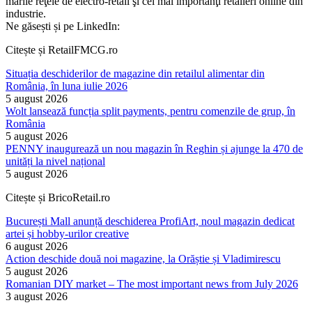
marile reţele de electro-retail şi cei mai importanţi retaileri online din
industrie.
Ne găsești și pe LinkedIn:
Citește și RetailFMCG.ro
Situația deschiderilor de magazine din retailul alimentar din
România, în luna iulie 2026
5 august 2026
Wolt lansează funcția split payments, pentru comenzile de grup, în
România
5 august 2026
PENNY inaugurează un nou magazin în Reghin și ajunge la 470 de
unități la nivel național
5 august 2026
Citește și BricoRetail.ro
București Mall anunță deschiderea ProfiArt, noul magazin dedicat
artei și hobby-urilor creative
6 august 2026
Action deschide două noi magazine, la Orăștie și Vladimirescu
5 august 2026
Romanian DIY market – The most important news from July 2026
3 august 2026