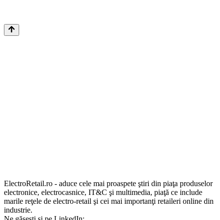
ElectroRetail.ro - aduce cele mai proaspete ştiri din piaţa produselor
electronice, electrocasnice, IT&C şi multimedia, piaţă ce include
marile reţele de electro-retail şi cei mai importanţi retaileri online din
industrie.
Ne găsești și pe LinkedIn: