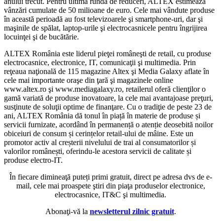
anului trecut. Pentru ultima rundă de reduceri, ALTEX estimează
vânzări cumulate de 50 milioane de euro. Cele mai vândute produse
în această perioadă au fost televizoarele şi smartphone-uri, dar şi
maşinile de spălat, laptop-urile şi electrocasnicele pentru îngrijirea
locuinţei şi de bucătărie.
ALTEX România este liderul pieţei româneşti de retail, cu produse
electrocasnice, electronice, IT, comunicaţii şi multimedia. Prin
reţeaua naţională de 115 magazine Altex şi Media Galaxy aflate în
cele mai importante oraşe din ţară şi magazinele online
www.altex.ro şi www.mediagalaxy.ro, retailerul oferă clienţilor o
gamă variată de produse inovatoare, la cele mai avantajoase preţuri,
susţinute de soluţii optime de finanţare. Cu o tradiţie de peste 23 de
ani, ALTEX România dă tonul în piață în materie de produse și
servicii furnizate, acordând în permanență o atenție deosebită noilor
obiceiuri de consum și cerințelor retail-ului de mâine. Este un
promotor activ al creșterii nivelului de trai al consumatorilor și
valorilor românești, oferindu-le acestora servicii de calitate și
produse electro-IT.
În fiecare dimineaţă puteți primi gratuit, direct pe adresa dvs de e-
mail, cele mai proaspete ştiri din piaţa produselor electronice,
electrocasnice, IT&C şi multimedia.
Abonaţi-vă la
newsletterul zilnic gratuit
.