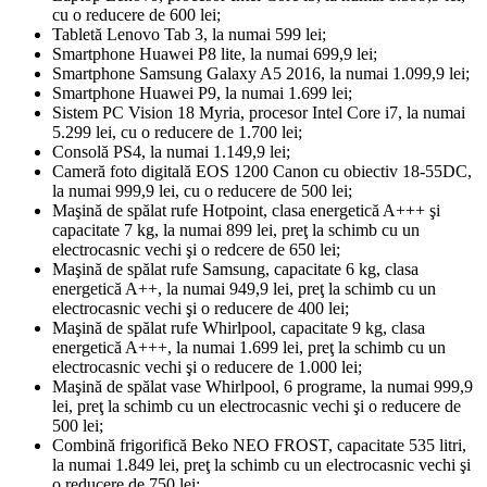
cu o reducere de 600 lei;
Tabletă Lenovo Tab 3, la numai 599 lei;
Smartphone Huawei P8 lite, la numai 699,9 lei;
Smartphone Samsung Galaxy A5 2016, la numai 1.099,9 lei;
Smartphone Huawei P9, la numai 1.699 lei;
Sistem PC Vision 18 Myria, procesor Intel Core i7, la numai
5.299 lei, cu o reducere de 1.700 lei;
Consolă PS4, la numai 1.149,9 lei;
Cameră foto digitală EOS 1200 Canon cu obiectiv 18-55DC,
la numai 999,9 lei, cu o reducere de 500 lei;
Maşină de spălat rufe Hotpoint, clasa energetică A+++ şi
capacitate 7 kg, la numai 899 lei, preţ la schimb cu un
electrocasnic vechi şi o redcere de 650 lei;
Maşină de spălat rufe Samsung, capacitate 6 kg, clasa
energetică A++, la numai 949,9 lei, preţ la schimb cu un
electrocasnic vechi şi o reducere de 400 lei;
Maşină de spălat rufe Whirlpool, capacitate 9 kg, clasa
energetică A+++, la numai 1.699 lei, preţ la schimb cu un
electrocasnic vechi şi o reducere de 1.000 lei;
Maşină de spălat vase Whirlpool, 6 programe, la numai 999,9
lei, preţ la schimb cu un electrocasnic vechi şi o reducere de
500 lei;
Combină frigorifică Beko NEO FROST, capacitate 535 litri,
la numai 1.849 lei, preţ la schimb cu un electrocasnic vechi şi
o reducere de 750 lei;