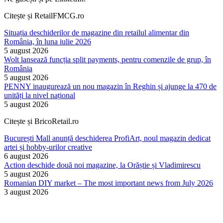
Citește și RetailFMCG.ro
Situația deschiderilor de magazine din retailul alimentar din
România, în luna iulie 2026
5 august 2026
Wolt lansează funcția split payments, pentru comenzile de grup, în
România
5 august 2026
PENNY inaugurează un nou magazin în Reghin și ajunge la 470 de
unități la nivel național
5 august 2026
Citește și BricoRetail.ro
București Mall anunță deschiderea ProfiArt, noul magazin dedicat
artei și hobby-urilor creative
6 august 2026
Action deschide două noi magazine, la Orăștie și Vladimirescu
5 august 2026
Romanian DIY market – The most important news from July 2026
3 august 2026