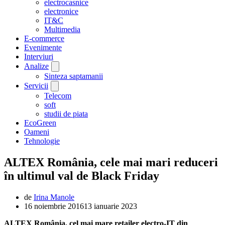
electrocasnice
electronice
IT&C
Multimedia
E-commerce
Evenimente
Interviuri
Analize
Sinteza saptamanii
Servicii
Telecom
soft
studii de piata
EcoGreen
Oameni
Tehnologie
ALTEX România, cele mai mari reduceri
în ultimul val de Black Friday
de
Irina Manole
16 noiembrie 2016
13 ianuarie 2023
ALTEX România, cel mai mare retailer electro-IT din