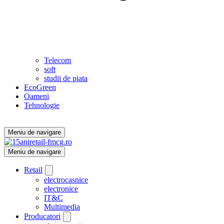
Telecom
soft
studii de piata
EcoGreen
Oameni
Tehnologie
Meniu de navigare
Meniu de navigare
Retail
electrocasnice
electronice
IT&C
Multimedia
Producatori