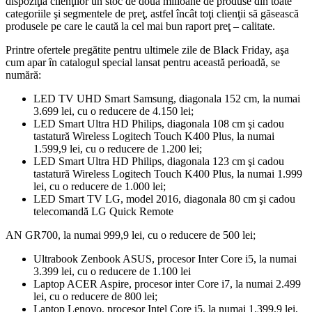
dispoziţia clienţilor un stoc de două milioane de produse din toate
categoriile şi segmentele de preţ, astfel încât toţi clienţii să găsească
produsele pe care le caută la cel mai bun raport preţ – calitate.
Printre ofertele pregătite pentru ultimele zile de Black Friday, aşa
cum apar în catalogul special lansat pentru această perioadă, se
numără:
LED TV UHD Smart Samsung, diagonala 152 cm, la numai
3.699 lei, cu o reducere de 4.150 lei;
LED Smart Ultra HD Philips, diagonala 108 cm şi cadou
tastatură Wireless Logitech Touch K400 Plus, la numai
1.599,9 lei, cu o reducere de 1.200 lei;
LED Smart Ultra HD Philips, diagonala 123 cm şi cadou
tastatură Wireless Logitech Touch K400 Plus, la numai 1.999
lei, cu o reducere de 1.000 lei;
LED Smart TV LG, model 2016, diagonala 80 cm şi cadou
telecomandă LG Quick Remote
AN GR700, la numai 999,9 lei, cu o reducere de 500 lei;
Ultrabook Zenbook ASUS, procesor Inter Core i5, la numai
3.399 lei, cu o reducere de 1.100 lei
Laptop ACER Aspire, procesor inter Core i7, la numai 2.499
lei, cu o reducere de 800 lei;
Laptop Lenovo, procesor Intel Core i5, la numai 1.399,9 lei,