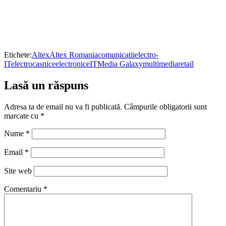
Etichete:
Altex
Altex Romania
comunicatii
electro-
IT
electrocasnice
electronice
IT
Media Galaxy
multimedia
retail
Lasă un răspuns
Adresa ta de email nu va fi publicată.
Câmpurile obligatorii sunt
marcate cu
*
Nume
*
Email
*
Site web
Comentariu
*