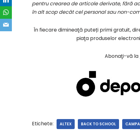
pentru crearea de articole derivate, fără aco
în alt scop decât cel personal sau non-comer
În fiecare dimineaţă puteți primi gratuit, di
piaţa produselor electroni
Abonaţi-vă la
Etichete:
ALTEX
BACK TO SCHOOL
CAMPA