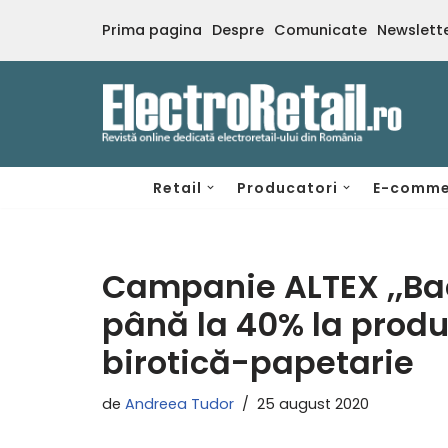
Prima pagina
Despre
Comunicate
Newslett
Sari
la
conținut
Retail
Producatori
E-comme
Campanie ALTEX ,,Bac
până la 40% la produs
birotică-papetarie
de
Andreea Tudor
25 august 2020