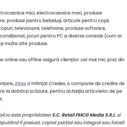
ctrocasnice mici, electrocasnice mari, produse
re, produse pentru bebeluși, articole pentru copii,
topuri, televizoare, telefoane, produse software,
 condiționat, jocuri pentru PC și diverse console (cum ar
și multe alte produse.
 online sau offline asigură clienților cel mai mic preț din
nanțare,
Altex
a înființat Credex, o companie de credite de
re la dobânzi scăzute, pentru achiziția articolelor de pe
e.
ail.ro este proprietatea
S.C. Retail FMCG Media S.R.L.
și
putând fi preluat, copiat parțial sau integral sau folosit