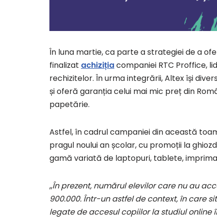
În luna martie, ca parte a strategiei de a o
finalizat
achiziția
companiei RTC Proffice, lide
rechizitelor. În urma integrării, Altex își div
și oferă garanția celui mai mic preț din Ro
papetărie.
Astfel, în cadrul campaniei din această toamn
pragul noului an școlar, cu promoții la ghiozd
gamă variată de laptopuri, tablete, imprim
,,
În prezent, numărul elevilor care nu au acc
900.000. Într-un astfel de context, în care s
legate de accesul copiilor la studiul online