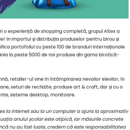
feri o experiență de shopping completă, grupul Altex a
r în importul și distribuția produselor pentru birou și
ersifica portofoliul cu peste 100 de branduri internaționale
mânia la peste 5000 de noi produse din gama birotică-
ă, retailer-ul vine în întâmpinarea nevoilor elevilor, în
ane, seturi de rechizite, produse art & craft, dar și cu o
ante, sisteme desktop, monitoare.
es la internet sau la un computer a ajuns la aproximativ
ituația anului școlar este atipică, iar măsurile concrete
 încă nu au fost luate, credem că este responsabilitatea