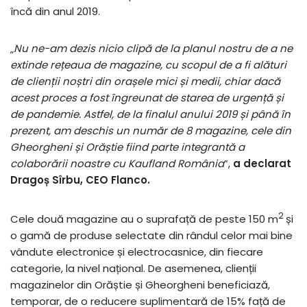
încă din anul 2019.
„
Nu ne-am dezis nicio clipă de la planul nostru de a ne
extinde rețeaua de magazine, cu scopul de a fi alături
de clienții noștri din orașele mici și medii, chiar dacă
acest proces a fost îngreunat de starea de urgență și
de pandemie. Astfel, de la finalul anului 2019 și până în
prezent, am deschis un număr de 8 magazine, cele din
Gheorgheni și Orăștie fiind parte integrantă a
colaborării noastre cu Kaufland România
”,
a declarat
Dragoș Sîrbu, CEO Flanco.
2
Cele două magazine au o suprafață de peste 150 m
și
o gamă de produse selectate din rândul celor mai bine
vândute electronice și electrocasnice, din fiecare
categorie, la nivel național. De asemenea, clienții
magazinelor din Orăștie și Gheorgheni beneficiază,
temporar, de o reducere suplimentară de 15% față de