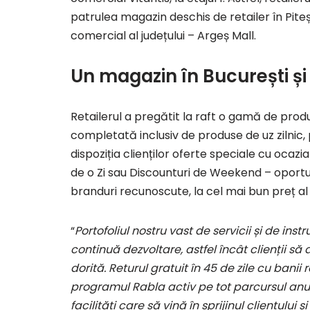
patrulea magazin deschis de retailer în Piteșt
comercial al județului – Argeș Mall.
Un magazin în București și 
Retailerul a pregătit la raft o gamă de prod
completată inclusiv de produse de uz zilnic
dispoziția clienților oferte speciale cu ocazia
de o Zi sau Discounturi de Weekend – oportuni
branduri recunoscute, la cel mai bun preț al 
“
Portofoliul nostru vast de servicii și de ins
continuă dezvoltare, astfel încât clienții s
dorită. Returul gratuit în 45 de zile cu banii
programul Rabla activ pe tot parcursul anu
facilități care să vină în sprijinul clientului 