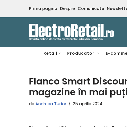
Prima pagina
Despre
Comunicate
Newslett
Sari
la
conținut
Retail
Producatori
E-comme
Flanco Smart Discoun
magazine în mai puț
de
Andreea Tudor
25 aprilie 2024