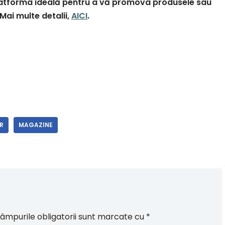
 platforma ideală pentru a vă promova produsele sau
. Mai multe detalii,
AICI
.
R
MAGAZINE
âmpurile obligatorii sunt marcate cu
*