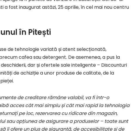
i a fost inaugurat astăzi, 25 aprilie, în cel mai nou centru
unul în Pitești
use de tehnologie variată și atent selecționată,
, precum cafea sau detergent. De asemenea, a pus la
 deschiderii, dar și ofertele sale inteligente – Discounturi
tăți de achiziție a unor produse de calitate, de la
pieței.
trumente de creditare rămâne valabil, va fi într-o
ă aibă acces cât mai simplu și cât mai rapid la tehnologia
 returnați pe loc, rezervarea cu ridicare din magazin,
lui sau opțiunea de asigurare a produselor – toate sunt
și să îi ofere un plus de siguranță, de accesibilitate și de