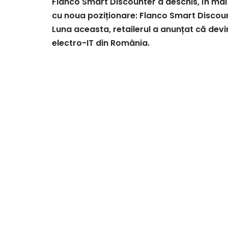
Flanco Smart Discounter a deschis, în ma
cu noua poziționare:
Flanco Smart Discoun
Luna aceasta, retailerul a anunțat că de
electro-IT din România.