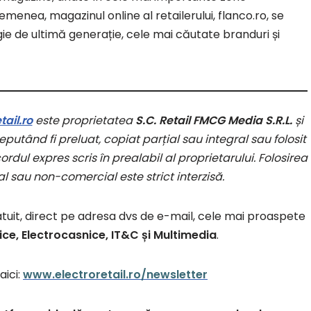
menea, magazinul online al retailerului, flanco.ro, se
gie de ultimă generație, cele mai căutate branduri și
ail.ro
este proprietatea
S.C. Retail FMCG Media S.R.L.
și
putând fi preluat, copiat parțial sau integral sau folosit
rdul expres scris în prealabil al proprietarului. Folosirea
l sau non-comercial este strict interzisă.
atuit, direct pe adresa dvs de e-mail, cele mai proaspete
ice, Electrocasnice, IT&C și Multimedia
.
aici:
www.electroretail.ro/newsletter