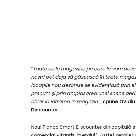
“
Toate noile magazine pe care le vom deschide
noștri pot deja să găsească în toate magazin
locațiile nou deschise se evidențiază prin 
precum și prin amplasarea unei scene dedi
chiar la intrarea în magazin.
”
, spune Ovidi
Discounter.
Noul Flanco Smart Discounter din capitală s-a
comercial Vitantis, la etajul 1. Astfel, retail