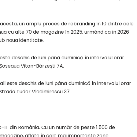
acesta, un amplu proces de rebranding în 10 dintre cele
nua cu alte 70 de magazine în 2025, urmând ca în 2026
b noua identitate.
ste deschis de luni până duminică în intervalul orar
 Șoseaua Vitan-Bârzești 7A.
l este deschis de luni până duminică în intervalul orar
 Strada Tudor Vladimirescu 37.
o-IT din România. Cu un număr de peste 1.500 de
 magazine, aflate în cele mai importante zone