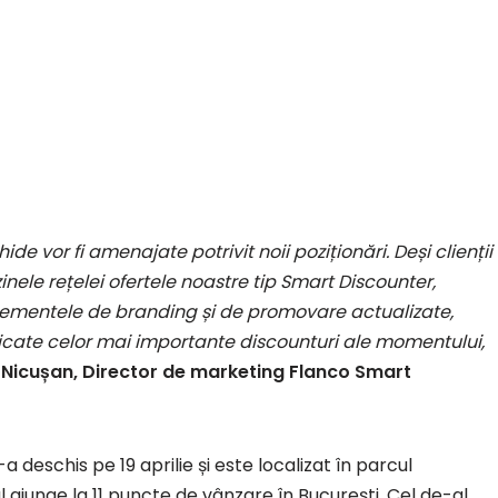
 vor fi amenajate potrivit noii poziționări. Deși clienții
ele rețelei ofertele noastre tip Smart Discounter,
elementele de branding și de promovare actualizate,
cate celor mai importante discounturi ale momentului,
u Nicușan, Director de marketing Flanco Smart
 deschis pe 19 aprilie și este localizat în parcul
erul ajunge la 11 puncte de vânzare în București. Cel de-al