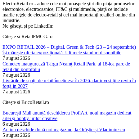
ElectroRetail.ro - aduce cele mai proaspete ştiri din piaţa produselor
electronice, electrocasnice, IT&C şi multimedia, piaţă ce include
marile reţele de electro-retail şi cei mai importanţi retaileri online din
industrie.
Ne găsești și pe LinkedIn:
Citește și RetailFMCG.ro
EXPO RETAIL 2026 – Digital, Green & Tech (23 – 24 septembrie)
își mărește oferta expozițională. Ultimele standuri disponibile
7 august 2026
Cometex inaugurează Târgu Neamț Retail Park, al 18-lea parc de
retail din portofoliu
7 august 2026
Livrările de spații de retail încetinesc în 2026, dar investițiile revin în
forță în 2027
7 august 2026
Citește și BricoRetail.ro
București Mall anunță deschiderea ProfiArt, noul magazin dedicat
artei și hobby-urilor creative
6 august 2026
Action deschide două noi magazine, la Orăștie și Vladimirescu
5 august 2026