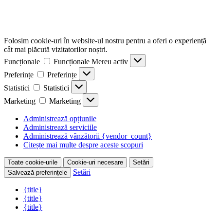
Folosim cookie-uri în website-ul nostru pentru a oferi o experiență
cât mai plăcută vizitatorilor noștri.
Funcționale
Funcționale
Mereu activ
Preferințe
Preferințe
Statistici
Statistici
Marketing
Marketing
Administrează opțiunile
Administrează serviciile
Administrează vânzătorii {vendor_count}
Citește mai multe despre aceste scopuri
Toate cookie-urile
Cookie-uri necesare
Setări
Setări
Salvează preferințele
{title}
{title}
{title}