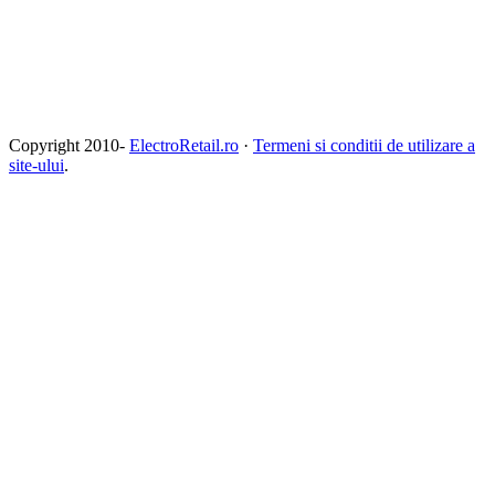
Copyright 2010-
ElectroRetail.ro
·
Termeni si conditii de utilizare a
site-ului
.