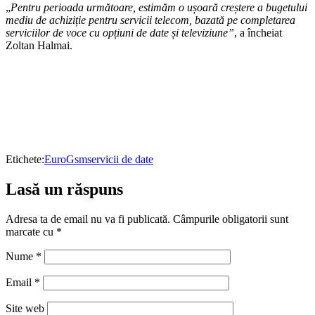
„
Pentru perioada următoare, estimăm o ușoară creștere a bugetului
mediu de achiziție pentru servicii telecom, bazată pe completarea
serviciilor de voce cu opțiuni de date și televiziune”
, a încheiat
Zoltan Halmai.
Etichete:
EuroGsm
servicii de date
Lasă un răspuns
Adresa ta de email nu va fi publicată.
Câmpurile obligatorii sunt
marcate cu
*
Nume
*
Email
*
Site web