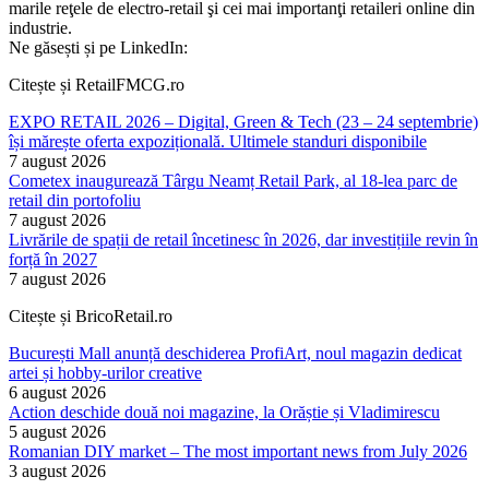
marile reţele de electro-retail şi cei mai importanţi retaileri online din
industrie.
Ne găsești și pe LinkedIn:
Citește și RetailFMCG.ro
EXPO RETAIL 2026 – Digital, Green & Tech (23 – 24 septembrie)
își mărește oferta expozițională. Ultimele standuri disponibile
7 august 2026
Cometex inaugurează Târgu Neamț Retail Park, al 18-lea parc de
retail din portofoliu
7 august 2026
Livrările de spații de retail încetinesc în 2026, dar investițiile revin în
forță în 2027
7 august 2026
Citește și BricoRetail.ro
București Mall anunță deschiderea ProfiArt, noul magazin dedicat
artei și hobby-urilor creative
6 august 2026
Action deschide două noi magazine, la Orăștie și Vladimirescu
5 august 2026
Romanian DIY market – The most important news from July 2026
3 august 2026