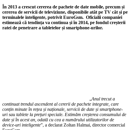
În 2013 a crescut cererea de pachete de date mobile, precum și
cererea de servicii de televiziune, disponibile atât pe TV cât și pe
terminalele inteligente, potrivit EuroGsm. Oficialii companiei
estimează că tendința va continua și în 2014, pe fondul creșterii
ratei de penetrare a tabletelor și smartphone-urilor.
„
Anul trecut a
continuat trendul ascendent al cererii de pachete integrate, care
conțin minute în rețea și naționale, servicii de date și smartphone-
uri sau tablete la prețuri speciale. Estimăm creșterea consumului de
date și în acest an, odată cu cea a numărului utilizatorilor de
device-uri inteligente
”, a declarat Zoltan Halmai, director comercial