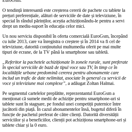
EuroGsm.
O tendință interesantă este creșterea cererii de pachete cu tablete la
prețuri preferențiale, alături de serviciile de date și televiziune, în
special în rândul părinților, aceștia achiziționându-le pentru a servi
drept un mediu-suport în educația celor mici.
Un nou serviciu disponibil în oferta comercială EuroGsm, începând
cu iulie 2013, care va înregistra o creștere și în 2014 va fi cel de
televiziune, datorită conținutului multumedia oferit pe mai multe
tipuri de ecrane, de la TV până la smartphone sau tabletă.
„Referitor la pachetele achiziționate în zonele rurale, sunt preferate
în special serviciile de bază de tipul voce sau TV, în timp ce în
localitățile urbane predomină cererea pentru abonamente care
includ un trafic de date nelimitat, asociate în general cu servicii de
voce și televiziune mai complexe”
, a adăugat Zoltan Halmai.
Pe segmentul cartelelor preplătite, reprezentantul EuroGsm a
menționat că sumele medii de achiziție pentru smartphone-uri si
tablete sunt în stagnare, pe fondul unei competiții puternice între
jucătorii din piață. În cazul abonamentelor însă, bugetul diferă în
funcție de pachetul preferat de către clienți. Datorită diversității
serviciilor și a beneficiilor, clienții pot achiziționa smartphone-uri și
tablete chiar și la 0 euro.