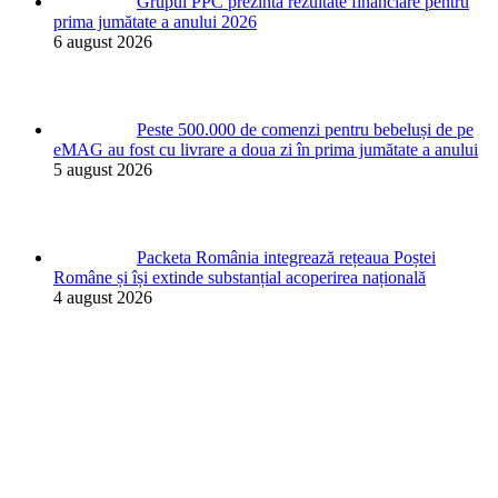
Grupul PPC prezintă rezultate financiare pentru
prima jumătate a anului 2026
6 august 2026
Peste 500.000 de comenzi pentru bebeluși de pe
eMAG au fost cu livrare a doua zi în prima jumătate a anului
5 august 2026
Packeta România integrează rețeaua Poștei
Române și își extinde substanțial acoperirea națională
4 august 2026