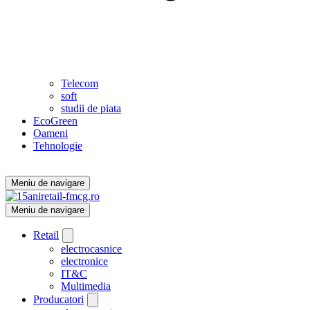
Telecom
soft
studii de piata
EcoGreen
Oameni
Tehnologie
Meniu de navigare
Meniu de navigare
Retail
electrocasnice
electronice
IT&C
Multimedia
Producatori