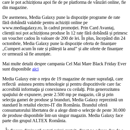
care le pot achiziționa apoi fie de pe platforma de vânzări online, fie
din magazine.
De asemenea, Media Galaxy pune la dispoziție programe de rate
fără dobândă valabile pentru achiziții online pe
www.mediagalaxy.ro, în cadrul promoției. Prin Card Avantaj,
clienții noi pot achiziționa produse în 12 rate fără dobândă și primesc
un voucher cadou în valoare de 200 de lei. În plus, începând din 24
octombrie, Media Galaxy pune la dispoziție oferta de finanțare
„Cumperi acum în rate și plătești la anul” și alte oferte de finanțare
ce urmează să fie anunțate.
Mai multe detalii despre campania Cel Mai Mare Black Friday Ever
sunt disponibile
aici
Media Galaxy este o reţea de 19 magazine de mare suprafaţă, care
reflectă asiunea pentru tehnologie şi pentru dispozitivele care fac
accesibilă informaţia şi conexiunea cu ceilalţi. Prin generozitatea
spaţiului de expunere, peste 2.500 mp pe magazin, cât şi prin
selecţia gamei de produse şi branduri, Media Galaxy reprezintă un
standard în retailul electro-IT din România. Brandul oferă
consumatorului libertatea de a alege dintr-o selecţie de peste 30.000
de produse disponibile într-un singur magazin. Media Galaxy face
parte din grupul ALTEX România.