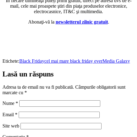
În fiecare dimineaţă puteți primi gratuit, direct pe adresa dvs de e-
mail, cele mai proaspete ştiri din piaţa produselor electronice,
electrocasnice, IT&C şi multimedia.
Abonaţi-vă la
newsletterul zilnic gratuit
.
Etichete:
Black Friday
cel mai mare black friday ever
Media Galaxy
Lasă un răspuns
Adresa ta de email nu va fi publicată.
Câmpurile obligatorii sunt
marcate cu
*
Nume
*
Email
*
Site web
Comentariu
*