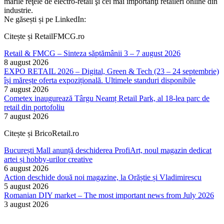
marile reţele de electro-retail şi cei mai importanţi retaileri online din
industrie.
Ne găsești și pe LinkedIn:
Citește și RetailFMCG.ro
Retail & FMCG – Sinteza săptămânii 3 – 7 august 2026
8 august 2026
EXPO RETAIL 2026 – Digital, Green & Tech (23 – 24 septembrie)
își mărește oferta expozițională. Ultimele standuri disponibile
7 august 2026
Cometex inaugurează Târgu Neamț Retail Park, al 18-lea parc de
retail din portofoliu
7 august 2026
Citește și BricoRetail.ro
București Mall anunță deschiderea ProfiArt, noul magazin dedicat
artei și hobby-urilor creative
6 august 2026
Action deschide două noi magazine, la Orăștie și Vladimirescu
5 august 2026
Romanian DIY market – The most important news from July 2026
3 august 2026