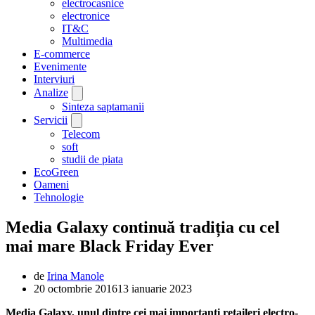
electrocasnice
electronice
IT&C
Multimedia
E-commerce
Evenimente
Interviuri
Analize
Sinteza saptamanii
Servicii
Telecom
soft
studii de piata
EcoGreen
Oameni
Tehnologie
Media Galaxy continuă tradiția cu cel
mai mare Black Friday Ever
de
Irina Manole
20 octombrie 2016
13 ianuarie 2023
Media Galaxy, unul dintre cei mai importanți retaileri electro-