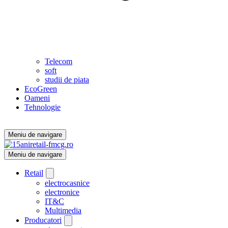
Telecom
soft
studii de piata
EcoGreen
Oameni
Tehnologie
Meniu de navigare
Meniu de navigare
Retail
electrocasnice
electronice
IT&C
Multimedia
Producatori