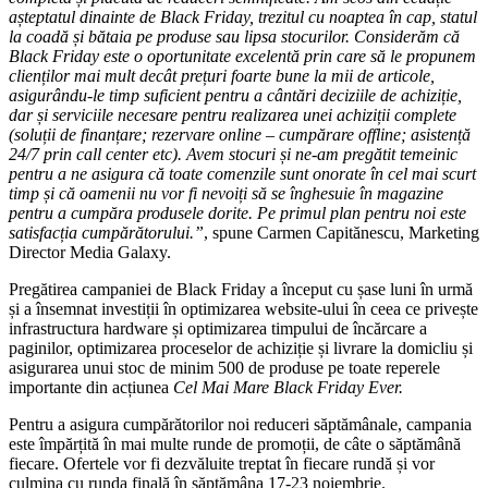
așteptatul dinainte de Black Friday, trezitul cu noaptea în cap, statul
la coadă și bătaia pe produse sau lipsa stocurilor. Considerăm că
Black Friday este o oportunitate excelentă prin care să le propunem
clienților mai mult decât prețuri foarte bune la mii de articole,
asigurându-le timp suficient pentru a cântări deciziile de achiziție,
dar și serviciile necesare pentru realizarea unei achiziții complete
(soluții de finanțare
;
rezervare online – cumpărare offline; asistență
24/7 prin call center etc). Avem stocuri și ne-am pregătit temeinic
pentru a ne asigura că toate comenzile sunt onorate în cel mai scurt
timp și că oamenii nu vor fi nevoiți să se înghesuie în magazine
pentru a cumpăra produsele dorite. Pe primul plan pentru noi este
satisfacția cumpărătorului.
”
, spune Carmen Capitănescu, Marketing
Director Media Galaxy.
Pregătirea campaniei de Black Friday a început cu șase luni în urmă
și a însemnat investiții în optimizarea website-ului în ceea ce privește
infrastructura hardware și optimizarea timpului de încărcare a
paginilor, optimizarea proceselor de achiziție și livrare la domicliu și
asigurarea unui stoc de minim 500 de produse pe toate reperele
importante din acțiunea
Cel Mai Mare Black Friday Ever.
Pentru a asigura cumpărătorilor noi reduceri săptămânale, campania
este împărțită în mai multe runde de promoții, de câte o săptămână
fiecare. Ofertele vor fi dezvăluite treptat în fiecare rundă și vor
culmina cu runda finală în săptămâna 17-23 noiembrie.