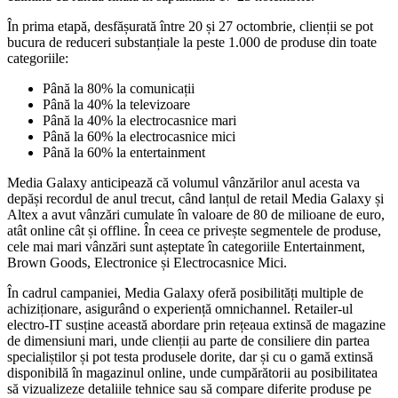
În prima etapă, desfășurată între 20 și 27 octombrie, clienții se pot
bucura de reduceri substanțiale la peste 1.000 de produse din toate
categoriile:
Până la 80% la comunicații
Până la 40% la televizoare
Până la 40% la electrocasnice mari
Până la 60% la electrocasnice mici
Până la 60% la entertainment
Media Galaxy anticipează că volumul vânzărilor anul acesta va
depăși recordul de anul trecut, când lanțul de retail Media Galaxy și
Altex a avut vânzări cumulate în valoare de 80 de milioane de euro,
atât online cât și offline. În ceea ce privește segmentele de produse,
cele mai mari vânzări sunt așteptate în categoriile Entertainment,
Brown Goods, Electronice și Electrocasnice Mici.
În cadrul campaniei, Media Galaxy oferă posibilități multiple de
achiziționare, asigurând o experiență omnichannel. Retailer-ul
electro-IT susține această abordare prin rețeaua extinsă de magazine
de dimensiuni mari, unde clienții au parte de consiliere din partea
specialiștilor și pot testa produsele dorite, dar și cu o gamă extinsă
disponibilă în magazinul online, unde cumpărătorii au posibilitatea
să vizualizeze detaliile tehnice sau să compare diferite produse pe