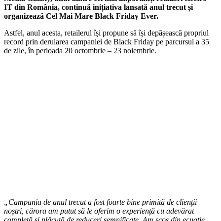
IT din România, continuă inițiativa lansată anul trecut și
organizează Cel Mai Mare Black Friday Ever.
Astfel, anul acesta, retailerul își propune să își depășească propriul
record prin derularea campaniei de Black Friday pe parcursul a 35
de zile, în perioada 20 octombrie – 23 noiembrie.
„Campania de anul trecut a fost foarte bine primită de clienții
noștri, cărora am putut să le oferim o experiență cu adevărat
completă și plăcută de reduceri semnificate.
Am
scos din ecuație