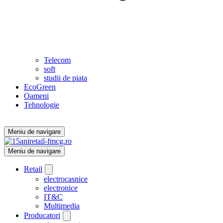
Telecom
soft
studii de piata
EcoGreen
Oameni
Tehnologie
Meniu de navigare
Meniu de navigare
Retail
electrocasnice
electronice
IT&C
Multimedia
Producatori