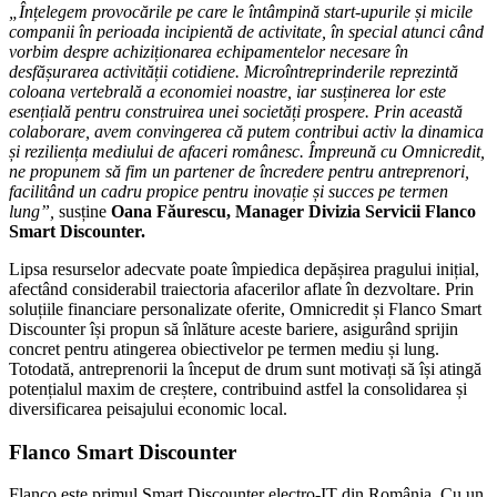
„
Înțelegem provocările pe care le întâmpină start-upurile și micile
companii în perioada incipientă de activitate, în special atunci când
vorbim despre achiziționarea echipamentelor necesare în
desfășurarea activității cotidiene. Microîntreprinderile reprezintă
coloana vertebrală a economiei noastre, iar susținerea lor este
esențială pentru construirea unei societăți prospere. Prin această
colaborare, avem convingerea că putem contribui activ la dinamica
și reziliența mediului de afaceri românesc. Împreună cu Omnicredit,
ne propunem să fim un partener de încredere pentru antreprenori,
facilitând un cadru propice pentru inovație și succes pe termen
lung”,
susține
Oana Făurescu, Manager Divizia Servicii
Flanco
Smart Discounter.
Lipsa resurselor adecvate poate împiedica depășirea pragului inițial,
afectând considerabil traiectoria afacerilor aflate în dezvoltare. Prin
soluțiile financiare personalizate oferite, Omnicredit și Flanco Smart
Discounter își propun să înlăture aceste bariere, asigurând sprijin
concret pentru atingerea obiectivelor pe termen mediu și lung.
Totodată, antreprenorii la început de drum sunt motivați să își atingă
potențialul maxim de creștere, contribuind astfel la consolidarea și
diversificarea peisajului economic local.
Flanco Smart Discounter
Flanco este primul Smart Discounter electro-IT din România. Cu un