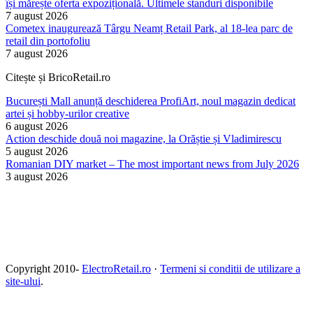
își mărește oferta expozițională. Ultimele standuri disponibile
7 august 2026
Cometex inaugurează Târgu Neamț Retail Park, al 18-lea parc de
retail din portofoliu
7 august 2026
Citește și BricoRetail.ro
București Mall anunță deschiderea ProfiArt, noul magazin dedicat
artei și hobby-urilor creative
6 august 2026
Action deschide două noi magazine, la Orăștie și Vladimirescu
5 august 2026
Romanian DIY market – The most important news from July 2026
3 august 2026
Copyright 2010-
ElectroRetail.ro
·
Termeni si conditii de utilizare a
site-ului
.