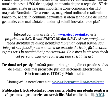
număr de peste 1.500 de angajați, compania deţine o rețea de 157 de
magazine, aflate în cele mai importante zone comerciale din 113
orașe ale României. De asemenea, magazinul online al retailerului,
flanco.ro, se află în continuă dezvoltare și oferă tehnologie de ultimă
generație, cele mai căutate branduri și soluții inovatoare de plată.
Întregul conținut al site-ului
www.electroretail.ro
este
proprietatea
S.C. Retail FMCG Media S.R.L.
și este protejat de
legea dreptului de autor, neputând fi preluat, copiat parțial sau
integral sau folosit pentru crearea de articole derivate, fără acordul
expres scris în prealabil al proprietarului. Folosirea în alt scop decât
cel personal sau non-comercial este strict interzisă.
De două ori pe săptămână
puteți primi gratuit, direct pe adresa dvs
de e-mail, cele mai proaspete ştiri din sectoarele
Electronice,
Electrocasnice, IT&C și Multimedia
.
Abonaţi-vă la newsletter aici:
www.electroretail.ro/newsletter
Publicația ElectroRetail.ro reprezintă platforma ideală pentru a
vă promova produsele sau serviciile. Mai multe detalii,
AICI
.