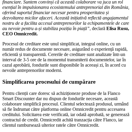
financiare. Suntem convinși că această colaborare va juca un rol
esențial în impulsionarea ecosistemului antreprenorial din România,
oferind suportul financiar necesar pentru prosperitatea și
dezvoltarea micilor afaceri. Această inițiativă reflectă angajamentul
nostru de a facilita accesul antreprenorilor la echipamentele de care
au nevoie pentru a-și stabiliza poziția în piață”
, declară
Elisa Rusu,
CEO Omnicredit
.
Procesul de creditare este unul simplificat, integral online, cu un
număr redus de documente necesare, asigurând
o experiență rapidă,
eficientă și transparentă.
Cererile de creditare sunt analizate într-un
interval de 3-5 ore de la momentul transmiterii documentelor, iar în
cazul aprobării, fondurile sunt disponibile în aceeași zi, în acord cu
nevoile antreprenorilor moderni.
Simplificarea procesului de cumpărare
Pentru clienții care doresc să achiziționeze produse de la Flanco
Smart Discounter
dar nu dispun de fondurile necesare, această
colaborare simplifică procesul. Clientul selectează produsul,
urmând
să fie
îndrumat către platforma online Omnicredit pentru accesarea
creditului. Solicitarea este verificată, iar odată aprobată, se generează
contractul de credit. Omnicredit achită tranzacția către Flanco, iar
clientul rambursează ulterior ratele către Omnicredit.