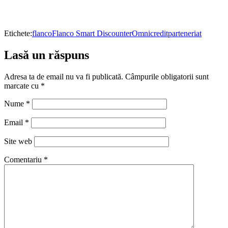
Etichete:
flanco
Flanco Smart Discounter
Omnicredit
parteneriat
Lasă un răspuns
Adresa ta de email nu va fi publicată.
Câmpurile obligatorii sunt
marcate cu
*
Nume
*
Email
*
Site web
Comentariu
*