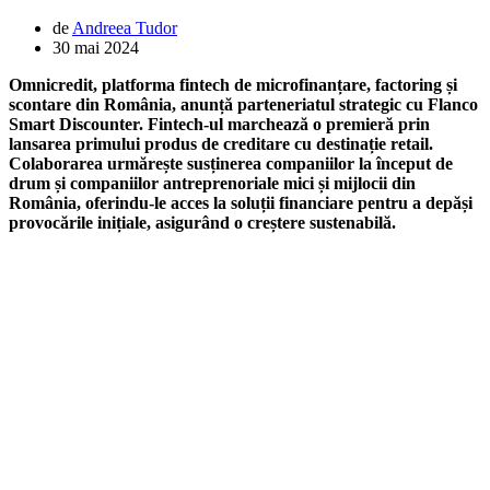
de
Andreea Tudor
30 mai 2024
Omnicredit, platforma fintech de microfinanțare, factoring și
scontare din România, anunță parteneriatul strategic cu Flanco
Smart Discounter. Fintech-ul marchează o premieră prin
lansarea primului produs de creditare cu destinație retail.
Colaborarea urmărește susținerea companiilor la început de
drum și companiilor antreprenoriale mici și mijlocii din
România, oferindu-le acces la soluții financiare pentru a depăși
provocările inițiale, asigurând o creștere sustenabilă.