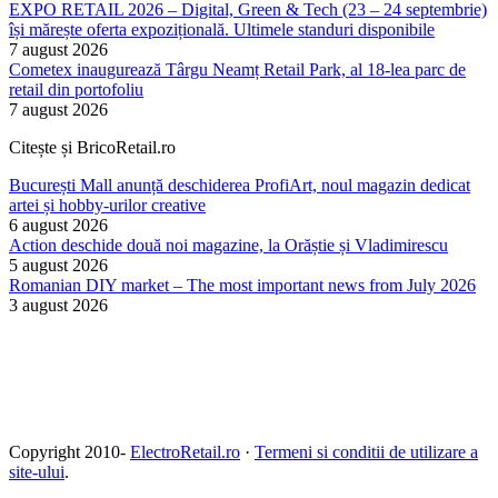
EXPO RETAIL 2026 – Digital, Green & Tech (23 – 24 septembrie)
își mărește oferta expozițională. Ultimele standuri disponibile
7 august 2026
Cometex inaugurează Târgu Neamț Retail Park, al 18-lea parc de
retail din portofoliu
7 august 2026
Citește și BricoRetail.ro
București Mall anunță deschiderea ProfiArt, noul magazin dedicat
artei și hobby-urilor creative
6 august 2026
Action deschide două noi magazine, la Orăștie și Vladimirescu
5 august 2026
Romanian DIY market – The most important news from July 2026
3 august 2026
Copyright 2010-
ElectroRetail.ro
·
Termeni si conditii de utilizare a
site-ului
.