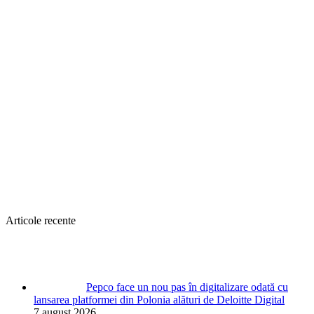
Articole recente
Pepco face un nou pas în digitalizare odată cu
lansarea platformei din Polonia alături de Deloitte Digital
7 august 2026