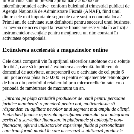
În România sunt în prezent aproximativ 500.000 de
microîntreprinderi active, conform
buletinului trimestrial
publicat de
Agenția Națională de Administrare Fiscală (ANAF), fiind unul
dintre cele mai importante segmente care susțin economia locală.
Primii ani de activitate sunt definitorii pentru succesul unui business,
iar nevoia de acces rapid la resurse financiare este vitală în achiziția
instrumentelor esențiale pentru menținerea un ritm constant în
activitatea operațională.
Extinderea accelerată a magazinelor online
Cele două companii vin în sprijinul afacerilor autohtone cu o soluție
flexibilă, care să le permită extinderea accelerată. Indiferent de
domeniul de activitate, antreprenorii cu o activitate de cel puțin 6
luni pot accesa până la 50.000 lei pentru echipamentele tehnologice
de birou din portofoliul retailerului prin microcredite în rate, cu o
perioadă de rambursare de maximum un an.
„Intrarea pe piața creditării produselor de retail pentru persoane
juridice marchează o premieră pentru noi, motivându-ne să
răspundem cu agilitate nevoilor unui segment mai amplu de clienți.
Embedded finance reprezintă operațiunea viitorului prin integrarea
perfectă a serviciilor financiare în platformele și aplicațiile non-
financiare, oferind utilizatorilor experiențe fluide și personalizate
care transformă modul în care accesează și utilizează produsele