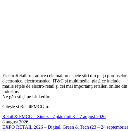
ElectroRetail.ro - aduce cele mai proaspete ştiri din piaţa produselor
electronice, electrocasnice, IT&C şi multimedia, piaţă ce include
marile reţele de electro-retail şi cei mai importanţi retaileri online din
industrie.
Ne găsești și pe LinkedIn:
Citește și RetailFMCG.ro
Retail & FMCG – Sinteza săptămânii 3 – 7 august 2026
8 august 2026
EXPO RETAIL 2026 – Digital, Green & Tech (23 – 24 septembrie)