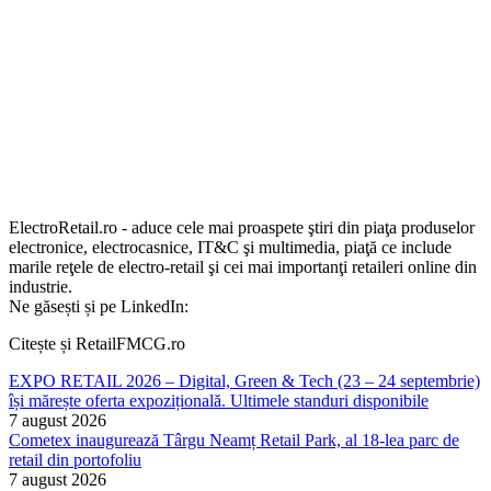
ElectroRetail.ro - aduce cele mai proaspete ştiri din piaţa produselor
electronice, electrocasnice, IT&C şi multimedia, piaţă ce include
marile reţele de electro-retail şi cei mai importanţi retaileri online din
industrie.
Ne găsești și pe LinkedIn:
Citește și RetailFMCG.ro
EXPO RETAIL 2026 – Digital, Green & Tech (23 – 24 septembrie)
își mărește oferta expozițională. Ultimele standuri disponibile
7 august 2026
Cometex inaugurează Târgu Neamț Retail Park, al 18-lea parc de
retail din portofoliu
7 august 2026