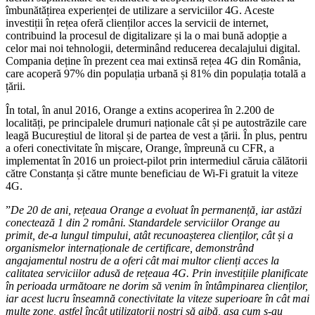
îmbunătățirea experienței de utilizare a serviciilor 4G. Aceste
investiții în rețea oferă clienților acces la servicii de internet,
contribuind la procesul de digitalizare și la o mai bună adopție a
celor mai noi tehnologii, determinând reducerea decalajului digital.
Compania deține în prezent cea mai extinsă rețea 4G din România,
care acoperă 97% din populația urbană și 81% din populația totală a
țării.
În total, în anul 2016, Orange a extins acoperirea în 2.200 de
localități, pe principalele drumuri naționale cât și pe autostrăzile care
leagă Bucureștiul de litoral și de partea de vest a țării. În plus, pentru
a oferi conectivitate în mișcare, Orange, împreună cu CFR, a
implementat în 2016 un proiect-pilot prin intermediul căruia călătorii
către Constanța și către munte beneficiau de Wi-Fi gratuit la viteze
4G.
”
De 20 de ani, rețeaua Orange a evoluat în permanență, iar astăzi
conectează 1 din 2 români. Standardele serviciilor Orange au
primit, de-a lungul timpului, atât recunoașterea clienților, cât și a
organismelor internaționale de certificare, demonstrând
angajamentul nostru de a oferi cât mai multor clienți acces la
calitatea serviciilor adusă de rețeaua 4G. Prin investițiile planificate
în perioada următoare ne dorim să venim în întâmpinarea clienților,
iar acest lucru înseamnă conectivitate la viteze superioare în cât mai
multe zone, astfel încât utilizatorii noștri să aibă, așa cum s-au