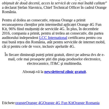
obișnuit de două decenii, acces la servicii de cea mai înaltă calitate
”
a declarat Ștefan Slavnicu, Chief Technical Officer în cadrul Orange
România.
Pentru al doilea an consecutiv, rețeaua Orange a primit
recunoașterea clienților prin intermediul aplicaței Orange 4G Fun
Kit, 96% fiind mulțumiți de serviciile 4G. În plus, în decembrie
2016, compania a primit, pentru al treilea an consecutiv, din partea
auditorului independent
LCC International
certificarea pentru cea
mai bună rețea din România, atât pentru serviciile de internet mobil,
cât și pentru cele de voce, inclusiv apelurile 4G.
În fiecare dimineaţă puteți primi gratuit, direct pe adresa dvs de e-
mail, cele mai proaspete ştiri din piaţa produselor electronice,
electrocasnice, IT&C şi multimedia.
Abonaţi-vă la
newsletterul zilnic gratuit
.
Etichete:
orange
Orange 4G
Orange 4G Fun Kit
Orange Romania