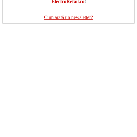
ElectroRetail.ro
!
Cum arată un newsletter?