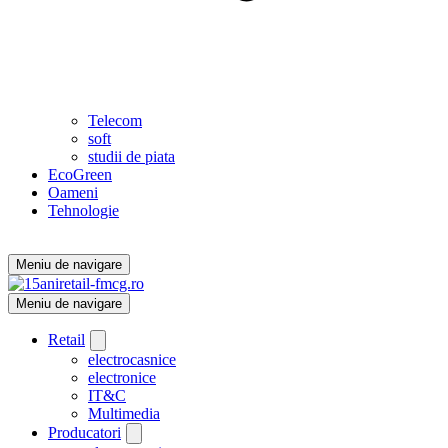
Telecom
soft
studii de piata
EcoGreen
Oameni
Tehnologie
Meniu de navigare
Meniu de navigare
Retail
electrocasnice
electronice
IT&C
Multimedia
Producatori