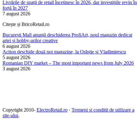
Livrările de spații de retail încetinesc în 2026, dar investițiile revin în
forță în 2027
7 august 2026
Citește și BricoRetail.ro
București Mall anunță deschiderea ProfiArt, noul magazin dedicat
artei și hobby-urilor creative
6 august 2026
Action deschide două noi magazine, la Orăștie și Vladimirescu
5 august 2026
Romanian DIY market – The most important news from July 2026
3 august 2026
Copyright 2010-
ElectroRetail.ro
·
Termeni si conditii de utilizare a
site-ului
.