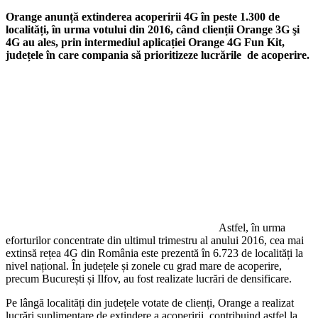
Orange anunță extinderea acoperirii 4G în peste 1.300 de
localități, în urma votului din 2016, când clienții Orange 3G şi
4G au ales, prin intermediul aplicației Orange 4G Fun Kit,
județele în care compania să prioritizeze lucrările de acoperire.
Astfel, în urma
eforturilor concentrate din ultimul trimestru al anului 2016, cea mai
extinsă rețea 4G din România este prezentă în 6.723 de localități la
nivel național. În județele și zonele cu grad mare de acoperire,
precum București și Ilfov, au fost realizate lucrări de densificare.
Pe lângă localități din județele votate de clienți, Orange a realizat
lucrări suplimentare de extindere a acoperirii, contribuind astfel la