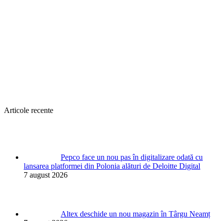
Articole recente
Pepco face un nou pas în digitalizare odată cu
lansarea platformei din Polonia alături de Deloitte Digital
7 august 2026
Altex deschide un nou magazin în Târgu Neamț