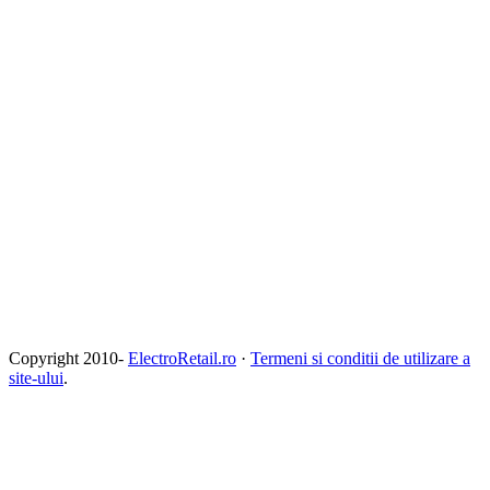
Copyright 2010-
ElectroRetail.ro
·
Termeni si conditii de utilizare a
site-ului
.