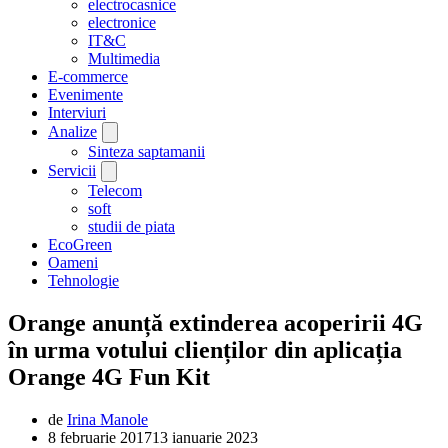
electrocasnice
electronice
IT&C
Multimedia
E-commerce
Evenimente
Interviuri
Analize
Sinteza saptamanii
Servicii
Telecom
soft
studii de piata
EcoGreen
Oameni
Tehnologie
Orange anunță extinderea acoperirii 4G
în urma votului clienților din aplicația
Orange 4G Fun Kit
de
Irina Manole
8 februarie 2017
13 ianuarie 2023