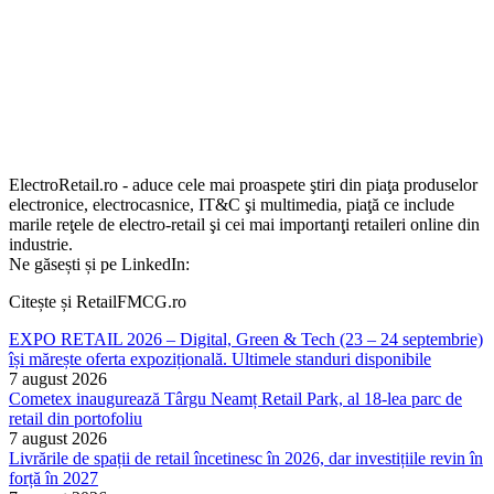
ElectroRetail.ro - aduce cele mai proaspete ştiri din piaţa produselor
electronice, electrocasnice, IT&C şi multimedia, piaţă ce include
marile reţele de electro-retail şi cei mai importanţi retaileri online din
industrie.
Ne găsești și pe LinkedIn:
Citește și RetailFMCG.ro
EXPO RETAIL 2026 – Digital, Green & Tech (23 – 24 septembrie)
își mărește oferta expozițională. Ultimele standuri disponibile
7 august 2026
Cometex inaugurează Târgu Neamț Retail Park, al 18-lea parc de
retail din portofoliu
7 august 2026
Livrările de spații de retail încetinesc în 2026, dar investițiile revin în
forță în 2027