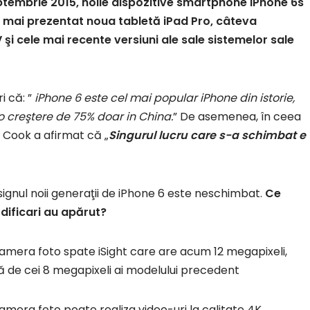
septembrie 2015, noile dispozitive smartphone iPhone 6s
a mai prezentat noua tabletă iPad Pro, câteva
şi cele mai recente versiuni ale sale sistemelor sale
i că: ”
iPhone 6 este cel mai popular iPhone din istorie,
o creştere de 75% doar in China.
” De asemenea, în ceea
m Cook a afirmat că „
Singurul lucru care s-a schimbat e
ignul noii generaţii de iPhone 6 este neschimbat.
Ce
ificari au apărut?
amera foto spate iSight care are acum 12 megapixeli,
ă de cei 8 megapixeli ai modelului precedent
amera foto poate realiza video-uri la calitate 4K