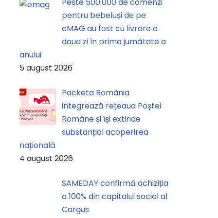
Peste 500.000 de comenzi
pentru bebeluși de pe
eMAG au fost cu livrare a
doua zi în prima jumătate a
anului
5 august 2026
Packeta România
integrează rețeaua Poștei
Române și își extinde
substanțial acoperirea
națională
4 august 2026
SAMEDAY confirmă achiziția
a 100% din capitalul social al
Cargus