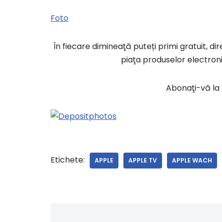
Foto
În fiecare dimineaţă puteți primi gratuit, di
piaţa produselor electroni
Abonaţi-vă la
Etichete:
APPLE
APPLE TV
APPLE WACH