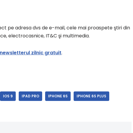
rect pe adresa dvs de e-mail, cele mai proaspete ştiri din
ce, electrocasnice, IT&C şi multimedia.
newsletterul zilnic gratuit
.
IOS 9
IPAD PRO
IPHONE 6S
IPHONE 6S PLUS