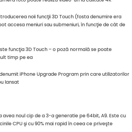
ntroducerea noii funcţii 3D Touch (fosta denumire era
pot accesa meniuri sau submeniuri, în funcţie de cât de
seste funcţia 3D Touch – o poză normală se poate
ult timp pe ea
e denumit iPhone Upgrade Program prin care utilizatorilor
ou lansat
 avea noul cip de a 3-a generatie pe 64bit, A9. Este cu
inile CPU şi cu 90% mai rapid în ceea ce priveşte