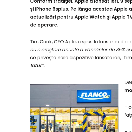
Conform tradiţiei, Apple a lansat ieri, 9 
şi iPhone 6splus. Pe lânga acestea Apple 
actualizări pentru Apple Watch şi Apple TV 
de operare.
Tim Cook, CEO Aple, a spus la lansarea de ier
cu o creştere anuală a vânzărilor de 35% si 
ce priveşte noile dispozitive lansate ieri, Ti
totul”.
Des
mod
– c
faţ
– c