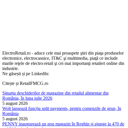
ElectroRetail.ro - aduce cele mai proaspete ştiri din piaţa produselor
electronice, electrocasnice, IT&C şi multimedia, piaţă ce include
marile reţele de electro-retail şi cei mai importanţi retaileri online din
industrie.
Ne găsești și pe LinkedIn:
Citește și RetailFMCG.ro
Situația deschiderilor de magazine din retailul alimentar din
România, în luna iulie 2026
5 august 2026
Wolt lansează funcția split payments, pentru comenzile de grup, în
România
5 august 2026
PENNY inaugurează un nou magazin în Reghin și ajunge la 470 de