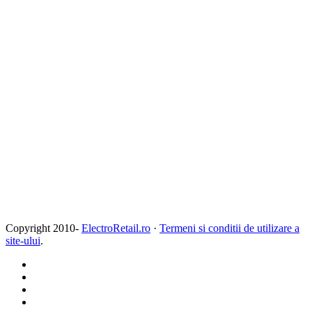
Copyright 2010-
ElectroRetail.ro
·
Termeni si conditii de utilizare a
site-ului
.