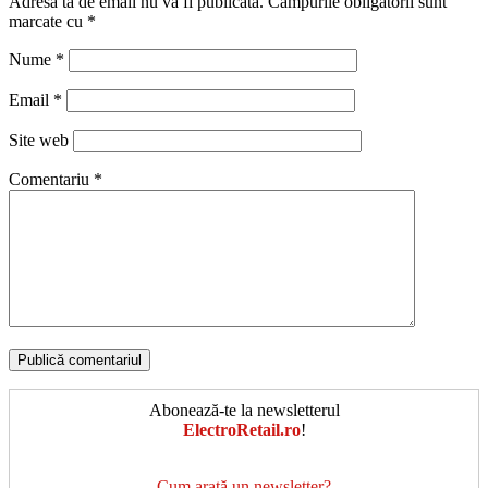
Adresa ta de email nu va fi publicată.
Câmpurile obligatorii sunt
marcate cu
*
Nume
*
Email
*
Site web
Comentariu
*
Abonează-te la newsletterul
ElectroRetail.ro
!
Cum arată un newsletter?