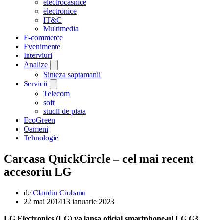
electrocasnice
electronice
IT&C
Multimedia
E-commerce
Evenimente
Interviuri
Analize
Sinteza saptamanii
Servicii
Telecom
soft
studii de piata
EcoGreen
Oameni
Tehnologie
Carcasa QuickCircle – cel mai recent
accesoriu LG
de
Claudiu Ciobanu
22 mai 2014
13 ianuarie 2023
LG Electronics (LG) va lansa oficial smartphone-ul LG G3