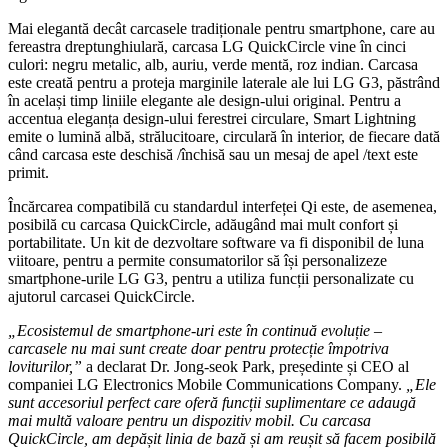
Mai elegantă decât carcasele tradiționale pentru smartphone, care au
fereastra dreptunghiulară, carcasa LG QuickCircle vine în cinci
culori: negru metalic, alb, auriu, verde mentă, roz indian. Carcasa
este creată pentru a proteja marginile laterale ale lui LG G3, păstrând
în același timp liniile elegante ale design-ului original. Pentru a
accentua eleganța design-ului ferestrei circulare, Smart Lightning
emite o lumină albă, strălucitoare, circulară în interior, de fiecare dată
când carcasa este deschisă /închisă sau un mesaj de apel /text este
primit.
Încărcarea compatibilă cu standardul interfeței Qi este, de asemenea,
posibilă cu carcasa QuickCircle, adăugând mai mult confort și
portabilitate. Un kit de dezvoltare software va fi disponibil de luna
viitoare, pentru a permite consumatorilor să își personalizeze
smartphone-urile LG G3, pentru a utiliza funcții personalizate cu
ajutorul carcasei QuickCircle.
„Ecosistemul de smartphone-uri este în continuă evoluție –
carcasele nu mai sunt create doar pentru protecție împotriva
loviturilor,”
a declarat Dr. Jong-seok Park, președinte și CEO al
companiei LG Electronics Mobile Communications Company.
„Ele
sunt accesoriul perfect care oferă funcții suplimentare ce adaugă
mai multă valoare pentru un dispozitiv mobil. Cu carcasa
QuickCircle, am depășit linia de bază și am reușit să facem posibilă