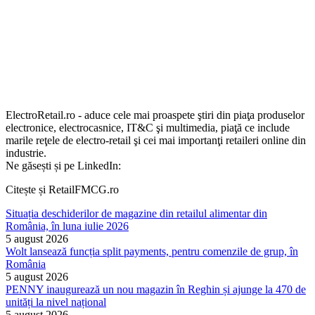
ElectroRetail.ro - aduce cele mai proaspete ştiri din piaţa produselor
electronice, electrocasnice, IT&C şi multimedia, piaţă ce include
marile reţele de electro-retail şi cei mai importanţi retaileri online din
industrie.
Ne găsești și pe LinkedIn:
Citește și RetailFMCG.ro
Situația deschiderilor de magazine din retailul alimentar din
România, în luna iulie 2026
5 august 2026
Wolt lansează funcția split payments, pentru comenzile de grup, în
România
5 august 2026
PENNY inaugurează un nou magazin în Reghin și ajunge la 470 de
unități la nivel național
5 august 2026