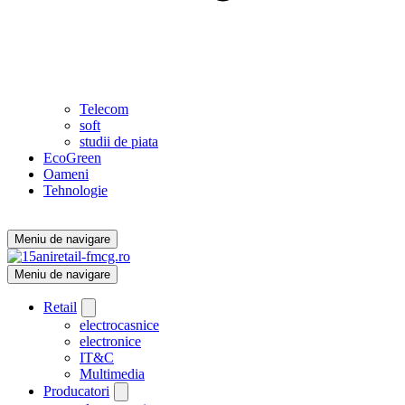
Telecom
soft
studii de piata
EcoGreen
Oameni
Tehnologie
Meniu de navigare
Meniu de navigare
Retail
electrocasnice
electronice
IT&C
Multimedia
Producatori