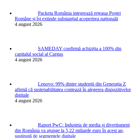
Packeta România integrează rețeaua Poștei
Române și își extinde substanțial acoperirea națională
4 august 2026
SAMEDAY confirmă achiziția a 100% din
capitalul social al Cargus
4 august 2026
Lenovo: 99% dintre studenții din Generația Z
afirmă că sustenabilitatea contează în alegerea dispozitivelor
digitale
4 august 2026
Raport PwC: Industria de media și divertisment
din România va ajunge la 5,22 miliarde euro în acest an,
susținută de segmentele digitale