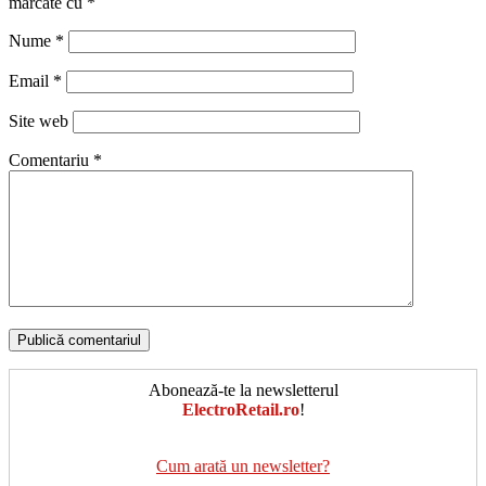
marcate cu
*
Nume
*
Email
*
Site web
Comentariu
*
Abonează-te la newsletterul
ElectroRetail.ro
!
Cum arată un newsletter?