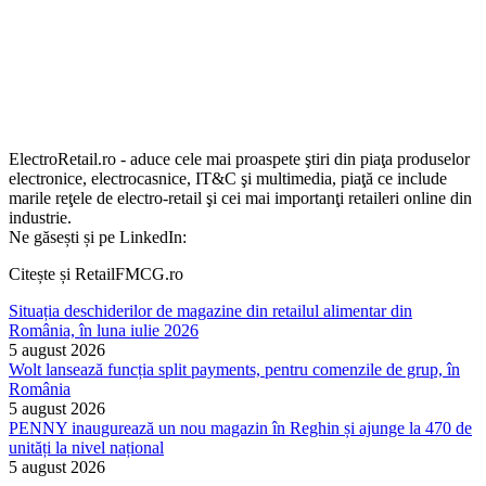
ElectroRetail.ro - aduce cele mai proaspete ştiri din piaţa produselor
electronice, electrocasnice, IT&C şi multimedia, piaţă ce include
marile reţele de electro-retail şi cei mai importanţi retaileri online din
industrie.
Ne găsești și pe LinkedIn:
Citește și RetailFMCG.ro
Situația deschiderilor de magazine din retailul alimentar din
România, în luna iulie 2026
5 august 2026
Wolt lansează funcția split payments, pentru comenzile de grup, în
România
5 august 2026
PENNY inaugurează un nou magazin în Reghin și ajunge la 470 de
unități la nivel național
5 august 2026