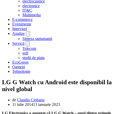
electrocasnice
electronice
IT&C
Multimedia
E-commerce
Evenimente
Interviuri
Analize
Sinteza saptamanii
Servicii
Telecom
soft
studii de piata
EcoGreen
Oameni
Tehnologie
LG G Watch cu Android este disponibil la
nivel global
de
Claudiu Ciobanu
11 iulie 2014
13 ianuarie 2023
LG Electronics a anunțat că LG G Watch – unul dintre primele