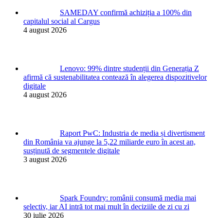
SAMEDAY confirmă achiziția a 100% din
capitalul social al Cargus
4 august 2026
Lenovo: 99% dintre studenții din Generația Z
afirmă că sustenabilitatea contează în alegerea dispozitivelor
digitale
4 august 2026
Raport PwC: Industria de media și divertisment
din România va ajunge la 5,22 miliarde euro în acest an,
susținută de segmentele digitale
3 august 2026
Spark Foundry: românii consumă media mai
selectiv, iar AI intră tot mai mult în deciziile de zi cu zi
30 iulie 2026