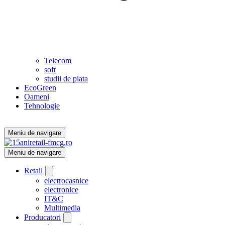
Telecom
soft
studii de piata
EcoGreen
Oameni
Tehnologie
Meniu de navigare
Meniu de navigare
Retail
electrocasnice
electronice
IT&C
Multimedia
Producatori