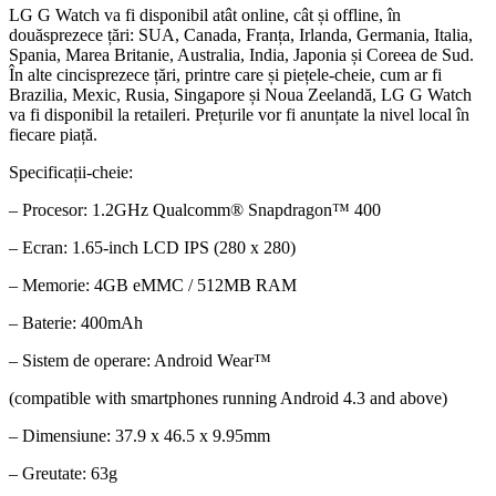
LG G Watch va fi disponibil atât online, cât și offline, în
douăsprezece țări: SUA, Canada, Franța, Irlanda, Germania, Italia,
Spania, Marea Britanie, Australia, India, Japonia și Coreea de Sud.
În alte cincisprezece țări, printre care și piețele-cheie, cum ar fi
Brazilia, Mexic, Rusia, Singapore și Noua Zeelandă, LG G Watch
va fi disponibil la retaileri. Prețurile vor fi anunțate la nivel local în
fiecare piață.
Specificații-cheie:
– Procesor: 1.2GHz Qualcomm® Snapdragon™ 400
– Ecran: 1.65-inch LCD IPS (280 x 280)
– Memorie: 4GB eMMC / 512MB RAM
– Baterie: 400mAh
– Sistem de operare: Android Wear™
(compatible with smartphones running Android 4.3 and above)
– Dimensiune: 37.9 x 46.5 x 9.95mm
– Greutate: 63g