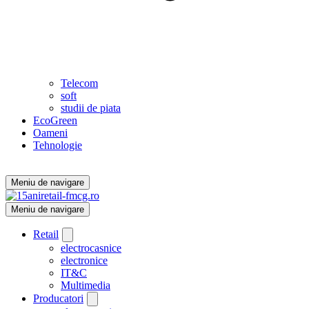
Telecom
soft
studii de piata
EcoGreen
Oameni
Tehnologie
Meniu de navigare
Meniu de navigare
Retail
electrocasnice
electronice
IT&C
Multimedia
Producatori