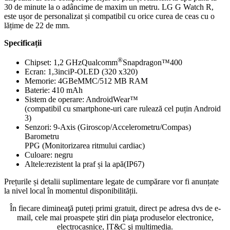
30 de minute la o adâncime de maxim un metru. LG G Watch R,
este ușor de personalizat și compatibil cu orice curea de ceas cu o
lățime de 22 de mm.
Specificații
®
Chipset: 1,2 GHzQualcomm
Snapdragon™400
Ecran: 1,3inciP-OLED (320 x320)
Memorie: 4GBeMMC/512 MB RAM
Baterie: 410 mAh
Sistem de operare: AndroidWear™
(compatibil cu smartphone-uri care rulează cel puțin Android
3)
Senzori: 9-Axis (Giroscop/Accelerometru/Compas)
Barometru
PPG (Monitorizarea ritmului cardiac)
Culoare: negru
Altele:rezistent la praf și la apă(IP67)
Prețurile și detalii suplimentare legate de cumpărare vor fi anunțate
la nivel local în momentul disponibilității.
În fiecare dimineaţă puteți primi gratuit, direct pe adresa dvs de e-
mail, cele mai proaspete ştiri din piaţa produselor electronice,
electrocasnice, IT&C şi multimedia.