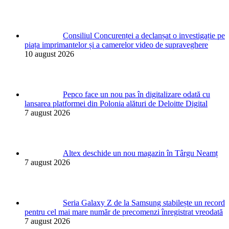
Consiliul Concurenței a declanșat o investigație pe
piața imprimantelor și a camerelor video de supraveghere
10 august 2026
Pepco face un nou pas în digitalizare odată cu
lansarea platformei din Polonia alături de Deloitte Digital
7 august 2026
Altex deschide un nou magazin în Târgu Neamț
7 august 2026
Seria Galaxy Z de la Samsung stabilește un record
pentru cel mai mare număr de precomenzi înregistrat vreodată
7 august 2026