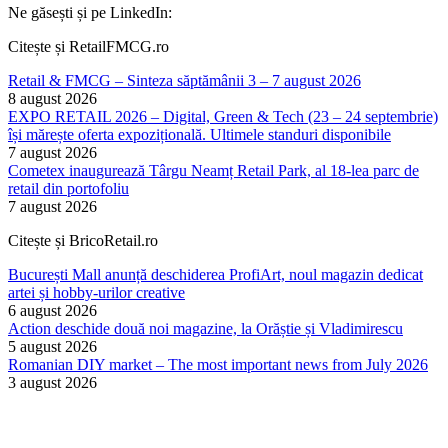
Ne găsești și pe LinkedIn:
Citește și RetailFMCG.ro
Retail & FMCG – Sinteza săptămânii 3 – 7 august 2026
8 august 2026
EXPO RETAIL 2026 – Digital, Green & Tech (23 – 24 septembrie)
își mărește oferta expozițională. Ultimele standuri disponibile
7 august 2026
Cometex inaugurează Târgu Neamț Retail Park, al 18-lea parc de
retail din portofoliu
7 august 2026
Citește și BricoRetail.ro
București Mall anunță deschiderea ProfiArt, noul magazin dedicat
artei și hobby-urilor creative
6 august 2026
Action deschide două noi magazine, la Orăștie și Vladimirescu
5 august 2026
Romanian DIY market – The most important news from July 2026
3 august 2026