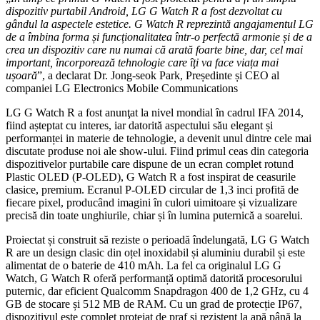
dispozitiv purtabil Android, LG G Watch R a fost dezvoltat cu
gândul la aspectele estetice. G Watch R reprezintă angajamentul LG
de a îmbina forma și funcționalitatea într-o perfectă armonie și de a
crea un dispozitiv care nu numai că arată foarte bine, dar, cel mai
important, încorporează tehnologie care îţi va face viața mai
ușoară
”, a declarat Dr. Jong-seok Park, Președinte și CEO al
companiei LG Electronics Mobile Communications
LG G Watch R a fost anunţat la nivel mondial în cadrul IFA 2014,
fiind așteptat cu interes, iar datorită aspectului său elegant și
performanței in materie de tehnologie, a devenit unul dintre cele mai
discutate produse noi ale show-ului. Fiind primul ceas din categoria
dispozitivelor purtabile care dispune de un ecran complet rotund
Plastic OLED (P-OLED), G Watch R a fost inspirat de ceasurile
clasice, premium. Ecranul P-OLED circular de 1,3 inci profită de
fiecare pixel, producând imagini în culori uimitoare și vizualizare
precisă din toate unghiurile, chiar și în lumina puternică a soarelui.
Proiectat și construit să reziste o perioadă îndelungată, LG G Watch
R are un design clasic din oțel inoxidabil și aluminiu durabil și este
alimentat de o baterie de 410 mAh. La fel ca originalul LG G
Watch, G Watch R oferă performanță optimă datorită procesorului
puternic, dar eficient Qualcomm Snapdragon 400 de 1,2 GHz, cu 4
GB de stocare și 512 MB de RAM. Cu un grad de protecție IP67,
dispozitivul este complet protejat de praf și rezistent la apă până la