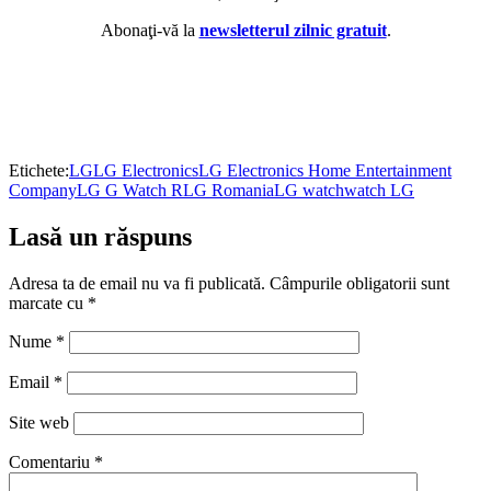
Abonaţi-vă la
newsletterul zilnic gratuit
.
Etichete:
LG
LG Electronics
LG Electronics Home Entertainment
Company
LG G Watch R
LG Romania
LG watch
watch LG
Lasă un răspuns
Adresa ta de email nu va fi publicată.
Câmpurile obligatorii sunt
marcate cu
*
Nume
*
Email
*
Site web
Comentariu
*