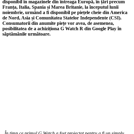
disponibil în magazinele din întreaga Europă, în țări precum
Franța, Italia, Spania și Marea Britanie, la începutul lunii
noiembrie, urmând a fi disponibil pe piețele cheie din America
de Nord, Asia și Comunitatea Statelor Independente (CSI).
Consumatorii din anumite piețe vor avea, de asemenea,
posibilitatea de a achiziționa G Watch R din Google Play în
săptămânile următoare.
„
În timp ce
primul G Watch a fost proiectat pentru a fi un simplu