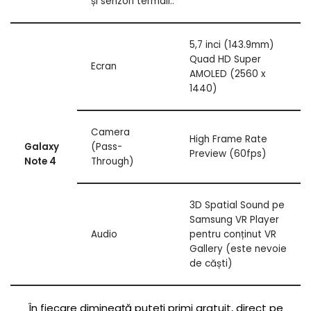
și senzori termali..
5,7 inci (143.9mm)
Quad HD Super
Ecran
AMOLED (2560 x
1440)
Camera
High Frame Rate
Galaxy
(Pass-
Preview (60fps)
Note 4
Through)
3D Spatial Sound pe
Samsung VR Player
Audio
pentru conținut VR
Gallery (este nevoie
de căști)
În fiecare dimineaţă puteți primi gratuit, direct pe