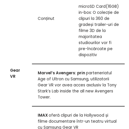
microSD Card(16GB)
in-box: O colecție de
Conținut
clipuri la 360 de
gradeși trailer-uri de
filme 3D de la
majoritatea
studiourilor vor fi
pre-încărcate pe
dispozitiv
Gear
Marvel’s Avengers: prin
parteneriatul
VR
Age of Ultron cu Samsung, utilizatorii
Gear VR vor avea acces axclusiv la Tony
Stark’s Lab inside the all new Avengers
Tower.
IMAX
oferă clipuri de la Hollywood și
filme documentare într-un teatru virtual
cu Samsung Gear VR