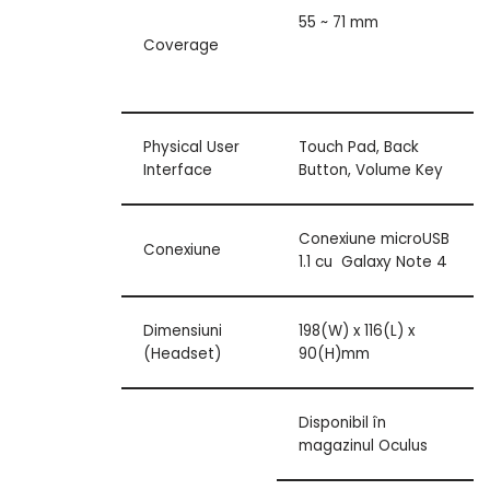
55 ~ 71 mm
Coverage
Physical User
Touch Pad, Back
Interface
Button, Volume Key
Conexiune microUSB
Conexiune
1.1 cu Galaxy Note 4
Dimensiuni
198(W) x 116(L) x
(Headset)
90(H)mm
Disponibil în
magazinul Oculus