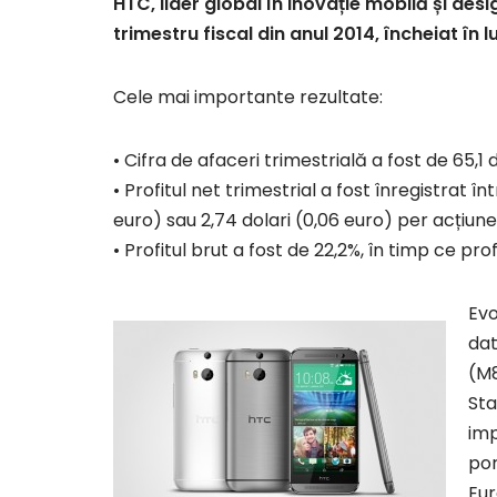
HTC, lider global în inovație mobilă și des
trimestru fiscal din anul 2014, încheiat în l
Cele mai importante rezultate:
• Cifra de afaceri trimestrială a fost de 65,1 
• Profitul net trimestrial a fost înregistrat î
euro) sau 2,74 dolari (0,06 euro) per acțiune
• Profitul brut a fost de 22,2%, în timp ce prof
Evo
dat
(M8
Sta
imp
por
Eur