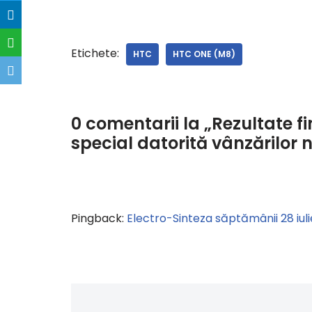
Etichete:
HTC
HTC ONE (M8)
0 comentarii la „Rezultate f
special datorită vânzărilor
Pingback:
Electro-Sinteza săptămânii 28 iuli