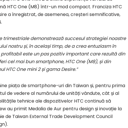
mă HTC One (M8) într-un mod compact. Franciza HTC
ire a înregistrat, de asemenea, creșteri semnificative,
.
re trimestriale demonstrează succesul strategiei noastre
i nostru și, în același timp, de a crea entuziasm în
 profitabil este un pas pozitiv important care rezultă din
feri cel mai bun smartphone, HTC One (M8), și din
ul HTC One mini 2 și gama Desire.”
ine piața de smartphone-uri din Taiwan și, pentru prima
tul de vedere al numărului de unități vândute, cât și al
bilitățile tehnice ale dispozitivelor HTC continuă să
w au primit Medalia de Aur pentru design și inovație la
nie de Taiwan External Trade Development Council
gn).