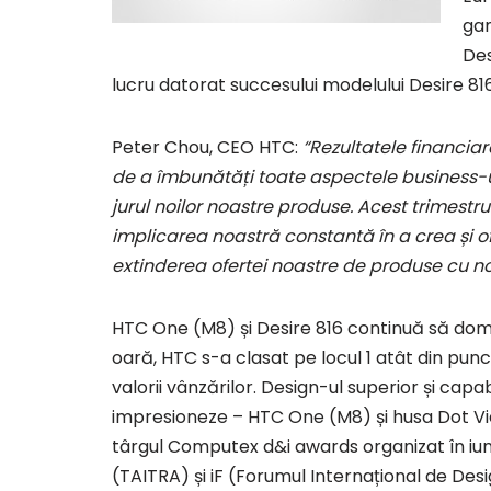
ga
Des
lucru datorat succesului modelului Desire 816
Peter Chou, CEO HTC:
“Rezultatele financia
de a îmbunătăți toate aspectele business-ulu
jurul noilor noastre produse. Acest trimestru
implicarea noastră constantă în a crea și o
extinderea ofertei noastre de produse cu no
HTC One (M8) și Desire 816 continuă să dom
oară, HTC s-a clasat pe locul 1 atât din punc
valorii vânzărilor. Design-ul superior și capa
impresioneze – HTC One (M8) și husa Dot Vie
târgul Computex d&i awards organizat în iu
(TAITRA) și iF (Forumul Internațional de Desi