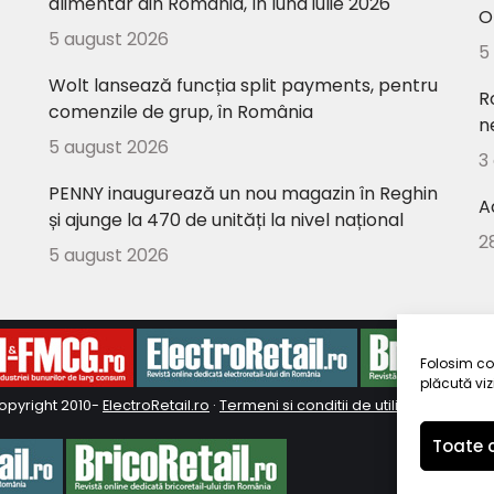
alimentar din România, în luna iulie 2026
O
5 august 2026
5
Wolt lansează funcția split payments, pentru
R
comenzile de grup, în România
n
5 august 2026
3
PENNY inaugurează un nou magazin în Reghin
A
și ajunge la 470 de unități la nivel național
2
5 august 2026
Folosim coo
plăcută vizi
opyright 2010-
ElectroRetail.ro
·
Termeni si conditii de utilizare a site-ul
Toate c