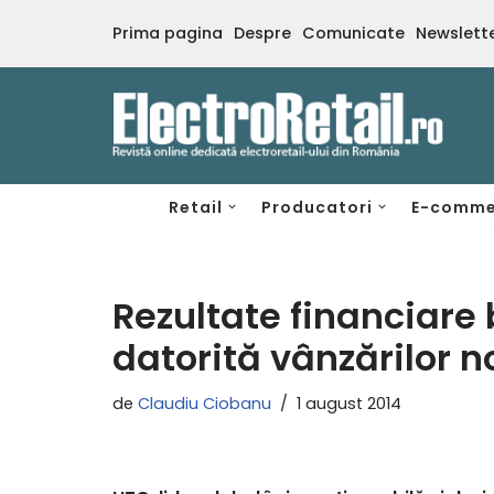
Prima pagina
Despre
Comunicate
Newslett
Sari
la
conținut
Retail
Producatori
E-comme
Rezultate financiare 
datorită vânzărilor 
de
Claudiu Ciobanu
1 august 2014