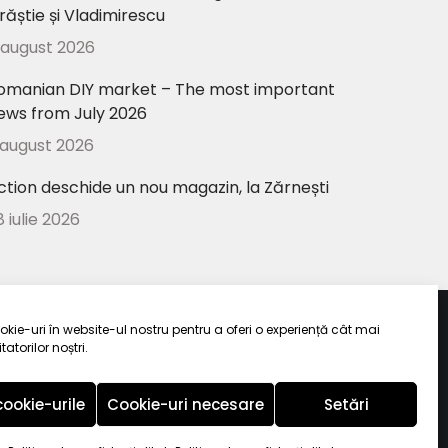
răștie și Vladimirescu
 august 2026
omanian DIY market – The most important
ews from July 2026
 august 2026
ction deschide un nou magazin, la Zărnești
8 iulie 2026
kie-uri în website-ul nostru pentru a oferi o experiență cât mai
tatorilor noștri.
ui
.
ookie-urile
Cookie-uri necesare
Setări