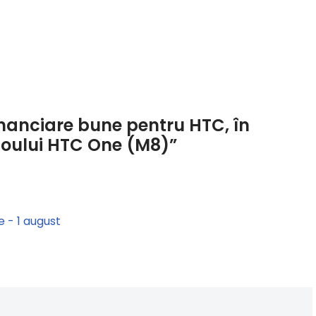
inanciare bune pentru HTC, în
 noului HTC One (M8)”
e - 1 august