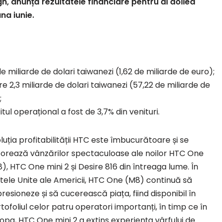
ign, anunță rezultatele financiare pentru al doilea
una iunie.
de miliarde de dolari taiwanezi (1,62 de miliarde de euro);
ntre 2,3 miliarde de dolari taiwanezi (57,22 de miliarde de
;
itul operațional a fost de 3,7% din venituri.
luția profitabilității HTC este îmbucurătoare și se
orează vânzărilor spectaculoase ale noilor HTC One
), HTC One mini 2 și Desire 816 din întreaga lume. În
tele Unite ale Americii, HTC One (M8) continuă să
resioneze și să cucerească piața, fiind disponibil în
tofoliul celor patru operatori importanți, în timp ce în
opa, HTC One mini 2 a extins experiența vârfului de