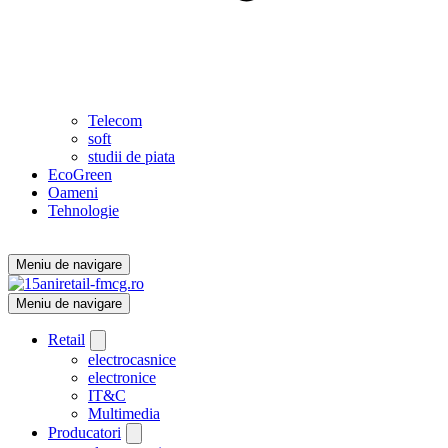
Telecom
soft
studii de piata
EcoGreen
Oameni
Tehnologie
Meniu de navigare
Meniu de navigare
Retail
electrocasnice
electronice
IT&C
Multimedia
Producatori