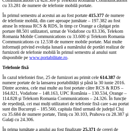
Communications cu 428.509 și Telekom Romania Communications
cu 33.281 de numere de telefonie mobilă portate.
În primul semestru al acestui an au fost portate
415.377
de numere
de telefonie mobilă, din care aproape jumătate – 197.382 au fost
atrase în rețeaua RCS & RDS, în timp ce Orange a câștigat prin
portare 88.501 utilizatori, urmat de Vodafone cu 83.336, Telekom
Romania Mobile Communications cu 33.600 și Telekom Romania
Communications cu 12.538 de numere mobile portate. Mai multe
informații privind evoluția lunară a numărului de portări realizat de
furnizorii de telefonie mobilă în primul semestru al anului sunt
disponibile pe
www.portabilitate.ro
.
Telefonie fixă
În cazul telefoniei fixe, 25 de furnizori au primit cele
614.387
de
numere portate de la lansarea portabilității și până la 30 iunie 2016.
Dintre acestea, cele mai multe au fost portate către RCS & RDS –
164.821, Vodafone – 148.163, UPC România – 130.534, Orange –
114.828 şi Telekom Romania Communications – 24.326. În funcție
de reședință, cei mai mulți utilizatori de telefonie fixă care s-au portat
sunt din Bucureşti – 185.560, capitala fiind urmată de judeţul Cluj
cu 35.684 de numere portate, Timiş cu 30.103, Prahova cu 28.387 şi
Galaţi cu 24.306.
În prima jumătate a anului au fost finalizate
25.371
de cereri de