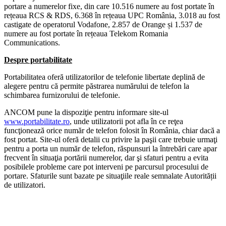
portare a numerelor fixe, din care 10.516 numere au fost portate în
rețeaua RCS & RDS, 6.368 în rețeaua UPC România, 3.018 au fost
castigate de operatorul Vodafone, 2.857 de Orange și 1.537 de
numere au fost portate în rețeaua Telekom Romania
Communications.
Despre portabilitate
Portabilitatea oferă utilizatorilor de telefonie libertate deplină de
alegere pentru că permite păstrarea numărului de telefon la
schimbarea furnizorului de telefonie.
ANCOM pune la dispoziţie pentru informare site-ul
www.portabilitate.ro
, unde utilizatorii pot afla în ce reţea
funcţionează orice număr de telefon folosit în România, chiar dacă a
fost portat. Site-ul oferă detalii cu privire la paşii care trebuie urmaţi
pentru a porta un număr de telefon, răspunsuri la întrebări care apar
frecvent în situaţia portării numerelor, dar şi sfaturi pentru a evita
posibilele probleme care pot interveni pe parcursul procesului de
portare. Sfaturile sunt bazate pe situaţiile reale semnalate Autorității
de utilizatori.