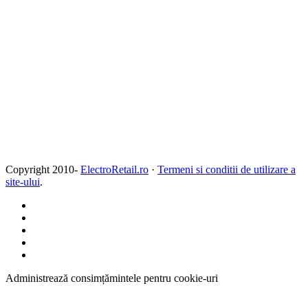
Copyright 2010-
ElectroRetail.ro
·
Termeni si conditii de utilizare a
site-ului
.
Administrează consimțămintele pentru cookie-uri