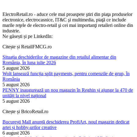
ElectroRetail.ro - aduce cele mai proaspete ştiri din piaţa produselor
electronice, electrocasnice, IT&C şi multimedia, piaţă ce include
marile reţele de electro-retail şi cei mai importanţi retaileri online din
industrie.
Ne găsești și pe LinkedIn:
Citește și RetailFMCG.ro
Situația deschiderilor de magazine din retailul alimentar din
România, în luna iulie 2026
5 august 2026
Wolt lansează funcția split payments, pentru comenzile de grup, în
România
5 august 2026
PENNY inaugurează un nou magazin în Reghin și ajunge la 470 de
unități la nivel național
5 august 2026
Citește și BricoRetail.ro
București Mall anunță deschiderea ProfiArt, noul magazin dedicat
artei și hobby-urilor creative
6 august 2026