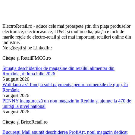
ElectroRetail.ro - aduce cele mai proaspete ştiri din piaţa produselor
electronice, electrocasnice, IT&C şi multimedia, piaţă ce include
marile reţele de electro-retail şi cei mai importanţi retaileri online din
industrie.
Ne găsești și pe LinkedIn:
Citește și RetailFMCG.ro
Situația deschiderilor de magazine din retailul alimentar din
România, în luna iulie 2026
5 august 2026
Wolt lansează funcția split payments, pentru comenzile de grup, în
România
5 august 2026
PENNY inaugurează un nou magazin în Reghin și ajunge la 470 de
unități la nivel național
5 august 2026
Citește și BricoRetail.ro
București Mall anunță deschiderea ProfiArt, noul magazin dedicat