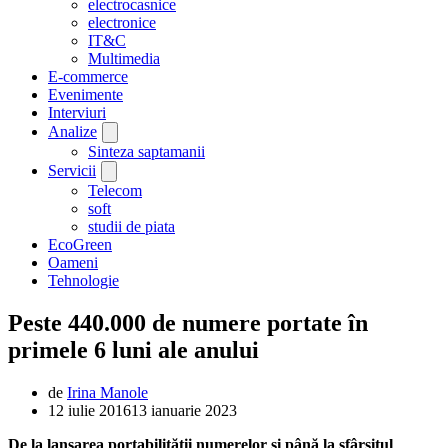
electrocasnice
electronice
IT&C
Multimedia
E-commerce
Evenimente
Interviuri
Analize
Sinteza saptamanii
Servicii
Telecom
soft
studii de piata
EcoGreen
Oameni
Tehnologie
Peste 440.000 de numere portate în
primele 6 luni ale anului
de
Irina Manole
12 iulie 2016
13 ianuarie 2023
De la lansarea portabilității numerelor și până la sfârșitul