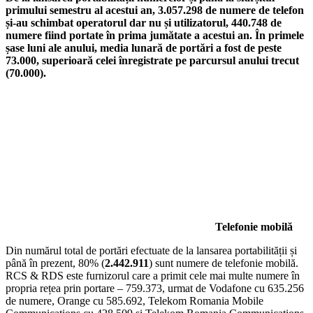
primului semestru al acestui an, 3.057.298 de numere de telefon
și-au schimbat operatorul dar nu și utilizatorul, 440.748 de
numere fiind portate în prima jumătate a acestui an. În primele
șase luni ale anului, media lunară de portări a fost de peste
73.000, superioară celei înregistrate pe parcursul anului trecut
(70.000).
Telefonie mobilă
Din numărul total de portări efectuate de la lansarea portabilității și
până în prezent, 80% (
2.442.911
) sunt numere de telefonie mobilă.
RCS & RDS este furnizorul care a primit cele mai multe numere în
propria rețea prin portare – 759.373, urmat de Vodafone cu 635.256
de numere, Orange cu 585.692, Telekom Romania Mobile