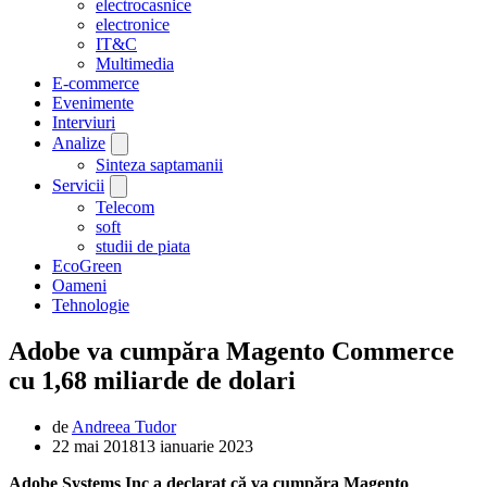
electrocasnice
electronice
IT&C
Multimedia
E-commerce
Evenimente
Interviuri
Analize
Sinteza saptamanii
Servicii
Telecom
soft
studii de piata
EcoGreen
Oameni
Tehnologie
Adobe va cumpăra Magento Commerce
cu 1,68 miliarde de dolari
de
Andreea Tudor
22 mai 2018
13 ianuarie 2023
Adobe Systems Inc a declarat că va cumpăra Magento