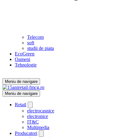
Telecom
soft
studii de piata
EcoGreen
Oameni
Tehnologie
Meniu de navigare
Meniu de navigare
Retail
electrocasnice
electronice
IT&C
Multimedia
Producatori