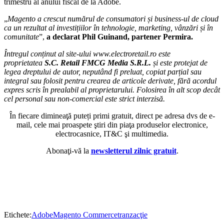
trimestru al anului fiscal de la Adobe.
„
Magento a crescut numărul de consumatori și business-ul de cloud
ca un rezultat al investițiilor în tehnologie, marketing, vânzări și în
comunitate
”,
a declarat Phil Guinand, partener Permira.
Întregul conținut al site-ului www.electroretail.ro este
proprietatea
S.C. Retail FMCG Media S.R.L.
și este protejat de
legea dreptului de autor, neputând fi preluat, copiat parțial sau
integral sau folosit pentru crearea de articole derivate, fără acordul
expres scris în prealabil al proprietarului. Folosirea în alt scop decât
cel personal sau non-comercial este strict interzisă.
În fiecare dimineaţă puteți primi gratuit, direct pe adresa dvs de e-
mail, cele mai proaspete ştiri din piaţa produselor electronice,
electrocasnice, IT&C şi multimedia.
Abonaţi-vă la
newsletterul zilnic gratuit
.
Etichete:
Adobe
Magento Commerce
tranzacţie