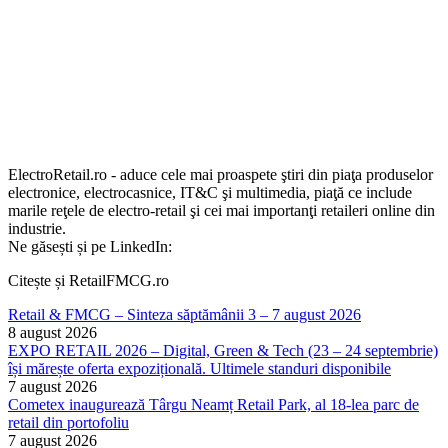
ElectroRetail.ro - aduce cele mai proaspete ştiri din piaţa produselor
electronice, electrocasnice, IT&C şi multimedia, piaţă ce include
marile reţele de electro-retail şi cei mai importanţi retaileri online din
industrie.
Ne găsești și pe LinkedIn:
Citește și RetailFMCG.ro
Retail & FMCG – Sinteza săptămânii 3 – 7 august 2026
8 august 2026
EXPO RETAIL 2026 – Digital, Green & Tech (23 – 24 septembrie)
își mărește oferta expozițională. Ultimele standuri disponibile
7 august 2026
Cometex inaugurează Târgu Neamț Retail Park, al 18-lea parc de
retail din portofoliu
7 august 2026