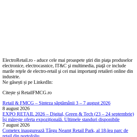
ElectroRetail.ro - aduce cele mai proaspete ştiri din piaţa produselor
electronice, electrocasnice, IT&C şi multimedia, piaţă ce include
marile reţele de electro-retail şi cei mai importanţi retaileri online din
industrie.
Ne găsești și pe LinkedIn:
Citește și RetailFMCG.ro
Retail & FMCG – Sinteza săptămânii 3 – 7 august 2026
8 august 2026
EXPO RETAIL 2026 – Digital, Green & Tech (23 – 24 septembrie)
își mărește oferta expozițională. Ultimele standuri disponibile
7 august 2026
Cometex inaugurează Târgu Neamț Retail Park, al 18-lea parc de
retail din portofoliu