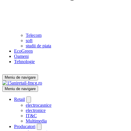
Telecom
soft
studii de piata
EcoGreen
Oameni
Tehnologie
Meniu de navigare
Meniu de navigare
Retail
electrocasnice
electronice
IT&C
Multimedia
Producatori