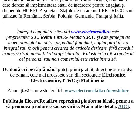
care doresc să implementeze stații de încărcare pentru angajați şi
domeniile HORECA şi retail. Stațiile de încărcare LEKTRI.CO sunt
utilizate în România, Serbia, Polonia, Germania, Franța şi Italia.
Întregul conținut al site-ului
www.electroretail.ro
este
proprietatea
S.C. Retail FMCG Media S.R.L.
și este protejat de
legea dreptului de autor, neputând fi preluat, copiat parțial sau
integral sau folosit pentru crearea de articole derivate, fără acordul
expres scris în prealabil al proprietarului. Folosirea în alt scop decât
cel personal sau non-comercial este strict interzisă.
De două ori pe săptămână
puteți primi gratuit, direct pe adresa dvs
de e-mail, cele mai proaspete ştiri din sectoarele
Electronice,
Electrocasnice, IT&C și Multimedia
.
Abonaţi-vă la newsletter aici:
www.electroretail.ro/newsletter
Publicația ElectroRetail.ro reprezintă platforma ideală pentru a
vă promova produsele sau serviciile. Mai multe detalii,
AICI
.