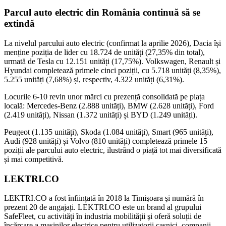
Parcul auto electric din România continuă să se
extindă
La nivelul parcului auto electric (confirmat la aprilie 2026), Dacia își
menține poziția de lider cu 18.724 de unități (27,35% din total),
urmată de Tesla cu 12.151 unități (17,75%). Volkswagen, Renault și
Hyundai completează primele cinci poziții, cu 5.718 unități (8,35%),
5.255 unități (7,68%) și, respectiv, 4.322 unități (6,31%).
Locurile 6-10 revin unor mărci cu prezență consolidată pe piața
locală: Mercedes-Benz (2.888 unități), BMW (2.628 unități), Ford
(2.419 unități), Nissan (1.372 unități) și BYD (1.249 unități).
Peugeot (1.135 unități), Skoda (1.084 unități), Smart (965 unități),
Audi (928 unități) și Volvo (810 unități) completează primele 15
poziții ale parcului auto electric, ilustrând o piață tot mai diversificată
și mai competitivă.
LEKTRI.CO
LEKTRI.CO a fost înființată în 2018 la Timişoara şi numără în
prezent 20 de angajați. LEKTRI.CO este un brand al grupului
SafeFleet, cu activități în industria mobilității şi oferă soluții de
încărcare a maşinilor electrice pentru utilizatorii casnici, companii