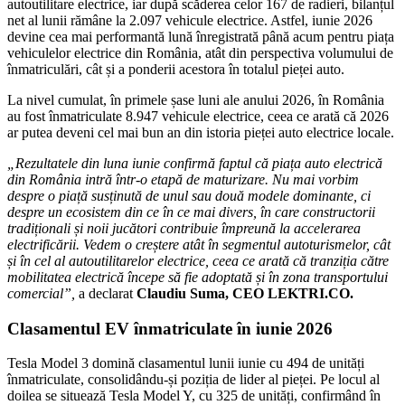
autoutilitare electrice, iar după scăderea celor 167 de radieri, bilanțul
net al lunii rămâne la 2.097 vehicule electrice. Astfel, iunie 2026
devine cea mai performantă lună înregistrată până acum pentru piața
vehiculelor electrice din România, atât din perspectiva volumului de
înmatriculări, cât și a ponderii acestora în totalul pieței auto.
La nivel cumulat, în primele șase luni ale anului 2026, în România
au fost înmatriculate 8.947 vehicule electrice, ceea ce arată că 2026
ar putea deveni cel mai bun an din istoria pieței auto electrice locale.
„Rezultatele din luna iunie confirmă faptul că piața auto electrică
din România intră într-o etapă de maturizare. Nu mai vorbim
despre o piață susținută de unul sau două modele dominante, ci
despre un ecosistem din ce în ce mai divers, în care constructorii
tradiționali și noii jucători contribuie împreună la accelerarea
electrificării. Vedem o creștere atât în segmentul autoturismelor, cât
și în cel al autoutilitarelor electrice, ceea ce arată că tranziția către
mobilitatea electrică începe să fie adoptată și în zona transportului
comercial”,
a declarat
Claudiu Suma, CEO LEKTRI.CO.
Clasamentul EV înmatriculate în iunie 2026
Tesla Model 3 domină clasamentul lunii iunie cu 494 de unități
înmatriculate, consolidându-și poziția de lider al pieței. Pe locul al
doilea se situează Tesla Model Y, cu 325 de unități, confirmând în