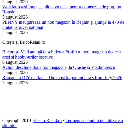
5 august 2026
Wolt lansează funcția split payments, pentru comenzile de grup, în
România
5 august 2026
PENNY inaugurează un nou magazin în Reghin și ajunge la 470 de
unități la nivel național
5 august 2026
Citește și BricoRetail.ro
București Mall anunță deschiderea ProfiArt, noul magazin dedicat
artei și hobby-urilor creative
6 august 2026
Action deschide două noi magazine, la Orăștie și Vladimirescu
5 august 2026
Romanian DIY market – The most important news from July 2026
3 august 2026
Copyright 2010-
ElectroRetail.ro
·
Termeni si conditii de utilizare a
site-ului
.