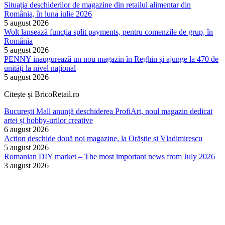
Situația deschiderilor de magazine din retailul alimentar din
România, în luna iulie 2026
5 august 2026
Wolt lansează funcția split payments, pentru comenzile de grup, în
România
5 august 2026
PENNY inaugurează un nou magazin în Reghin și ajunge la 470 de
unități la nivel național
5 august 2026
Citește și BricoRetail.ro
București Mall anunță deschiderea ProfiArt, noul magazin dedicat
artei și hobby-urilor creative
6 august 2026
Action deschide două noi magazine, la Orăștie și Vladimirescu
5 august 2026
Romanian DIY market – The most important news from July 2026
3 august 2026