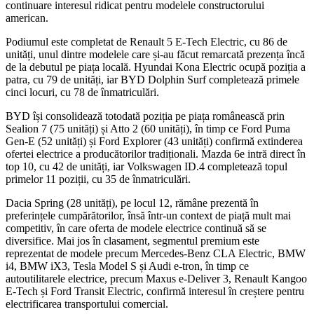
continuare interesul ridicat pentru modelele constructorului
american.
Podiumul este completat de Renault 5 E-Tech Electric, cu 86 de
unități, unul dintre modelele care și-au făcut remarcată prezența încă
de la debutul pe piața locală. Hyundai Kona Electric ocupă poziția a
patra, cu 79 de unități, iar BYD Dolphin Surf completează primele
cinci locuri, cu 78 de înmatriculări.
BYD își consolidează totodată poziția pe piața românească prin
Sealion 7 (75 unități) și Atto 2 (60 unități), în timp ce Ford Puma
Gen-E (52 unități) și Ford Explorer (43 unități) confirmă extinderea
ofertei electrice a producătorilor tradiționali. Mazda 6e intră direct în
top 10, cu 42 de unități, iar Volkswagen ID.4 completează topul
primelor 11 poziții, cu 35 de înmatriculări.
Dacia Spring (28 unități), pe locul 12, rămâne prezentă în
preferințele cumpărătorilor, însă într-un context de piață mult mai
competitiv, în care oferta de modele electrice continuă să se
diversifice. Mai jos în clasament, segmentul premium este
reprezentat de modele precum Mercedes-Benz CLA Electric, BMW
i4, BMW iX3, Tesla Model S și Audi e-tron, în timp ce
autoutilitarele electrice, precum Maxus e-Deliver 3, Renault Kangoo
E-Tech și Ford Transit Electric, confirmă interesul în creștere pentru
electrificarea transportului comercial.