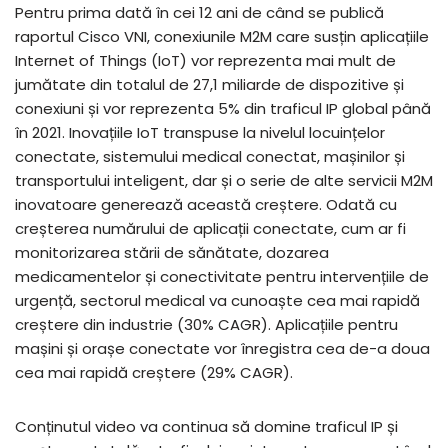
Pentru prima dată în cei 12 ani de când se publică
raportul Cisco VNI, conexiunile M2M care susțin aplicațiile
Internet of Things (IoT) vor reprezenta mai mult de
jumătate din totalul de 27,1 miliarde de dispozitive și
conexiuni și vor reprezenta 5% din traficul IP global până
în 2021. Inovațiile IoT transpuse la nivelul locuințelor
conectate, sistemului medical conectat, mașinilor și
transportului inteligent, dar și o serie de alte servicii M2M
inovatoare generează această creștere. Odată cu
creșterea numărului de aplicații conectate, cum ar fi
monitorizarea stării de sănătate, dozarea
medicamentelor și conectivitate pentru intervențiile de
urgență, sectorul medical va cunoaște cea mai rapidă
creștere din industrie (30% CAGR). Aplicațiile pentru
mașini și orașe conectate vor înregistra cea de-a doua
cea mai rapidă creștere (29% CAGR).
Conținutul video va continua să domine traficul IP și