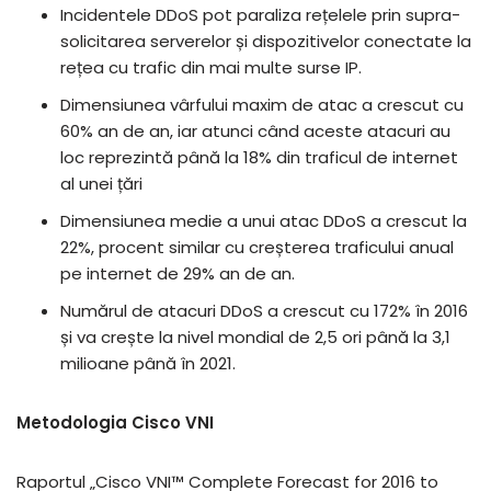
Incidentele DDoS pot paraliza rețelele prin supra-
solicitarea serverelor și dispozitivelor conectate la
rețea cu trafic din mai multe surse IP.
Dimensiunea vârfului maxim de atac a crescut cu
60% an de an, iar atunci când aceste atacuri au
loc reprezintă până la 18% din traficul de internet
al unei țări
Dimensiunea medie a unui atac DDoS a crescut la
22%, procent similar cu creșterea traficului anual
pe internet de 29% an de an.
Numărul de atacuri DDoS a crescut cu 172% în 2016
și va crește la nivel mondial de 2,5 ori până la 3,1
milioane până în 2021.
Metodologia Cisco VNI
Raportul „Cisco VNI™ Complete Forecast for 2016 to