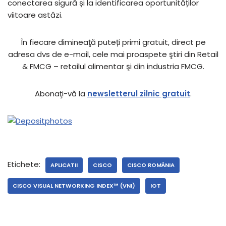
conectarea sigură și la identificarea oportunităților
viitoare astăzi.
În fiecare dimineaţă puteți primi gratuit, direct pe
adresa dvs de e-mail, cele mai proaspete ştiri din Retail
& FMCG – retailul alimentar şi din industria FMCG.
Abonaţi-vă la
newsletterul zilnic gratuit
.
Etichete:
APLICATII
CISCO
CISCO ROMÂNIA
CISCO VISUAL NETWORKING INDEX™ (VNI)
IOT