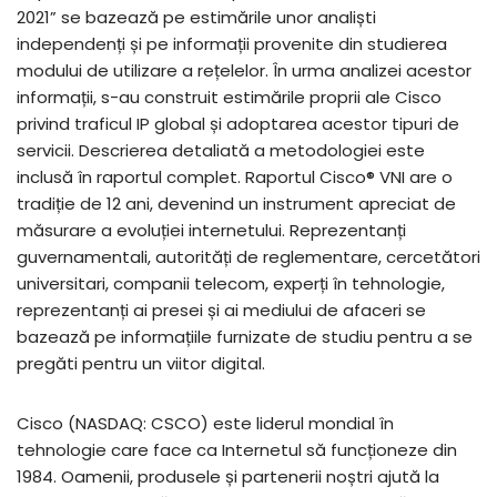
2021” se bazează pe estimările unor analiști
independenți și pe informații provenite din studierea
modului de utilizare a rețelelor. În urma analizei acestor
informații, s-au construit estimările proprii ale Cisco
privind traficul IP global și adoptarea acestor tipuri de
servicii. Descrierea detaliată a metodologiei este
inclusă în raportul complet. Raportul Cisco® VNI are o
tradiție de 12 ani, devenind un instrument apreciat de
măsurare a evoluției internetului. Reprezentanți
guvernamentali, autorități de reglementare, cercetători
universitari, companii telecom, experți în tehnologie,
reprezentanți ai presei și ai mediului de afaceri se
bazează pe informațiile furnizate de studiu pentru a se
pregăti pentru un viitor digital.
Cisco (NASDAQ: CSCO) este liderul mondial în
tehnologie care face ca Internetul să funcționeze din
1984. Oamenii, produsele și partenerii noștri ajută la