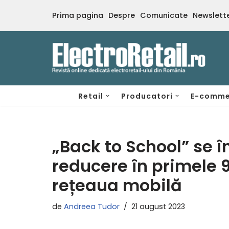
Prima pagina
Despre
Comunicate
Newslett
Sari
la
conținut
Retail
Producatori
E-comme
„Back to School” se î
reducere în primele 9 
rețeaua mobilă
de
Andreea Tudor
21 august 2023