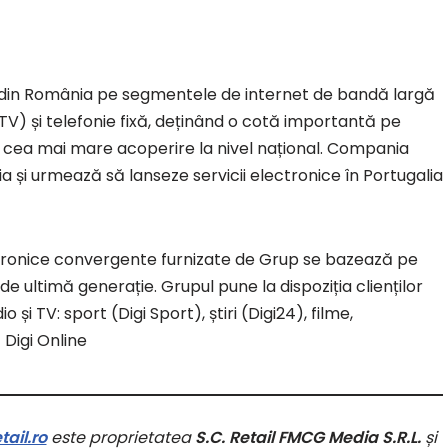
ii din România pe segmentele de internet de bandă largă
-TV) și telefonie fixă, deținând o cotă importantă pe
 cea mai mare acoperire la nivel național. Compania
ia și urmează să lanseze servicii electronice în Portugalia
lectronice convergente furnizate de Grup se bazează pe
de ultimă generație. Grupul pune la dispoziția clienților
o și TV: sport (Digi Sport), știri (Digi24), filme,
 Digi Online
ail.ro
este proprietatea
S.C. Retail FMCG Media S.R.L.
și