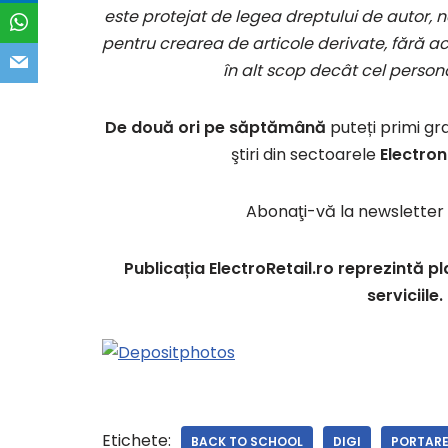
este protejat de legea dreptului de autor, ne
pentru crearea de articole derivate, fără aco
în alt scop decât cel persona
De două ori pe săptămână
puteți primi gr
ştiri din sectoarele
Electron
Abonaţi-vă la newsletter 
Publicația ElectroRetail.ro reprezintă
serviciile
Etichete:
BACK TO SCHOOL
DIGI
PORTAR