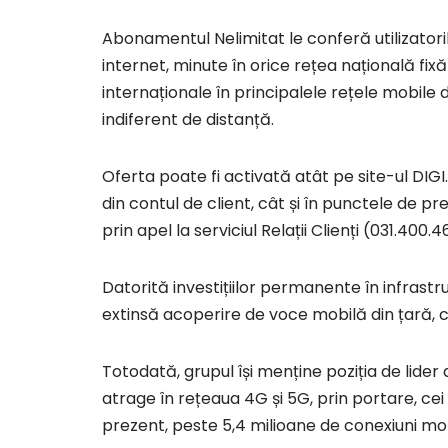
Abonamentul Nelimitat le conferă utilizatori
internet, minute în orice rețea națională fix
internaționale în principalele rețele mobile 
indiferent de distanță.
Oferta poate fi activată atât pe site-ul DIGI
din contul de client, cât și în punctele de p
prin apel la serviciul Relații Clienți (031.400.4
Datorită investițiilor permanente în infrastr
extinsă acoperire de voce mobilă din țară, c
Totodată, grupul își menține poziția de lider 
atrage în rețeaua 4G și 5G, prin portare, cei m
prezent, peste 5,4 milioane de conexiuni mob