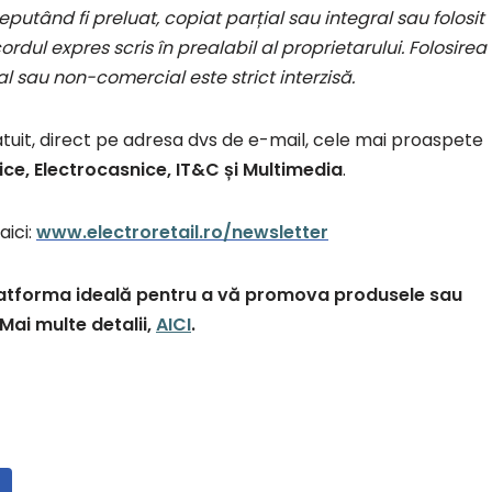
putând fi preluat, copiat parțial sau integral sau folosit
rdul expres scris în prealabil al proprietarului. Folosirea
l sau non-comercial este strict interzisă.
atuit, direct pe adresa dvs de e-mail, cele mai proaspete
ice, Electrocasnice, IT&C și Multimedia
.
aici:
www.electroretail.ro/newsletter
 platforma ideală pentru a vă promova produsele sau
. Mai multe detalii,
AICI
.
E