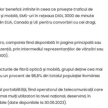
lor beneficii
infinite
în ceea ce privește traficul de
ă și mobilă, SMS-uri în rețeaua DIGI, 3000 de minute
din SUA, Canada și UE pentru convorbiri cu cei dragi,
.ro, campania fiind disponibilă în pagina principală sau
rezență, prin intermediul reprezentanților de vânzări sau
600).
ucturile de fibră optică și mobilă, grupul deține cea mai
u un procent de 98,8% din totalul populației României.
al portabilității, fiind operatorul de telecomunicații care
ai mulți utilizatori la nivel național, deservind, în
ile (date disponibile la 30.06.2023).