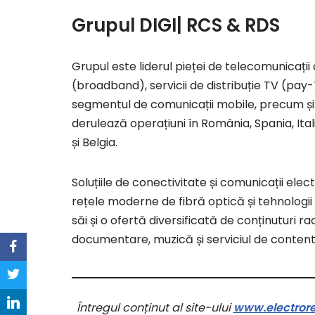
Grupul DIGI
| RCS & RDS
Grupul este liderul pieței de telecomunicaț
(broadband), servicii de distribuție TV (pay
segmentul de comunicații mobile, precum și
derulează operațiuni în România, Spania, Ital
și Belgia.
Soluțiile de conectivitate și comunicații e
rețele moderne de fibră optică și tehnologii 
săi și o ofertă diversificată de conținuturi radi
documentare, muzică și serviciul de content
Întregul conținut al site-ului
www.electroret