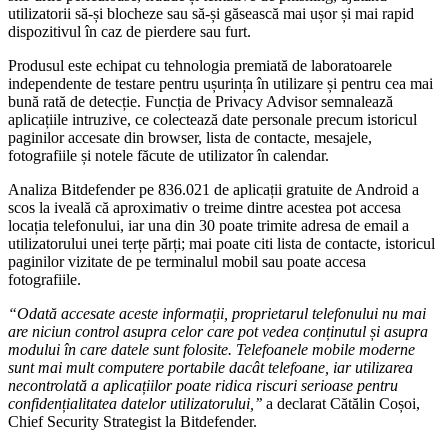
utilizatorii să-și blocheze sau să-și găsească mai ușor și mai rapid
dispozitivul în caz de pierdere sau furt.
Produsul este echipat cu tehnologia premiată de laboratoarele
independente de testare pentru ușurința în utilizare și pentru cea mai
bună rată de detecție. Funcția de Privacy Advisor semnalează
aplicațiile intruzive, ce colectează date personale precum istoricul
paginilor accesate din browser, lista de contacte, mesajele,
fotografiile și notele făcute de utilizator în calendar.
Analiza Bitdefender pe 836.021 de aplicații gratuite de Android a
scos la iveală că aproximativ o treime dintre acestea pot accesa
locația telefonului, iar una din 30 poate trimite adresa de email a
utilizatorului unei terțe părți; mai poate citi lista de contacte, istoricul
paginilor vizitate de pe terminalul mobil sau poate accesa
fotografiile.
“Odată accesate aceste informații, proprietarul telefonului nu mai
are niciun control asupra celor care pot vedea conținutul și asupra
modului în care datele sunt folosite. Telefoanele mobile moderne
sunt mai mult computere portabile dacât telefoane, iar utilizarea
necontrolată a aplicațiilor poate ridica riscuri serioase pentru
confidențialitatea datelor utilizatorului,’’
a declarat Cătălin Coșoi,
Chief Security Strategist la Bitdefender.