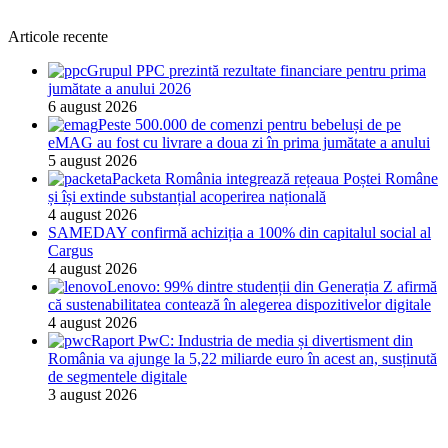
Articole recente
Grupul PPC prezintă rezultate financiare pentru prima
jumătate a anului 2026
6 august 2026
Peste 500.000 de comenzi pentru bebeluși de pe
eMAG au fost cu livrare a doua zi în prima jumătate a anului
5 august 2026
Packeta România integrează rețeaua Poștei Române
și își extinde substanțial acoperirea națională
4 august 2026
SAMEDAY confirmă achiziția a 100% din capitalul social al
Cargus
4 august 2026
Lenovo: 99% dintre studenții din Generația Z afirmă
că sustenabilitatea contează în alegerea dispozitivelor digitale
4 august 2026
Raport PwC: Industria de media și divertisment din
România va ajunge la 5,22 miliarde euro în acest an, susținută
de segmentele digitale
3 august 2026