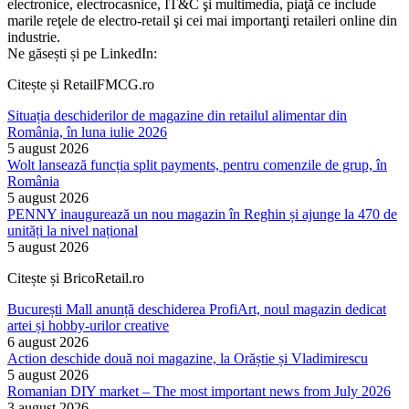
electronice, electrocasnice, IT&C şi multimedia, piaţă ce include
marile reţele de electro-retail şi cei mai importanţi retaileri online din
industrie.
Ne găsești și pe LinkedIn:
Citește și RetailFMCG.ro
Situația deschiderilor de magazine din retailul alimentar din
România, în luna iulie 2026
5 august 2026
Wolt lansează funcția split payments, pentru comenzile de grup, în
România
5 august 2026
PENNY inaugurează un nou magazin în Reghin și ajunge la 470 de
unități la nivel național
5 august 2026
Citește și BricoRetail.ro
București Mall anunță deschiderea ProfiArt, noul magazin dedicat
artei și hobby-urilor creative
6 august 2026
Action deschide două noi magazine, la Orăștie și Vladimirescu
5 august 2026
Romanian DIY market – The most important news from July 2026
3 august 2026