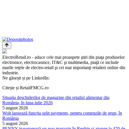
ElectroRetail.ro - aduce cele mai proaspete ştiri din piaţa produselor
electronice, electrocasnice, IT&C şi multimedia, piaţă ce include
marile reţele de electro-retail şi cei mai importanţi retaileri online din
industrie.
Ne găsești și pe LinkedIn:
Citește și RetailFMCG.ro
Situația deschiderilor de magazine din retailul alimentar din
România, în luna iulie 2026
5 august 2026
Wolt lansează funcția split payments, pentru comenzile de grup, în
România
5 august 2026
PENNY inaugurează un nou magazin în Reghin și ajunge la 470 de