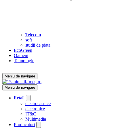
Telecom
soft
studii de piata
EcoGreen
Oameni
Tehnologie
Meniu de navigare
Meniu de navigare
Retail
electrocasnice
electronice
IT&C
Multimedia
Producatori