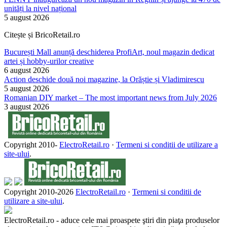
unități la nivel național
5 august 2026
Citește și BricoRetail.ro
București Mall anunță deschiderea ProfiArt, noul magazin dedicat
artei și hobby-urilor creative
6 august 2026
Action deschide două noi magazine, la Orăștie și Vladimirescu
5 august 2026
Romanian DIY market – The most important news from July 2026
3 august 2026
Copyright 2010-
ElectroRetail.ro
·
Termeni si conditii de utilizare a
site-ului
.
Copyright 2010-
2026
ElectroRetail.ro
·
Termeni si conditii de
utilizare a site-ului
.
ElectroRetail.ro - aduce cele mai proaspete ştiri din piaţa produselor