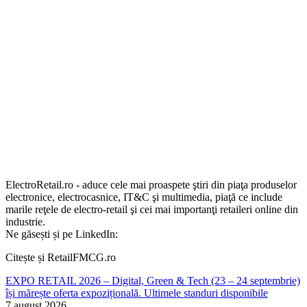
ElectroRetail.ro - aduce cele mai proaspete ştiri din piaţa produselor
electronice, electrocasnice, IT&C şi multimedia, piaţă ce include
marile reţele de electro-retail şi cei mai importanţi retaileri online din
industrie.
Ne găsești și pe LinkedIn:
Citește și RetailFMCG.ro
EXPO RETAIL 2026 – Digital, Green & Tech (23 – 24 septembrie)
își mărește oferta expozițională. Ultimele standuri disponibile
7 august 2026