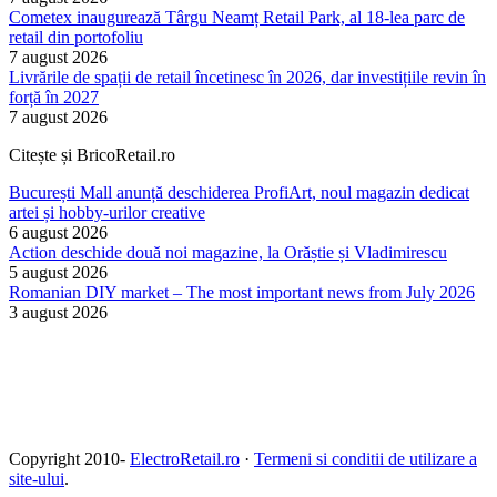
Cometex inaugurează Târgu Neamț Retail Park, al 18-lea parc de
retail din portofoliu
7 august 2026
Livrările de spații de retail încetinesc în 2026, dar investițiile revin în
forță în 2027
7 august 2026
Citește și BricoRetail.ro
București Mall anunță deschiderea ProfiArt, noul magazin dedicat
artei și hobby-urilor creative
6 august 2026
Action deschide două noi magazine, la Orăștie și Vladimirescu
5 august 2026
Romanian DIY market – The most important news from July 2026
3 august 2026
Copyright 2010-
ElectroRetail.ro
·
Termeni si conditii de utilizare a
site-ului
.