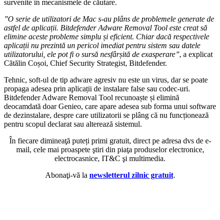
survenite în mecanismele de căutare.
’’O serie de utilizatori de Mac s-au plâns de problemele generate de
astfel de aplicații. Bitdefender Adware Removal Tool este creat să
elimine aceste probleme simplu și eficient. Chiar dacă respectivele
aplicații nu prezintă un pericol imediat pentru sistem sau datele
utilizatorului, ele pot fi o sursă nesfârșită de exasperare’’
, a explicat
Cătălin Coșoi, Chief Security Strategist, Bitdefender.
Tehnic, soft-ul de tip adware agresiv nu este un virus, dar se poate
propaga adesea prin aplicații de instalare false sau codec-uri.
Bitdefender Adware Removal Tool recunoaște și elimină
deocamdată doar Genieo, care apare adesea sub forma unui software
de dezinstalare, despre care utilizatorii se plâng că nu funcționează
pentru scopul declarat sau alterează sistemul.
În fiecare dimineaţă puteți primi gratuit, direct pe adresa dvs de e-
mail, cele mai proaspete ştiri din piaţa produselor electronice,
electrocasnice, IT&C şi multimedia.
Abonaţi-vă la
newsletterul zilnic gratuit
.