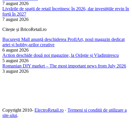
7 august 2026
Livrările de spații de retail încetinesc în 2026, dar investițiile revin în
forță în 2027
7 august 2026
Citește și BricoRetail.ro
București Mall anunță deschiderea ProfiArt, noul magazin dedicat
artei și hobby-urilor creative
6 august 2026
Action deschide două noi magazine, la Orăștie și Vladimirescu
5 august 2026
Romanian DIY market – The most important news from July 2026
3 august 2026
Copyright 2010-
ElectroRetail.ro
·
Termeni si conditii de utilizare a
site-ului
.