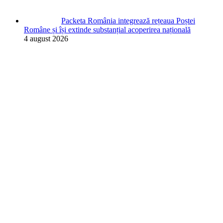
Packeta România integrează rețeaua Poștei
Române și își extinde substanțial acoperirea națională
4 august 2026