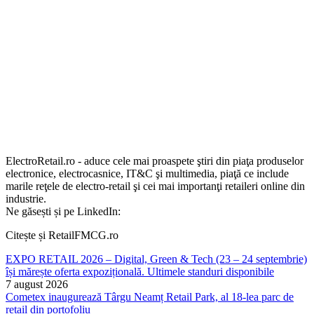
ElectroRetail.ro - aduce cele mai proaspete ştiri din piaţa produselor
electronice, electrocasnice, IT&C şi multimedia, piaţă ce include
marile reţele de electro-retail şi cei mai importanţi retaileri online din
industrie.
Ne găsești și pe LinkedIn:
Citește și RetailFMCG.ro
EXPO RETAIL 2026 – Digital, Green & Tech (23 – 24 septembrie)
își mărește oferta expozițională. Ultimele standuri disponibile
7 august 2026
Cometex inaugurează Târgu Neamț Retail Park, al 18-lea parc de
retail din portofoliu