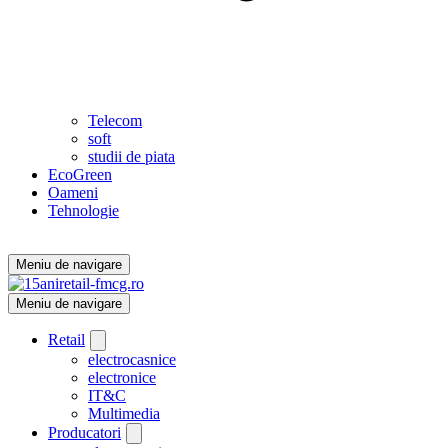
Telecom
soft
studii de piata
EcoGreen
Oameni
Tehnologie
Meniu de navigare
Meniu de navigare
Retail
electrocasnice
electronice
IT&C
Multimedia
Producatori