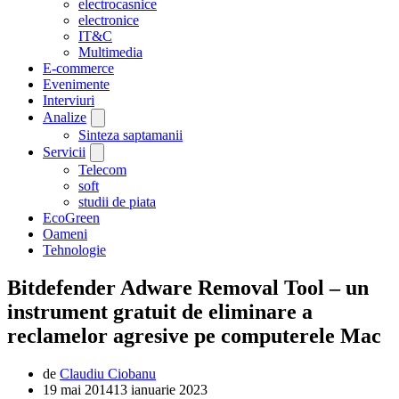
electrocasnice
electronice
IT&C
Multimedia
E-commerce
Evenimente
Interviuri
Analize
Sinteza saptamanii
Servicii
Telecom
soft
studii de piata
EcoGreen
Oameni
Tehnologie
Bitdefender Adware Removal Tool – un
instrument gratuit de eliminare a
reclamelor agresive pe computerele Mac
de
Claudiu Ciobanu
19 mai 2014
13 ianuarie 2023