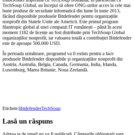
TechSoup Global, au început să ofere ONG-urilor acces la cele mai
bune produse de securitate informatică din lume în iunie 2013,
făcând disponibile produsele Bitdefender pentru organizațiile
nonprofit din Statele Unite ale Americii. Este primul program
filantropic global al unei companii IT românești – până în acest
moment 1182 de licențe au fost distribuite prin TechSoup Global
organizațiilor nonprofit, iar valoarea totală a contribuției Bitdefender
este de aproape 500.000 USD.
În perioada următoare, programul va fi extins pentru a face
produsele Bitdefender disponibile și organizațiilor nonprofit din
Austria, Australia, Belgia, Canada, Germania, India, Irlanda,
Luxemburg, Marea Britanie, Noua Zeelandă.
Etichete:
Bitdefender
TechSoup
Lasă un răspuns
Adresa ta de email nu va fi publicată.
Câmpurile obligatorii sunt