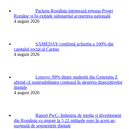
Packeta România integrează rețeaua Poștei
Române și își extinde substanțial acoperirea națională
4 august 2026
SAMEDAY confirmă achiziția a 100% din
capitalul social al Cargus
4 august 2026
Lenovo: 99% dintre studenții din Generația Z
afirmă că sustenabilitatea contează în alegerea dispozitivelor
digitale
4 august 2026
Raport PwC: Industria de media și divertisment
din România va ajunge la 5,22 miliarde euro în acest an,
susținută de segmentele digitale