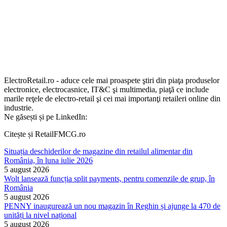
ElectroRetail.ro - aduce cele mai proaspete ştiri din piaţa produselor
electronice, electrocasnice, IT&C şi multimedia, piaţă ce include
marile reţele de electro-retail şi cei mai importanţi retaileri online din
industrie.
Ne găsești și pe LinkedIn:
Citește și RetailFMCG.ro
Situația deschiderilor de magazine din retailul alimentar din
România, în luna iulie 2026
5 august 2026
Wolt lansează funcția split payments, pentru comenzile de grup, în
România
5 august 2026
PENNY inaugurează un nou magazin în Reghin și ajunge la 470 de
unități la nivel național
5 august 2026