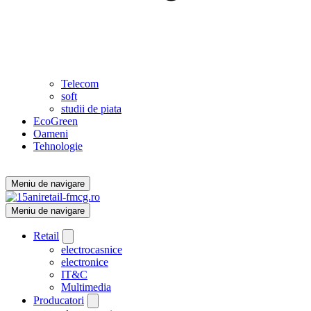
Telecom
soft
studii de piata
EcoGreen
Oameni
Tehnologie
Meniu de navigare
Meniu de navigare
Retail
electrocasnice
electronice
IT&C
Multimedia
Producatori