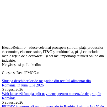
ElectroRetail.ro - aduce cele mai proaspete ştiri din piaţa produselor
electronice, electrocasnice, IT&C şi multimedia, piaţă ce include
marile reţele de electro-retail şi cei mai importanţi retaileri online din
industrie.
Ne găsești și pe LinkedIn:
Citește și RetailFMCG.ro
Situația deschiderilor de magazine din retailul alimentar din
România, în luna iulie 2026
5 august 2026
Wolt lansează funcția split payments, pentru comenzile de grup, în
România
5 august 2026
PENNY inaugurează un nou magazin în Reghin și ajunge la 470 de