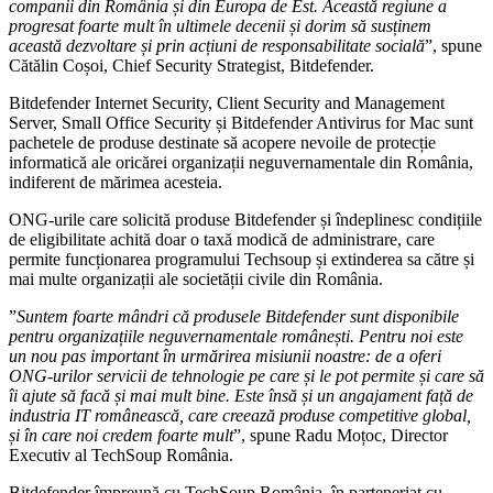
companii din România și din Europa de Est. Această regiune a
progresat foarte mult în ultimele decenii și dorim să susținem
această dezvoltare și prin acțiuni de responsabilitate socială
”, spune
Cătălin Coșoi, Chief Security Strategist, Bitdefender.
Bitdefender Internet Security, Client Security and Management
Server, Small Office Security și Bitdefender Antivirus for Mac sunt
pachetele de produse destinate să acopere nevoile de protecție
informatică ale oricărei organizații neguvernamentale din România,
indiferent de mărimea acesteia.
ONG-urile care solicită produse Bitdefender și îndeplinesc condițiile
de eligibilitate achită doar o taxă modică de administrare, care
permite funcționarea programului Techsoup și extinderea sa către și
mai multe organizații ale societății civile din România.
”
Suntem foarte mândri că produsele Bitdefender sunt disponibile
pentru organizațiile neguvernamentale românești. Pentru noi este
un nou pas important în urmărirea misiunii noastre: de a oferi
ONG-urilor servicii de tehnologie pe care și le pot permite și care să
îi ajute să facă și mai mult bine. Este însă și un angajament față de
industria IT românească, care creează produse competitive global,
și în care noi credem foarte mult
”, spune Radu Moțoc, Director
Executiv al TechSoup România.
Bitdefender împreună cu TechSoup România, în parteneriat cu