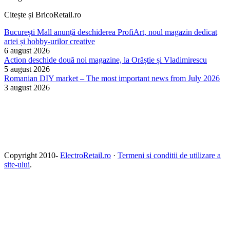
Citește și BricoRetail.ro
București Mall anunță deschiderea ProfiArt, noul magazin dedicat
artei și hobby-urilor creative
6 august 2026
Action deschide două noi magazine, la Orăștie și Vladimirescu
5 august 2026
Romanian DIY market – The most important news from July 2026
3 august 2026
Copyright 2010-
ElectroRetail.ro
·
Termeni si conditii de utilizare a
site-ului
.