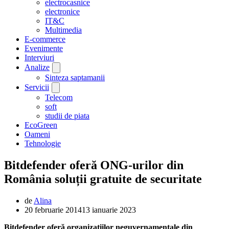
electrocasnice
electronice
IT&C
Multimedia
E-commerce
Evenimente
Interviuri
Analize
Sinteza saptamanii
Servicii
Telecom
soft
studii de piata
EcoGreen
Oameni
Tehnologie
Bitdefender oferă ONG-urilor din
România soluții gratuite de securitate
de
Alina
20 februarie 2014
13 ianuarie 2023
Bitdefender oferă organizațiilor neguvernamentale din