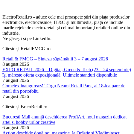
ElectroRetail.ro - aduce cele mai proaspete ştiri din piaţa produselor
electronice, electrocasnice, IT&C şi multimedia, piaţă ce include
marile reţele de electro-retail şi cei mai importanţi retaileri online din
industrie.
Ne găsești și pe LinkedIn:
Citește și RetailFMCG.ro
Retail & FMCG – Sinteza săptămânii 3 – 7 august 2026
8 august 2026
EXPO RETAIL 2026 – Digital, Green & Tech (23 – 24 septembrie)
își mărește oferta expozițională. Ultimele standuri disponibile
7 august 2026
Cometex inaugurează Târgu Neamț Retail Park, al 18-lea parc de
retail din portofoliu
7 august 2026
Citește și BricoRetail.ro
București Mall anunță deschiderea ProfiArt, noul magazin dedicat
artei și hobby-urilor creative
6 august 2026
Action deschide două noi magazine, la Orăștie și Vladimirescu