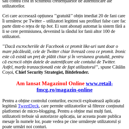
sau contra cost în schimbul credențialelor de autentificare ale
utilizatorilor.
Cei care accesează opțiunea ’’gratuită’’ obțin imediat 20 de fani care
îi urmăresc pe Twitter – utilizatori legitimi sau profiluri false care fac
parte dintr-o rețea de tip
bot
. Ei sunt abonați automat la sistem fără a
li se cere permisiunea, devenind la rândul lor fanii altor 100 de
utilizatori.
’’
Dacă escrocheriile de Facebook ce promit like-uri sunt doar o
mare păcăleală, cele de Twitter chiar livrează ceea ce promit. Ironic
este că există un preț de plătit chiar și în versiunea gratuită, pentru
că escrocii obțin datele de autentificare ale contului de Twitter.
Astfel, marfa tranzacționată este de fapt utilizatorul’
’, spune Cătălin
Coșoi,
Chief Security Strategist, Bitdefender.
Am lansat Magazinul Online
www.retail-
fmcg.ro/magazin-online
Pentru a obține controlul conturilor, escrocii exploatează aplicația
legitimă
TweetDeck
, care permite utilizatorilor să filtreze conținutul
platformei de micro-blogging. Pentru a obține mai mulți fani,
utilizatorii trebuie să autorizeze aplicația, iar aceasta poate publica
mesaje în numele lor, poate vedea pe cine urmărește utilizatorul și
poate urmări noi conturi.