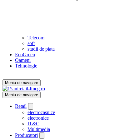
Telecom
soft
studii de piata
EcoGreen
Oameni
Tehnologie
Meniu de navigare
Meniu de navigare
Retail
electrocasnice
electronice
IT&C
Multimedia
Producatori