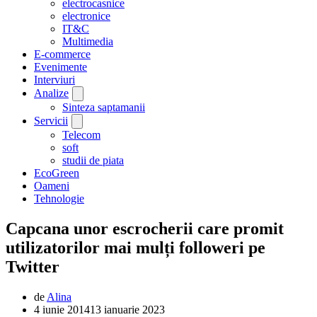
electrocasnice
electronice
IT&C
Multimedia
E-commerce
Evenimente
Interviuri
Analize
Sinteza saptamanii
Servicii
Telecom
soft
studii de piata
EcoGreen
Oameni
Tehnologie
Capcana unor escrocherii care promit
utilizatorilor mai mulți followeri pe
Twitter
de
Alina
4 iunie 2014
13 ianuarie 2023