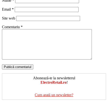
Nume
*
Email
*
Site web
Comentariu
*
Abonează-te la newsletterul
ElectroRetail.ro
!
Cum arată un newsletter?