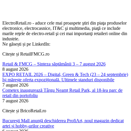
ElectroRetail.ro - aduce cele mai proaspete ştiri din piaţa produselor
electronice, electrocasnice, IT&C şi multimedia, piaţă ce include
marile reţele de electro-retail şi cei mai importanţi retaileri online din
industrie.
Ne găsești și pe LinkedIn:
Citește și RetailFMCG.ro
Retail & FMCG – Sinteza săptămânii 3 – 7 august 2026
8 august 2026
EXPO RETAIL 2026 – Digital, Green & Tech (23 – 24 septembrie)
își mărește oferta expozițională. Ultimele standuri disponibile
7 august 2026
Cometex inaugurează Târgu Neamț Retail Park, al 18-lea parc de
retail din portofoliu
7 august 2026
Citește și BricoRetail.ro
București Mall anunță deschiderea ProfiArt, noul magazin dedicat
artei și hobby-urilor creative