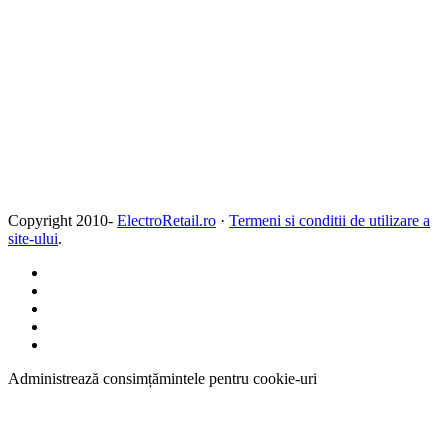
Copyright 2010-
ElectroRetail.ro
·
Termeni si conditii de utilizare a
site-ului
.
Administrează consimțămintele pentru cookie-uri