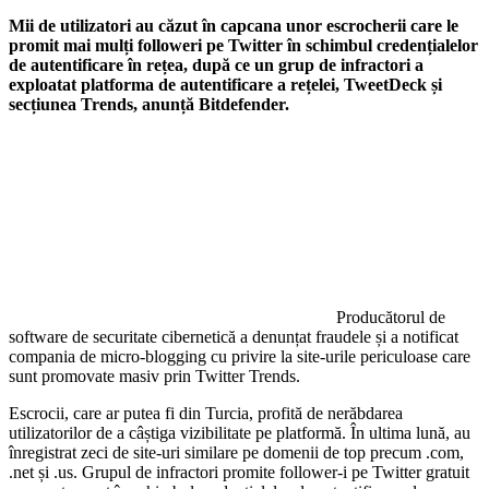
Mii de utilizatori au căzut în capcana unor escrocherii care le
promit mai mulți followeri pe Twitter în schimbul credențialelor
de autentificare în rețea, după ce un grup de infractori a
exploatat platforma de autentificare a rețelei, TweetDeck și
secțiunea Trends, anunță Bitdefender.
Producătorul de
software de securitate cibernetică a denunțat fraudele și a notificat
compania de micro-blogging cu privire la site-urile periculoase care
sunt promovate masiv prin Twitter Trends.
Escrocii, care ar putea fi din Turcia, profită de nerăbdarea
utilizatorilor de a câștiga vizibilitate pe platformă. În ultima lună, au
înregistrat zeci de site-uri similare pe domenii de top precum .com,
.net și .us. Grupul de infractori promite follower-i pe Twitter gratuit