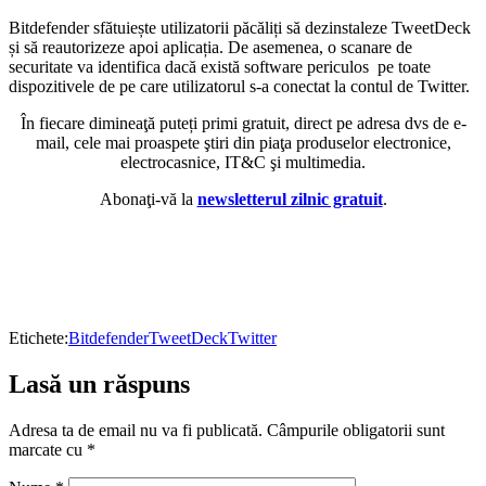
Bitdefender sfătuiește utilizatorii păcăliți să dezinstaleze TweetDeck
și să reautorizeze apoi aplicația. De asemenea, o scanare de
securitate va identifica dacă există software periculos pe toate
dispozitivele de pe care utilizatorul s-a conectat la contul de Twitter.
În fiecare dimineaţă puteți primi gratuit, direct pe adresa dvs de e-
mail, cele mai proaspete ştiri din piaţa produselor electronice,
electrocasnice, IT&C şi multimedia.
Abonaţi-vă la
newsletterul zilnic gratuit
.
Etichete:
Bitdefender
TweetDeck
Twitter
Lasă un răspuns
Adresa ta de email nu va fi publicată.
Câmpurile obligatorii sunt
marcate cu
*