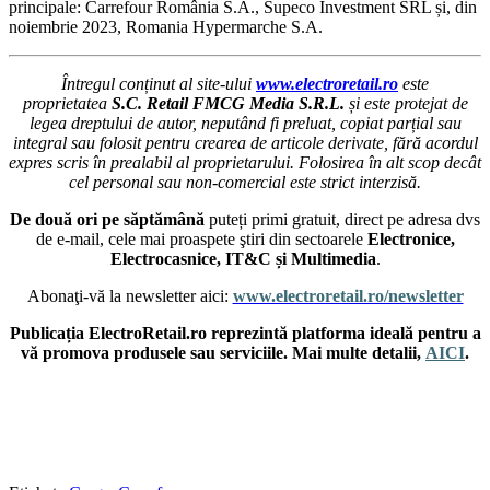
principale: Carrefour România S.A., Supeco Investment SRL și, din
noiembrie 2023, Romania Hypermarche S.A.
Întregul conținut al site-ului
www.electroretail.ro
este
proprietatea
S.C. Retail FMCG Media S.R.L.
și este protejat de
legea dreptului de autor, neputând fi preluat, copiat parțial sau
integral sau folosit pentru crearea de articole derivate, fără acordul
expres scris în prealabil al proprietarului. Folosirea în alt scop decât
cel personal sau non-comercial este strict interzisă.
De două ori pe săptămână
puteți primi gratuit, direct pe adresa dvs
de e-mail, cele mai proaspete ştiri din sectoarele
Electronice,
Electrocasnice, IT&C și Multimedia
.
Abonaţi-vă la newsletter aici:
www.electroretail.ro/newsletter
Publicația ElectroRetail.ro reprezintă platforma ideală pentru a
vă promova produsele sau serviciile. Mai multe detalii,
AICI
.