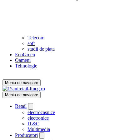
Telecom
soft
studii de piata
EcoGreen
Oameni
Tehnologie
Meniu de navigare
Meniu de navigare
Retail
electrocasnice
electronice
IT&C
Multimedia
Producatori