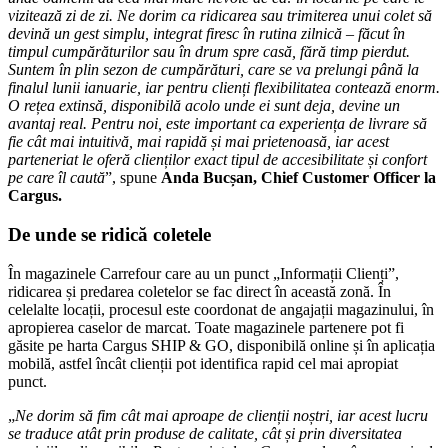
vizitează zi de zi. Ne dorim ca ridicarea sau trimiterea unui colet să
devină un gest simplu, integrat firesc în rutina zilnică – făcut în
timpul cumpărăturilor sau în drum spre casă, fără timp pierdut.
Suntem în plin sezon de cumpărături, care se va prelungi până la
finalul lunii ianuarie, iar pentru clienți flexibilitatea contează enorm.
O rețea extinsă, disponibilă acolo unde ei sunt deja, devine un
avantaj real. Pentru noi, este important ca experiența de livrare să
fie cât mai intuitivă, mai rapidă și mai prietenoasă, iar acest
parteneriat le oferă clienților exact tipul de accesibilitate și confort
pe care îl caută
”, spune
Anda Bucșan, Chief Customer Officer la
Cargus.
De unde se ridică coletele
În magazinele Carrefour care au un punct „Informații Clienți”,
ridicarea și predarea coletelor se fac direct în această zonă. În
celelalte locații, procesul este coordonat de angajații magazinului, în
apropierea caselor de marcat. Toate magazinele partenere pot fi
găsite pe harta Cargus SHIP & GO, disponibilă online și în aplicația
mobilă, astfel încât clienții pot identifica rapid cel mai apropiat
punct.
„
Ne dorim să fim cât mai aproape de clienții noștri, iar acest lucru
se traduce atât prin produse de calitate, cât și prin diversitatea