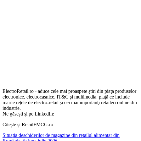
ElectroRetail.ro - aduce cele mai proaspete ştiri din piaţa produselor
electronice, electrocasnice, IT&C şi multimedia, piaţă ce include
marile reţele de electro-retail şi cei mai importanţi retaileri online din
industrie.
Ne găsești și pe LinkedIn:
Citește și RetailFMCG.ro
Situația deschiderilor de magazine din retailul alimentar din
România, în luna iulie 2026