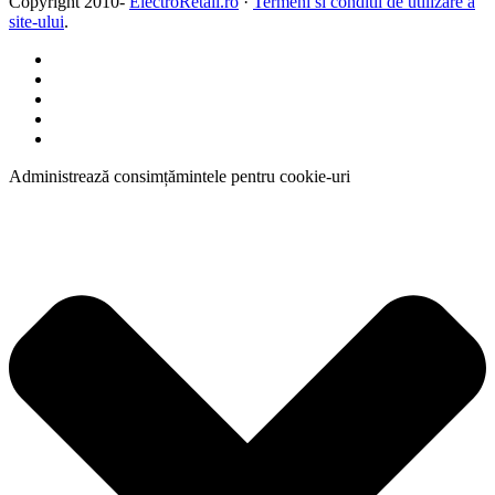
Copyright 2010-
ElectroRetail.ro
·
Termeni si conditii de utilizare a
site-ului
.
Administrează consimțămintele pentru cookie-uri