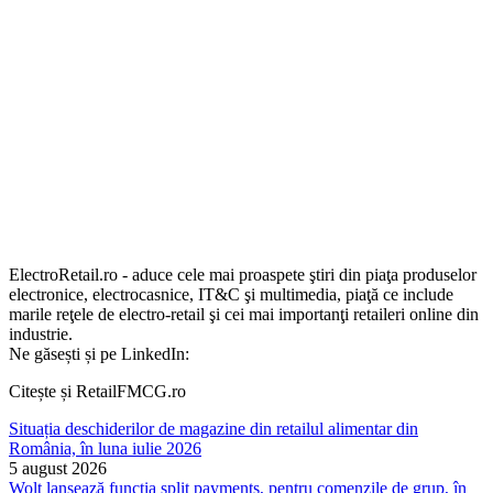
ElectroRetail.ro - aduce cele mai proaspete ştiri din piaţa produselor
electronice, electrocasnice, IT&C şi multimedia, piaţă ce include
marile reţele de electro-retail şi cei mai importanţi retaileri online din
industrie.
Ne găsești și pe LinkedIn:
Citește și RetailFMCG.ro
Situația deschiderilor de magazine din retailul alimentar din
România, în luna iulie 2026
5 august 2026
Wolt lansează funcția split payments, pentru comenzile de grup, în