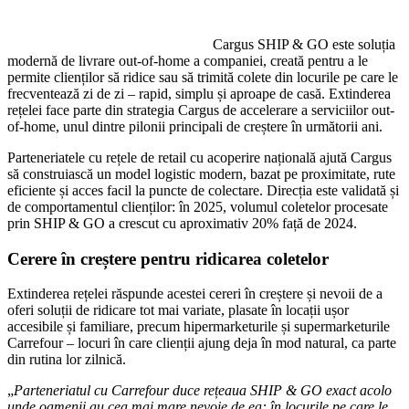
Cargus SHIP & GO este soluția
modernă de livrare out-of-home a companiei, creată pentru a le
permite clienților să ridice sau să trimită colete din locurile pe care le
frecventează zi de zi – rapid, simplu și aproape de casă. Extinderea
rețelei face parte din strategia Cargus de accelerare a serviciilor out-
of-home, unul dintre pilonii principali de creștere în următorii ani.
Parteneriatele cu rețele de retail cu acoperire națională ajută Cargus
să construiască un model logistic modern, bazat pe proximitate, rute
eficiente și acces facil la puncte de colectare. Direcția este validată și
de comportamentul clienților: în 2025, volumul coletelor procesate
prin SHIP & GO a crescut cu aproximativ 20% față de 2024.
Cerere în creștere pentru ridicarea coletelor
Extinderea rețelei răspunde acestei cereri în creștere și nevoii de a
oferi soluții de ridicare tot mai variate, plasate în locații ușor
accesibile și familiare, precum hipermarketurile și supermarketurile
Carrefour – locuri în care clienții ajung deja în mod natural, ca parte
din rutina lor zilnică.
„
Parteneriatul cu Carrefour duce rețeaua SHIP & GO exact acolo
unde oamenii au cea mai mare nevoie de ea: în locurile pe care le