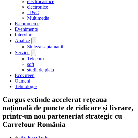
electrocasnice
electronice
IT&C
Multimedia
E-commerce
Evenimente
Interviuri
Analize
Sinteza saptamanii
Servicii
Telecom
soft
studii de piata
EcoGreen
Oameni
Tehnologie
Cargus extinde accelerat rețeaua
națională de puncte de ridicare și livrare,
printr-un nou parteneriat strategic cu
Carrefour România
de
Andreea Tudor