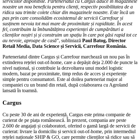
serviciilor disponibile. Parteneriatul cu Cargus aduce în magazinele
noastre un nou beneficiu pentru clienți, respectiv posibilitatea de a
ridica sau trimite colete chiar din magazinele noastre. Este încă un
pas prin care consolidăm ecosistemul de servicii Carrefour și
susținem nevoia tot mai mare de proximitate și rapiditate. În acest
fel, contribuim la îmbunătățirea experienței de cumpărături a
clienților noștri și și construim un spațiu în care pot găsi rapid tot ce
au nevoie, aproape de casă
”, subliniază
Paul Batog, Director
Retail Media, Data Science și Servicii, Carrefour România.
Parteneriatul dintre Cargus și Carrefour marchează un nou pas în
extinderea rețelei out-of-home, care a depășit deja 2.000 de puncte la
nivel național, și contribuie la dezvoltarea unui model logistic
modern, bazat pe proximitate, timp redus de acces și experiențe
simple pentru consumatori. Este al doilea parteneriat major al
companiei cu un brand din retail, după colaborarea cu Agroland
lansată în toamnă.
Cargus
Cu peste 30 de ani de experiență, Cargus este prima companie de
curierat de pe piața românească. În prezent, compania are peste
2.600 de angajați și colaboratori, oferind o gamă largă de servicii de
curierat: livrare la domiciliu și servicii out-of-home, prin intermediul
rețelei naționale SHIP & GO, care permite clienților să ridice sau să