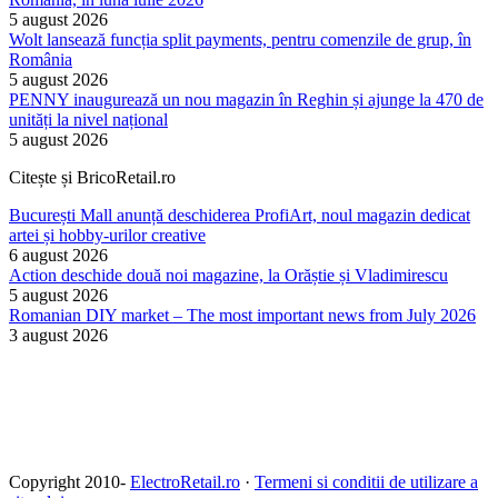
5 august 2026
Wolt lansează funcția split payments, pentru comenzile de grup, în
România
5 august 2026
PENNY inaugurează un nou magazin în Reghin și ajunge la 470 de
unități la nivel național
5 august 2026
Citește și BricoRetail.ro
București Mall anunță deschiderea ProfiArt, noul magazin dedicat
artei și hobby-urilor creative
6 august 2026
Action deschide două noi magazine, la Orăștie și Vladimirescu
5 august 2026
Romanian DIY market – The most important news from July 2026
3 august 2026
Copyright 2010-
ElectroRetail.ro
·
Termeni si conditii de utilizare a