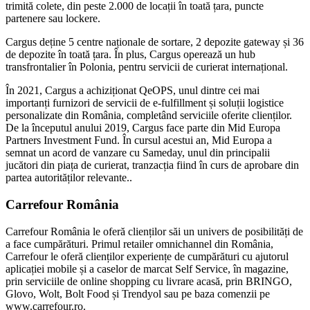
trimită colete, din peste 2.000 de locații în toată țara, puncte
partenere sau lockere.
Cargus deține 5 centre naționale de sortare, 2 depozite gateway și 36
de depozite în toată țara. În plus, Cargus operează un hub
transfrontalier în Polonia, pentru servicii de curierat internațional.
În 2021, Cargus a achiziționat QeOPS, unul dintre cei mai
importanți furnizori de servicii de e-fulfillment și soluții logistice
personalizate din România, completând serviciile oferite clienților.
De la începutul anului 2019, Cargus face parte din Mid Europa
Partners Investment Fund. În cursul acestui an, Mid Europa a
semnat un acord de vanzare cu Sameday, unul din principalii
jucători din piața de curierat, tranzacția fiind în curs de aprobare din
partea autorităților relevante..
Carrefour România
Carrefour România le oferă clienților săi un univers de posibilități de
a face cumpărături. Primul retailer omnichannel din România,
Carrefour le oferă clienților experiențe de cumpărături cu ajutorul
aplicației mobile și a caselor de marcat Self Service, în magazine,
prin serviciile de online shopping cu livrare acasă, prin BRINGO,
Glovo, Wolt, Bolt Food și Trendyol sau pe baza comenzii pe
www.carrefour.ro.