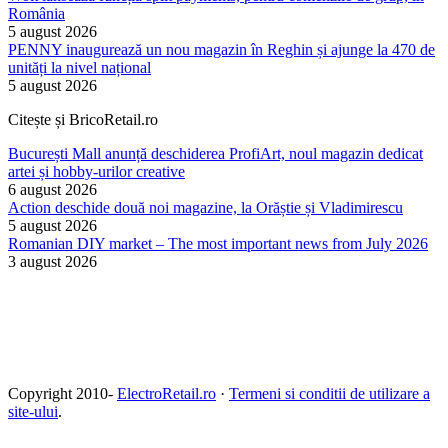
România
5 august 2026
PENNY inaugurează un nou magazin în Reghin și ajunge la 470 de
unități la nivel național
5 august 2026
Citește și BricoRetail.ro
București Mall anunță deschiderea ProfiArt, noul magazin dedicat
artei și hobby-urilor creative
6 august 2026
Action deschide două noi magazine, la Orăștie și Vladimirescu
5 august 2026
Romanian DIY market – The most important news from July 2026
3 august 2026
Copyright 2010-
ElectroRetail.ro
·
Termeni si conditii de utilizare a
site-ului
.