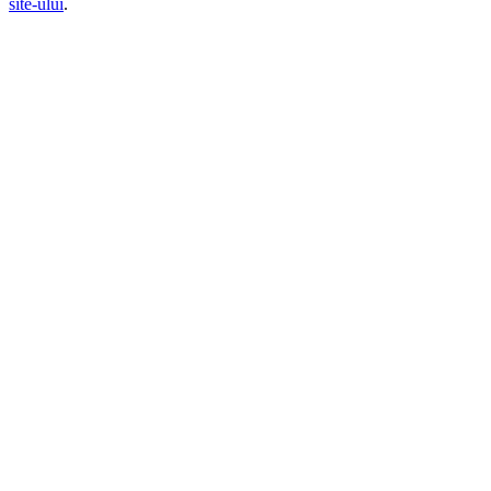
site-ului
.