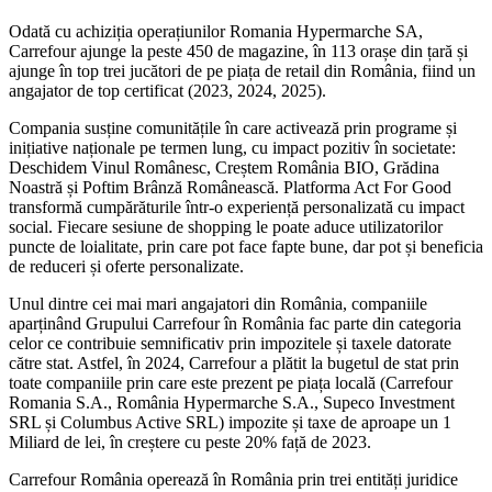
Odată cu achiziția operațiunilor Romania Hypermarche SA,
Carrefour ajunge la peste 450 de magazine, în 113 orașe din țară și
ajunge în top trei jucători de pe piața de retail din România, fiind un
angajator de top certificat (2023, 2024, 2025).
Compania susține comunitățile în care activează prin programe și
inițiative naționale pe termen lung, cu impact pozitiv în societate:
Deschidem Vinul Românesc, Creștem România BIO, Grădina
Noastră și Poftim Brânză Românească. Platforma Act For Good
transformă cumpărăturile într-o experiență personalizată cu impact
social. Fiecare sesiune de shopping le poate aduce utilizatorilor
puncte de loialitate, prin care pot face fapte bune, dar pot și beneficia
de reduceri și oferte personalizate.
Unul dintre cei mai mari angajatori din România, companiile
aparținând Grupului Carrefour în România fac parte din categoria
celor ce contribuie semnificativ prin impozitele și taxele datorate
către stat. Astfel, în 2024, Carrefour a plătit la bugetul de stat prin
toate companiile prin care este prezent pe piața locală (Carrefour
Romania S.A., România Hypermarche S.A., Supeco Investment
SRL și Columbus Active SRL) impozite și taxe de aproape un 1
Miliard de lei, în creștere cu peste 20% față de 2023.
Carrefour România operează în România prin trei entități juridice