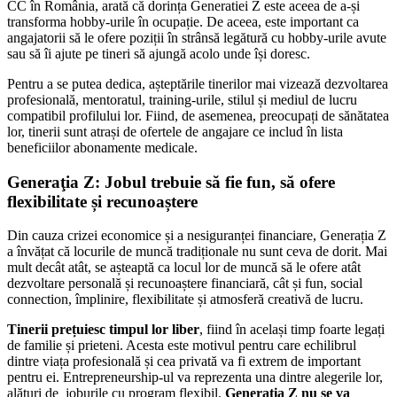
CC în România, arată că dorința Generatiei Z este aceea de a-și
transforma hobby-urile în ocupație. De aceea, este important ca
angajatorii să le ofere poziții în strânsă legătură cu hobby-urile avute
sau să îi ajute pe tineri să ajungă acolo unde își doresc.
Pentru a se putea dedica, așteptările tinerilor mai vizează dezvoltarea
profesională, mentoratul, training-urile, stilul și mediul de lucru
compatibil profilului lor. Fiind, de asemenea, preocupați de sănătatea
lor, tinerii sunt atrași de ofertele de angajare ce includ în lista
beneficiilor abonamente medicale.
Generaţia Z: Jobul trebuie să fie fun, să ofere
flexibilitate și recunoaștere
Din cauza crizei economice și a nesiguranței financiare, Generația Z
a învățat că locurile de muncă tradiționale nu sunt ceva de dorit. Mai
mult decât atât, se așteaptă ca locul lor de muncă să le ofere atât
dezvoltare personală și recunoaștere financiară, cât și fun, social
connection, împlinire, flexibilitate și atmosferă creativă de lucru.
Tinerii prețuiesc timpul lor liber
, fiind în același timp foarte legați
de familie și prieteni. Acesta este motivul pentru care echilibrul
dintre viața profesională și cea privată va fi extrem de important
pentru ei. Entrepreneurship-ul va reprezenta una dintre alegerile lor,
alături de joburile cu program flexibil.
Generația Z nu se va