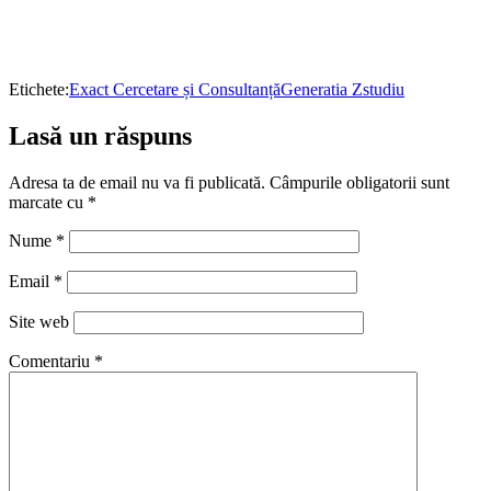
Etichete:
Exact Cercetare și Consultanță
Generatia Z
studiu
Lasă un răspuns
Adresa ta de email nu va fi publicată.
Câmpurile obligatorii sunt
marcate cu
*
Nume
*
Email
*
Site web
Comentariu
*