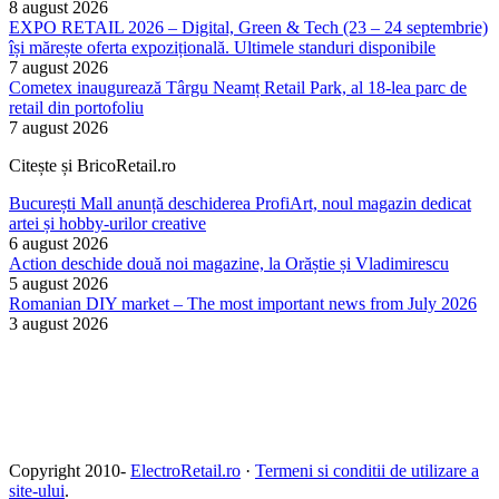
8 august 2026
EXPO RETAIL 2026 – Digital, Green & Tech (23 – 24 septembrie)
își mărește oferta expozițională. Ultimele standuri disponibile
7 august 2026
Cometex inaugurează Târgu Neamț Retail Park, al 18-lea parc de
retail din portofoliu
7 august 2026
Citește și BricoRetail.ro
București Mall anunță deschiderea ProfiArt, noul magazin dedicat
artei și hobby-urilor creative
6 august 2026
Action deschide două noi magazine, la Orăștie și Vladimirescu
5 august 2026
Romanian DIY market – The most important news from July 2026
3 august 2026
Copyright 2010-
ElectroRetail.ro
·
Termeni si conditii de utilizare a
site-ului
.