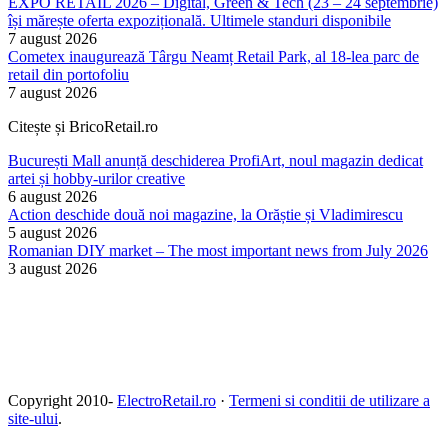
EXPO RETAIL 2026 – Digital, Green & Tech (23 – 24 septembrie)
își mărește oferta expozițională. Ultimele standuri disponibile
7 august 2026
Cometex inaugurează Târgu Neamț Retail Park, al 18-lea parc de
retail din portofoliu
7 august 2026
Citește și BricoRetail.ro
București Mall anunță deschiderea ProfiArt, noul magazin dedicat
artei și hobby-urilor creative
6 august 2026
Action deschide două noi magazine, la Orăștie și Vladimirescu
5 august 2026
Romanian DIY market – The most important news from July 2026
3 august 2026
Copyright 2010-
ElectroRetail.ro
·
Termeni si conditii de utilizare a
site-ului
.