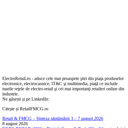
ElectroRetail.ro - aduce cele mai proaspete ştiri din piaţa produselor
electronice, electrocasnice, IT&C şi multimedia, piaţă ce include
marile reţele de electro-retail şi cei mai importanţi retaileri online din
industrie.
Ne găsești și pe LinkedIn:
Citește și RetailFMCG.ro
Retail & FMCG – Sinteza săptămânii 3 – 7 august 2026
8 august 2026