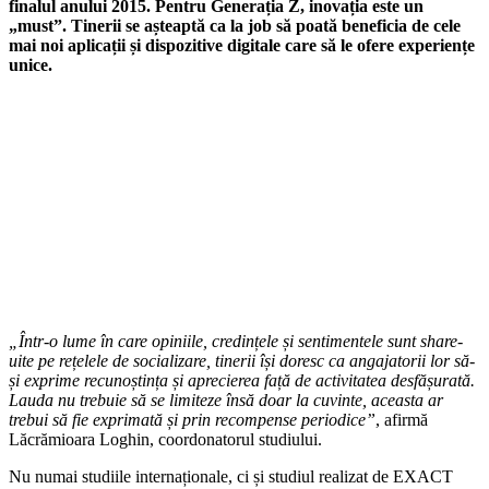
finalul anului 2015. Pentru Generația Z, inovația este un
„must”. Tinerii se așteaptă ca la job să poată beneficia de cele
mai noi aplicații și dispozitive digitale care să le ofere experiențe
unice.
„Într-o lume în care opiniile, credințele și sentimentele sunt share-
uite pe rețelele de socializare, tinerii își doresc ca angajatorii lor să-
și exprime recunoștința și aprecierea față de activitatea desfășurată.
Lauda nu trebuie să se limiteze însă doar la cuvinte, aceasta ar
trebui să fie exprimată și prin recompense periodice”
, afirmă
Lăcrămioara Loghin, coordonatorul studiului.
Nu numai studiile internaționale, ci și studiul realizat de EXACT