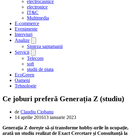
electrocasnice
electronice
IT&C
Multimedia
E-commerce
Evenimente
Interviuri
Analize
Sinteza saptamanii
Servicii
Telecom
soft
studii de piata
EcoGreen
Oameni
Tehnologie
Ce joburi preferă Generația Z (studiu)
de
Claudiu Ciobanu
14 aprilie 2016
13 ianuarie 2023
Generaţia Z doreşte să-și transforme hobby-urile în ocupație,
arată un studiu realizat de Exact Cercetare și Consultanță la