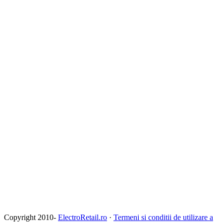
Copyright 2010-
ElectroRetail.ro
·
Termeni si conditii de utilizare a