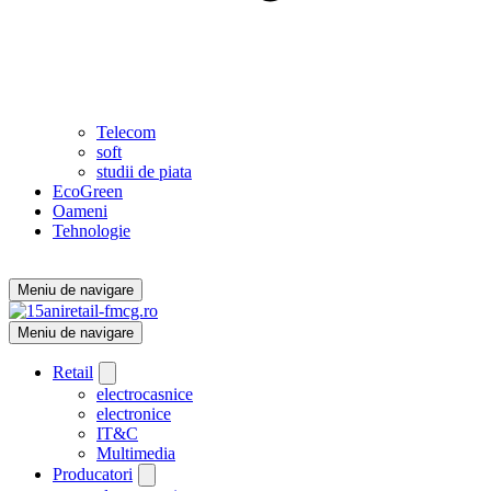
Telecom
soft
studii de piata
EcoGreen
Oameni
Tehnologie
Meniu de navigare
Meniu de navigare
Retail
electrocasnice
electronice
IT&C
Multimedia
Producatori