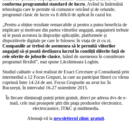
conforma programului standard de lucru
. Având la îndemână
tehnologia care le permite să comunice oricând și de oriunde,
programul clasic de lucru va fi dificil de aplicat în cazul lor.
„Pentru a obține rezultate remarcabile și pentru a putea beneficia de
implicare și motivare din partea viitorilor angajați, angajatorii trebuie
să le pună acestora la dispoziție aplicațiile, platformele și
dispozitivele digitale pe care le folosesc în viața de zi cu zi.
Companiile ar trebui de asemenea să le permită viitorilor
angajați să-și poată desfășura lucrul în condiții diferite față de
cele oferite de joburile clasice
, luând de asemenea în considerare
programul flexibil”, mai spune Lăcrămioara Loghin.
Studiul calitativ a fost realizat de Exact Cercetare și Consultanță prin
intermediul a 12 Focus Grupuri, la care au participat ftineri cu vârsta
cuprinsă între 14-24 de ani. Focus Grupurile au avut loc în
București, în intervalul 16-27 noiembrie 2015.
În fiecare dimineaţă puteți primi gratuit, direct pe adresa dvs de e-
mail, cele mai proaspete ştiri din piaţa produselor electronice,
electrocasnice, IT&C şi multimedia.
Abonaţi-vă la
newsletterul zilnic gratuit
.