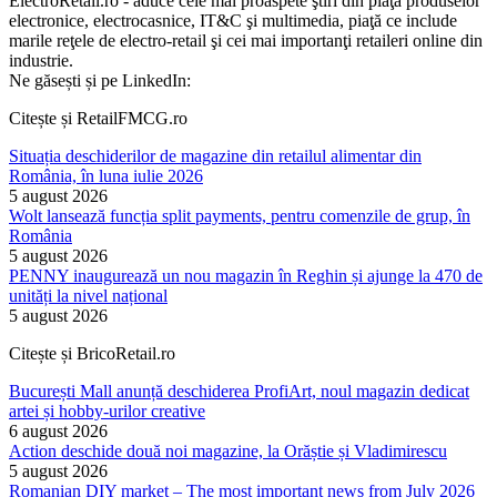
ElectroRetail.ro - aduce cele mai proaspete ştiri din piaţa produselor
electronice, electrocasnice, IT&C şi multimedia, piaţă ce include
marile reţele de electro-retail şi cei mai importanţi retaileri online din
industrie.
Ne găsești și pe LinkedIn:
Citește și RetailFMCG.ro
Situația deschiderilor de magazine din retailul alimentar din
România, în luna iulie 2026
5 august 2026
Wolt lansează funcția split payments, pentru comenzile de grup, în
România
5 august 2026
PENNY inaugurează un nou magazin în Reghin și ajunge la 470 de
unități la nivel național
5 august 2026
Citește și BricoRetail.ro
București Mall anunță deschiderea ProfiArt, noul magazin dedicat
artei și hobby-urilor creative
6 august 2026
Action deschide două noi magazine, la Orăștie și Vladimirescu
5 august 2026
Romanian DIY market – The most important news from July 2026