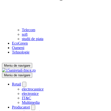
Telecom
soft
studii de piata
EcoGreen
Oameni
Tehnologie
Meniu de navigare
Meniu de navigare
Retail
electrocasnice
electronice
IT&C
Multimedia
Producatori