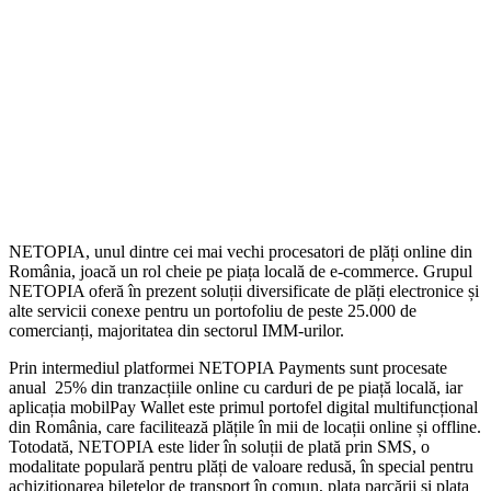
NETOPIA, unul dintre cei mai vechi procesatori de plăți online din
România, joacă un rol cheie pe piața locală de e-commerce. Grupul
NETOPIA oferă în prezent soluții diversificate de plăți electronice și
alte servicii conexe pentru un portofoliu de peste 25.000 de
comercianți, majoritatea din sectorul IMM-urilor.
Prin intermediul platformei NETOPIA Payments sunt procesate
anual 25% din tranzacțiile online cu carduri de pe piață locală, iar
aplicația mobilPay Wallet este primul portofel digital multifuncțional
din România, care facilitează plățile în mii de locații online și offline.
Totodată, NETOPIA este lider în soluții de plată prin SMS, o
modalitate populară pentru plăți de valoare redusă, în special pentru
achiziționarea biletelor de transport în comun, plata parcării și plata