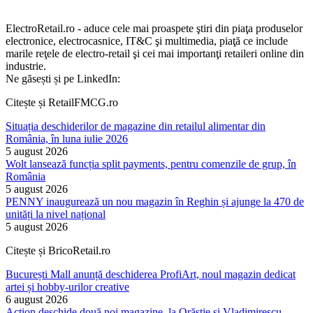
ElectroRetail.ro - aduce cele mai proaspete ştiri din piaţa produselor
electronice, electrocasnice, IT&C şi multimedia, piaţă ce include
marile reţele de electro-retail şi cei mai importanţi retaileri online din
industrie.
Ne găsești și pe LinkedIn:
Citește și RetailFMCG.ro
Situația deschiderilor de magazine din retailul alimentar din
România, în luna iulie 2026
5 august 2026
Wolt lansează funcția split payments, pentru comenzile de grup, în
România
5 august 2026
PENNY inaugurează un nou magazin în Reghin și ajunge la 470 de
unități la nivel național
5 august 2026
Citește și BricoRetail.ro
București Mall anunță deschiderea ProfiArt, noul magazin dedicat
artei și hobby-urilor creative
6 august 2026
Action deschide două noi magazine, la Orăștie și Vladimirescu