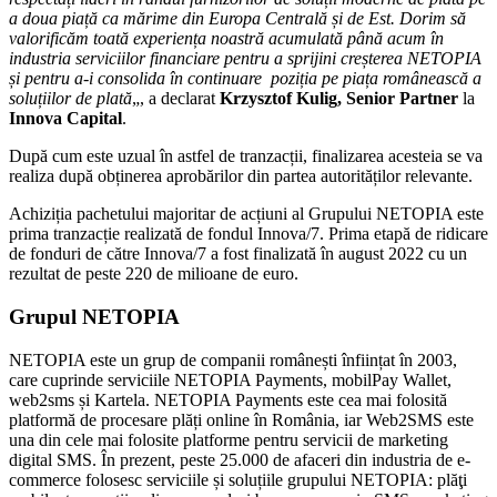
a doua piață ca mărime din Europa Centrală și de Est. Dorim să
valorificăm toată experiența noastră acumulată până acum în
industria serviciilor financiare pentru a sprijini creșterea NETOPIA
și pentru a-i consolida în continuare poziția pe piața românească a
soluțiilor de plată
„, a declarat
Krzysztof Kulig, Senior Partner
la
Innova Capital
.
După cum este uzual în astfel de tranzacții, finalizarea acesteia se va
realiza după obținerea aprobărilor din partea autorităților relevante.
Achiziția pachetului majoritar de acțiuni al Grupului NETOPIA este
prima tranzacție realizată de fondul Innova/7. Prima etapă de ridicare
de fonduri de către Innova/7 a fost finalizată în august 2022 cu un
rezultat de peste 220 de milioane de euro.
Grupul NETOPIA
NETOPIA este un grup de companii românești înființat în 2003,
care cuprinde serviciile NETOPIA Payments, mobilPay Wallet,
web2sms și Kartela. NETOPIA Payments este cea mai folosită
platformă de procesare plăți online în România, iar Web2SMS este
una din cele mai folosite platforme pentru servicii de marketing
digital SMS. În prezent, peste 25.000 de afaceri din industria de e-
commerce folosesc serviciile și soluțiile grupului NETOPIA: plăţi