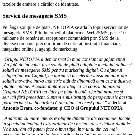
taxelor de emitere a cărților de identitate.
Servicii de mesagerie SMS
Pe lângă soluțiile de plată, NETOPIA se află în topul serviciilor de
mesagerie SMS. Prin intermediul platformei Web2SMS, peste 10
milioane de români au recepționat comunicări prin SMS de la
diverse companii precum firme de curierat, instituții financiare,
magazine online și agenții de marketing.
„
Grupul NETOPIA a demonstrat în mod constant angajamentul
său față de inovație, prin soluții de plată adaptate mediului online și
soluții de mesagerie SMS pentru marketing digital. Cu ajutorul
echipei Innova Capital, ne dorim să accelerăm lansarea unor noi
soluții inovative într-o industrie atât de dinamică cum este industria
plăților online. Această mutare strategică va consolida poziția
Grupului NETOPIA ca lider pe piața locală, oferind produse și
servicii fără precedent. Suntem entuziasmați de perspectivele acestui
parteneriat și ne bucurăm că am ajuns în acest punct.
” a declarat
Antonio Eram, co-fondator și CEO al Grupului NETOPIA
„
Analizăm cu mare interes evoluțiile dinamice ale economiei locale,
în special potențialul extraordinar de creștere al serviciilor digitale.
Ne bucurăm că putem face o investiție într-unul din cei mai
respectați lideri în rândul furnizorilor de soluții moderne de plată pe