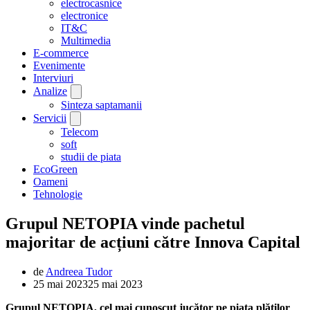
electrocasnice
electronice
IT&C
Multimedia
E-commerce
Evenimente
Interviuri
Analize
Sinteza saptamanii
Servicii
Telecom
soft
studii de piata
EcoGreen
Oameni
Tehnologie
Grupul NETOPIA vinde pachetul
majoritar de acțiuni către Innova Capital
de
Andreea Tudor
25 mai 2023
25 mai 2023
Grupul NETOPIA, cel mai cunoscut jucător pe piața plăților