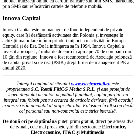
mobile, tranzacții online cu carduri bancare sau prin SMS, marketing
prin SMS sau reîncărcări cartele de telefonie mobilă.
Innova Capital
Innova Capital este un manager de fond independent de private
equity, care își desfășoară activitatea din Polonia și investește în
achiziții majoritare în întreprinderi mijlocii cu activități în Europa
Centrală și de Est. De la înființarea sa în 1994, Innova Capital a
investit aproape 1,2 miliarde de euro în aproape 70 de companii din
10 țări din regiune. Innova a fost recunoscută de Asociația poloneză
de capital privat și de risc (PSIK) drept firma de management PE a
anului 2020.
Întregul conținut al site-ului
www.electroretail.ro
este
proprietatea
S.C. Retail FMCG Media S.R.L.
și este protejat de
legea dreptului de autor, neputând fi preluat, copiat parțial sau
integral sau folosit pentru crearea de articole derivate, fără acordul
expres scris în prealabil al proprietarului. Folosirea în alt scop decât
cel personal sau non-comercial este strict interzisă.
De două ori pe săptămână
puteți primi gratuit, direct pe adresa dvs
de e-mail, cele mai proaspete ştiri din sectoarele
Electronice,
Electrocasnice, IT&C și Multimedia
.