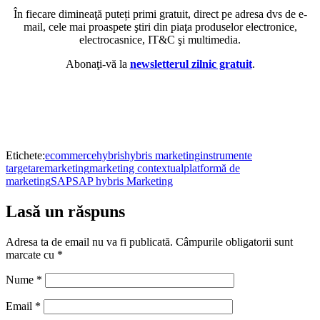
În fiecare dimineaţă puteți primi gratuit, direct pe adresa dvs de e-
mail, cele mai proaspete ştiri din piaţa produselor electronice,
electrocasnice, IT&C şi multimedia.
Abonaţi-vă la
newsletterul zilnic gratuit
.
Etichete:
ecommerce
hybris
hybris marketing
instrumente
targetare
marketing
marketing contextual
platformă de
marketing
SAP
SAP hybris Marketing
Lasă un răspuns
Adresa ta de email nu va fi publicată.
Câmpurile obligatorii sunt
marcate cu
*
Nume
*
Email
*