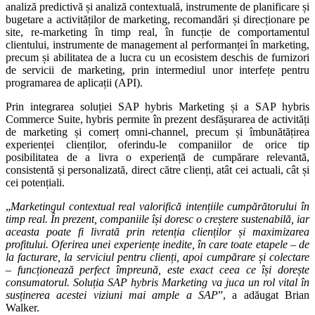
analiză predictivă și analiză contextuală, instrumente de planificare și
bugetare a activităților de marketing, recomandări și direcționare pe
site, re-marketing în timp real, în funcție de comportamentul
clientului, instrumente de management al performanței în marketing,
precum și abilitatea de a lucra cu un ecosistem deschis de furnizori
de servicii de marketing, prin intermediul unor interfețe pentru
programarea de aplicații (API).
Prin integrarea soluției SAP hybris Marketing și a SAP hybris
Commerce Suite, hybris permite în prezent desfășurarea de activități
de marketing și comerț omni-channel, precum și îmbunătățirea
experienței clienților, oferindu-le companiilor de orice tip
posibilitatea de a livra o experiență de cumpărare relevantă,
consistentă și personalizată, direct către clienți, atât cei actuali, cât și
cei potențiali.
„
Marketingul contextual real valorifică intențiile cumpărătorului în
timp real. În prezent, companiile își doresc o creștere sustenabilă, iar
aceasta poate fi livrată prin retenția clienților și maximizarea
profitului. Oferirea unei experiențe inedite, în care toate etapele – de
la facturare, la serviciul pentru clienți, apoi cumpărare și colectare
– funcționează perfect împreună, este exact ceea ce își dorește
consumatorul. Soluția SAP hybris Marketing va juca un rol vital în
susținerea acestei viziuni mai ample a SAP
”, a adăugat Brian
Walker.