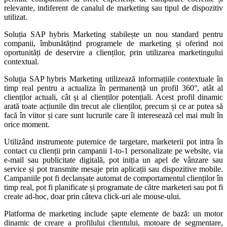
relevante, indiferent de canalul de marketing sau tipul de dispozitiv
utilizat.
Soluția SAP hybris Marketing stabilește un nou standard pentru
companii, îmbunătățind programele de marketing și oferind noi
oportunități de deservire a clienților, prin utilizarea marketingului
contextual.
Soluția SAP hybris Marketing utilizează informațiile contextuale în
timp real pentru a actualiza în permanență un profil 360°, atât al
clienților actuali, cât și al clienților potențiali. Acest profil dinamic
arată toate acțiunile din trecut ale clienților, precum și ce ar putea să
facă în viitor și care sunt lucrurile care îi interesează cel mai mult în
orice moment.
Utilizând instrumente puternice de targetare, marketerii pot intra în
contact cu clienții prin campanii 1-to-1 personalizate pe website, via
e-mail sau publicitate digitală, pot iniția un apel de vânzare sau
service și pot transmite mesaje prin aplicații sau dispozitive mobile.
Campaniile pot fi declanșate automat de comportamentul clienților în
timp real, pot fi planificate și programate de către marketeri sau pot fi
create ad-hoc, doar prin câteva click-uri ale mouse-ului.
Platforma de marketing include șapte elemente de bază: un motor
dinamic de creare a profilului clientului, motoare de segmentare,