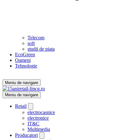
Telecom
soft
studii de piata
EcoGreen
Oameni
Tehnologie
Meniu de navigare
Meniu de navigare
Retail
electrocasnice
electronice
IT&C
Multimedia
Producatori