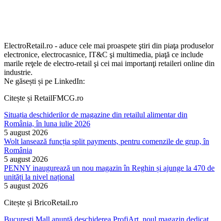
ElectroRetail.ro - aduce cele mai proaspete ştiri din piaţa produselor
electronice, electrocasnice, IT&C şi multimedia, piaţă ce include
marile reţele de electro-retail şi cei mai importanţi retaileri online din
industrie.
Ne găsești și pe LinkedIn:
Citește și RetailFMCG.ro
Situația deschiderilor de magazine din retailul alimentar din
România, în luna iulie 2026
5 august 2026
Wolt lansează funcția split payments, pentru comenzile de grup, în
România
5 august 2026
PENNY inaugurează un nou magazin în Reghin și ajunge la 470 de
unități la nivel național
5 august 2026
Citește și BricoRetail.ro
București Mall anunță deschiderea ProfiArt, noul magazin dedicat