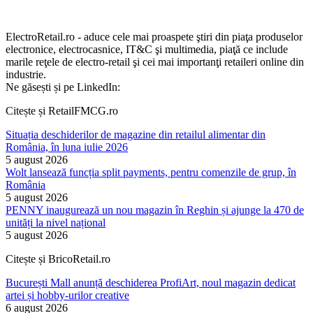
ElectroRetail.ro - aduce cele mai proaspete ştiri din piaţa produselor
electronice, electrocasnice, IT&C şi multimedia, piaţă ce include
marile reţele de electro-retail şi cei mai importanţi retaileri online din
industrie.
Ne găsești și pe LinkedIn:
Citește și RetailFMCG.ro
Situația deschiderilor de magazine din retailul alimentar din
România, în luna iulie 2026
5 august 2026
Wolt lansează funcția split payments, pentru comenzile de grup, în
România
5 august 2026
PENNY inaugurează un nou magazin în Reghin și ajunge la 470 de
unități la nivel național
5 august 2026
Citește și BricoRetail.ro
București Mall anunță deschiderea ProfiArt, noul magazin dedicat
artei și hobby-urilor creative
6 august 2026