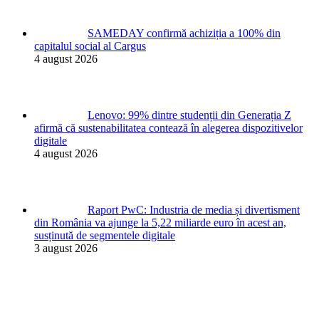
SAMEDAY confirmă achiziția a 100% din
capitalul social al Cargus
4 august 2026
Lenovo: 99% dintre studenții din Generația Z
afirmă că sustenabilitatea contează în alegerea dispozitivelor
digitale
4 august 2026
Raport PwC: Industria de media și divertisment
din România va ajunge la 5,22 miliarde euro în acest an,
susținută de segmentele digitale
3 august 2026