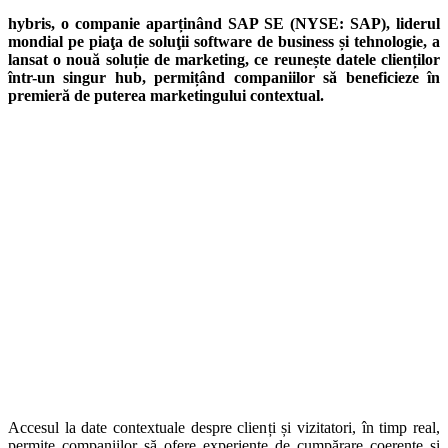
hybris, o companie aparținând
SAP SE
(NYSE: SAP)
,
liderul
mondial pe piaţa de soluţii software de business și tehnologie, a
lansat o nouă soluție de marketing, ce reunește datele clienților
într-un singur hub, permițând companiilor să beneficieze în
premieră de puterea marketingului contextual.
Accesul la date contextuale despre clienți și vizitatori, în timp real,
permite companiilor să ofere experiențe de cumpărare coerente și