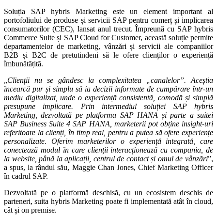
Soluția SAP hybris Marketing este un element important al
portofoliului de produse și servicii SAP pentru comerț și implicarea
consumatorilor (CEC), lansat anul trecut. Împreună cu SAP hybris
Commerce Suite și SAP Cloud for Customer, această soluție permite
departamentelor de marketing, vânzări și servicii ale companiilor
B2B și B2C de pretutindeni să le ofere clienților o experiență
îmbunătățită.
„
Clienții nu se gândesc la complexitatea „canalelor”. Aceștia
încearcă pur și simplu să ia decizii informate de cumpărare într-un
mediu digitalizat, unde o experiență consistentă, comodă și simplă
presupune implicare. Prin intermediul soluției SAP hybris
Marketing, dezvoltată pe platforma SAP HANA și parte a suitei
SAP Business Suite 4 SAP HANA, marketerii pot obține insight-uri
referitoare la clienți, în timp real, pentru a putea să ofere experiențe
personalizate. Oferim marketerilor o experiență integrată, care
conectează modul în care clienții interacționează cu compania, de
la website, până la aplicații, centrul de contact și omul de vânzări
”,
a spus, la rândul său, Maggie Chan Jones, Chief Marketing Officer
în cadrul SAP.
Dezvoltată pe o platformă deschisă, cu un ecosistem deschis de
parteneri, suita hybris Marketing poate fi implementată atât în cloud,
cât și on premise.