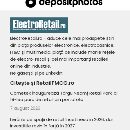
ElectroRetail.ro - aduce cele mai proaspete ştiri
din piaţa produselor electronice, electrocasnice,
IT&C şi multimedia, piaţă ce include marile reţele
de electro-retail şi cei mai importanţi retaileri
online din industrie.
Ne găsești și pe LinkedIn:
Citește și RetailFMCG.ro
Cometex inaugurează Târgu Neamț Retail Park, al
18-lea parc de retail din portofoliu
7 august 2026
Livrările de spații de retail încetinesc în 2026, dar
investițiile revin în forță în 2027