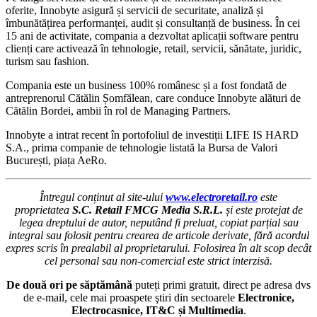
oferite, Innobyte asigură și servicii de securitate, analiză și
îmbunătățirea performanței, audit și consultanță de business. În cei
15 ani de activitate, compania a dezvoltat aplicații software pentru
clienți care activează în tehnologie, retail, servicii, sănătate, juridic,
turism sau fashion.
Compania este un business 100% românesc și a fost fondată de
antreprenorul Cătălin Șomfălean, care conduce Innobyte alături de
Cătălin Bordei, ambii în rol de Managing Partners.
Innobyte a intrat recent în portofoliul de investiții LIFE IS HARD
S.A., prima companie de tehnologie listată la Bursa de Valori
București, piața AeRo.
Întregul conținut al site-ului
www.electroretail.ro
este
proprietatea
S.C. Retail FMCG Media S.R.L.
și este protejat de
legea dreptului de autor, neputând fi preluat, copiat parțial sau
integral sau folosit pentru crearea de articole derivate, fără acordul
expres scris în prealabil al proprietarului. Folosirea în alt scop decât
cel personal sau non-comercial este strict interzisă.
De două ori pe săptămână
puteți primi gratuit, direct pe adresa dvs
de e-mail, cele mai proaspete ştiri din sectoarele
Electronice,
Electrocasnice, IT&C și Multimedia
.