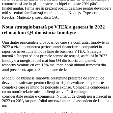
commerce și are în plan creșterea echipei cu peste 20% până la
finalul anului. Firma are în prezent poziții deschise pentru developeri
mid și seniori familiarizați cu tehnologiile Node.js, Typescript,
React.js, Magento și specialiști QA.
Noua strategie bazată pe VTEX a generat în 2022
cel mai bun Q4 din istoria Innobyte
Una dintre principalele provocări cu care s-a confruntat Innobyte în
2022 a vizat menținerea performanței financiare a companiei în
raport cu investițiile în noua linie de business VTEX. Strategia
internă a început să dea primele semne de reușită, astfel că în 2022
Innobyte a înregistrat cel mai bun Q4 din istoria companiei,
respectiv venituri cu cca 15% mai mari decât ultimul trimestru din
anul precedent, aprox. 3.5 milioane de lei.
Modelul de business Innobyte presupune prestarea de servicii de
dezvoltare software pentru clienți mari și dezvoltarea de proiecte
complexe care se întind pe perioade extinse. Compania colaborează
cu un număr relativ mic de clienți activi, însă cu bugete
considerabile pentru e-commerce. Numărul de clienți noi a crescut în
2022 cu 20%
,
iar portofoliul urmează un trend ascendent de la an la
an.