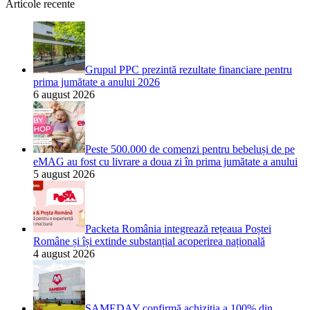
Articole recente
Grupul PPC prezintă rezultate financiare pentru
prima jumătate a anului 2026
6 august 2026
Peste 500.000 de comenzi pentru bebeluși de pe
eMAG au fost cu livrare a doua zi în prima jumătate a anului
5 august 2026
Packeta România integrează rețeaua Poștei
Române și își extinde substanțial acoperirea națională
4 august 2026
SAMEDAY confirmă achiziția a 100% din