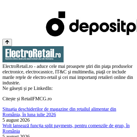
ElectroRetail.ro - aduce cele mai proaspete ştiri din piaţa produselor
electronice, electrocasnice, IT&C şi multimedia, piaţă ce include
marile reţele de electro-retail şi cei mai importanţi retaileri online din
industrie.
Ne găsești și pe LinkedIn:
Citește și RetailFMCG.ro
Situația deschiderilor de magazine din retailul alimentar din
România, în luna iulie 2026
5 august 2026
Wolt lansează funcția split payments, pentru comenzile de grup, în
România
5 august 2026