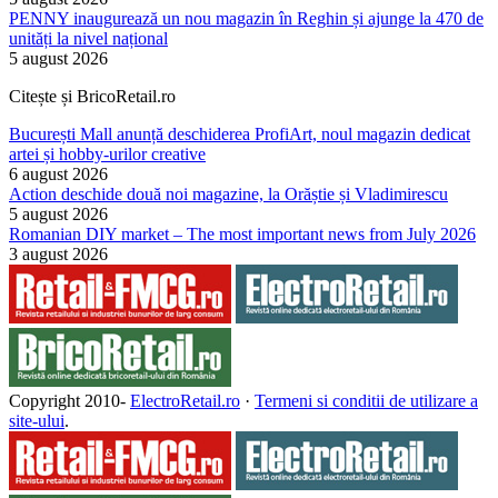
PENNY inaugurează un nou magazin în Reghin și ajunge la 470 de
unități la nivel național
5 august 2026
Citește și BricoRetail.ro
București Mall anunță deschiderea ProfiArt, noul magazin dedicat
artei și hobby-urilor creative
6 august 2026
Action deschide două noi magazine, la Orăștie și Vladimirescu
5 august 2026
Romanian DIY market – The most important news from July 2026
3 august 2026
Copyright 2010-
ElectroRetail.ro
·
Termeni si conditii de utilizare a
site-ului
.