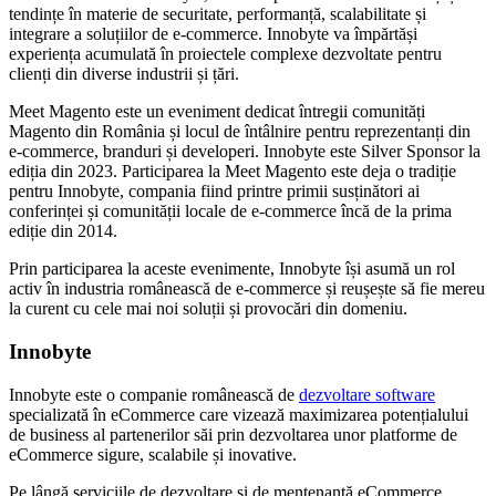
tendințe în materie de securitate, performanță, scalabilitate și
integrare a soluțiilor de e-commerce. Innobyte va împărtăși
experiența acumulată în proiectele complexe dezvoltate pentru
clienți din diverse industrii și țări.
Meet Magento este un eveniment dedicat întregii comunități
Magento din România și locul de întâlnire pentru reprezentanți din
e-commerce, branduri și developeri. Innobyte este Silver Sponsor la
ediția din 2023. Participarea la Meet Magento este deja o tradiție
pentru Innobyte, compania fiind printre primii susținători ai
conferinței și comunității locale de e-commerce încă de la prima
ediție din 2014.
Prin participarea la aceste evenimente, Innobyte își asumă un rol
activ în industria românească de e-commerce și reușește să fie mereu
la curent cu cele mai noi soluții și provocări din domeniu.
Innobyte
Innobyte este o companie românească de
dezvoltare software
specializată în eCommerce care vizează maximizarea potențialului
de business al partenerilor săi prin dezvoltarea unor platforme de
eCommerce sigure, scalabile și inovative.
Pe lângă serviciile de dezvoltare și de mentenanță eCommerce