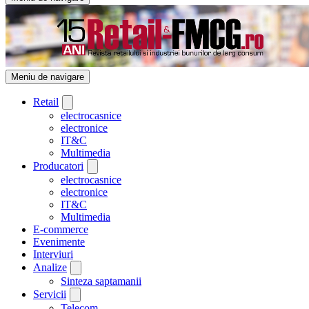
Meniu de navigare
Retail
electrocasnice
electronice
IT&C
Multimedia
Producatori
electrocasnice
electronice
IT&C
Multimedia
E-commerce
Evenimente
Interviuri
Analize
Sinteza saptamanii
Servicii
Telecom