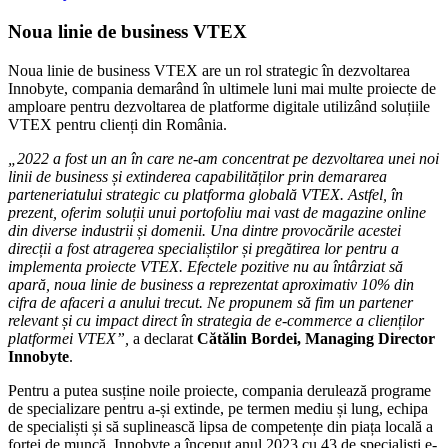
Noua linie de business VTEX
Noua linie de business VTEX are un rol strategic în dezvoltarea
Innobyte, compania demarând în ultimele luni mai multe proiecte de
amploare pentru dezvoltarea de platforme digitale utilizând soluțiile
VTEX pentru clienți din România.
„2022 a fost un an în care ne-am concentrat pe dezvoltarea unei noi
linii de business și extinderea
capabilităților prin demararea
parteneriatului strategic cu platforma globală VTEX. Astfel, în
prezent, oferim soluții unui portofoliu mai vast de magazine online
din diverse industrii și domenii. Una dintre provocările acestei
direcții a fost atragerea specialiștilor și pregătirea lor pentru a
implementa proiecte VTEX. Efectele pozitive nu au întârziat să
apară, noua linie de business a reprezentat aproximativ 10% din
cifra de afaceri a anului trecut. Ne propunem să fim un partener
relevant și cu impact direct în strategia de e-commerce a clienților
platformei VTEX”,
a declarat
Cătălin Bordei, Managing Director
Innobyte
.
Pentru a putea susține noile proiecte, compania derulează programe
de specializare pentru a-și extinde, pe termen mediu și lung, echipa
de specialiști și să suplinească lipsa de competențe din piața locală a
forței de muncă. Innobyte a început anul 2023 cu 43 de specialiști e-