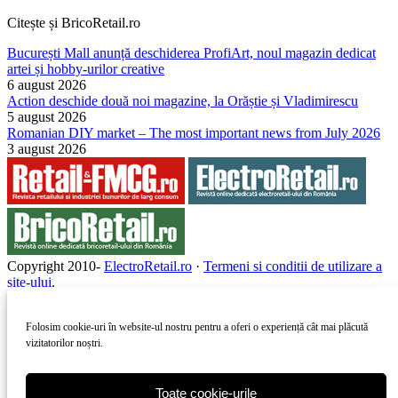
Citește și BricoRetail.ro
București Mall anunță deschiderea ProfiArt, noul magazin dedicat
artei și hobby-urilor creative
6 august 2026
Action deschide două noi magazine, la Orăștie și Vladimirescu
5 august 2026
Romanian DIY market – The most important news from July 2026
3 august 2026
Copyright 2010-
ElectroRetail.ro
·
Termeni si conditii de utilizare a
site-ului
.
Folosim cookie-uri în website-ul nostru pentru a oferi o experiență cât mai plăcută
vizitatorilor noștri.
Toate cookie-urile