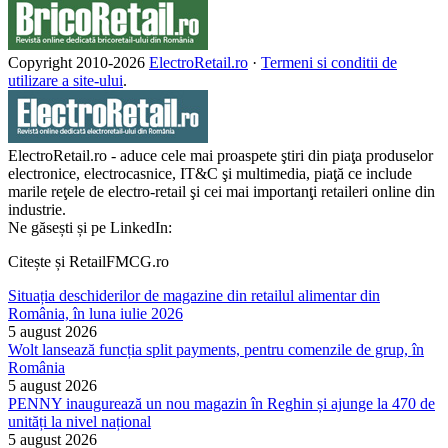
Copyright 2010-
2026
ElectroRetail.ro
·
Termeni si conditii de
utilizare a site-ului
.
ElectroRetail.ro - aduce cele mai proaspete ştiri din piaţa produselor
electronice, electrocasnice, IT&C şi multimedia, piaţă ce include
marile reţele de electro-retail şi cei mai importanţi retaileri online din
industrie.
Ne găsești și pe LinkedIn:
Citește și RetailFMCG.ro
Situația deschiderilor de magazine din retailul alimentar din
România, în luna iulie 2026
5 august 2026
Wolt lansează funcția split payments, pentru comenzile de grup, în
România
5 august 2026
PENNY inaugurează un nou magazin în Reghin și ajunge la 470 de
unități la nivel național
5 august 2026