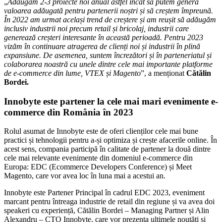
„
Adăugăm 2-3 proiecte noi anual astfel încât să putem genera
valoarea adăugată pentru partenerii noștri și să creștem împreună.
În 2022 am urmat același trend de creștere și am reușit să adăugăm
inclusiv industrii noi precum retail și bricolaj, industrii care
generează creșteri interesante în această perioadă. Pentru 2023
vizăm în continuare atragerea de clienți noi și industrii în plină
expansiune. De asemenea, suntem încrezători și în parteneriatul și
colaborarea noastră cu unele dintre cele mai importante platforme
de e-commerce din lume, VTEX și Magento
”, a menționat
Cătălin
Bordei.
Innobyte este partener la cele mai mari evenimente e-
commerce din România în 2023
Rolul asumat de Innobyte este de oferi clienților cele mai bune
practici și tehnologii pentru a-și optimiza și crește afacerile online. În
acest sens, compania participă în calitate de partener la două dintre
cele mai relevante evenimente din domeniul e-commerce din
Europa: EDC (Ecommerce Developers Conference) și Meet
Magento, care vor avea loc în luna mai a acestui an.
Innobyte este Partener Principal în cadrul EDC 2023, eveniment
marcant pentru întreaga industrie de retail din regiune și va avea doi
speakeri cu experiență, Cătălin Bordei – Managing Partner și Alin
Alexandru – CTO Innobyte, care vor prezenta ultimele noutăți și